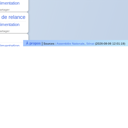
alimentation
artager
 de relance
alimentation
artager
À propos
|
Sources :
Assemblée Nationale
,
Sénat
(2026-08-06 12:01:19)
alimentation
artager
e apicole
alimentation
artager
éthaniseurs
 l'alimentation
artager
 l'alimentation
artager