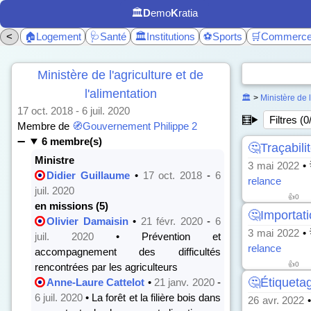
🏛️
D
emo
K
ratia
<
🏠Logement
🩺Santé
🏛️Institutions
⚽Sports
🛒Commerc
Ministère de l'agriculture et de
l'alimentation
🏛️
>
Ministère de l
17 oct. 2018 - 6 juil. 2020
🧮
Filtres (0
Membre de
🧭Gouvernement Philippe 2
6 membre(s)
🤔Traçabili
Ministre
3 mai 2022
• 
Didier Guillaume
•
17 oct. 2018
-
6
relance
juil. 2020
👍
0
en missions (5)
🤔Importa
Olivier Damaisin
•
21 févr. 2020
-
6
3 mai 2022
• 
juil. 2020
• Prévention et
relance
accompagnement des difficultés
👍
0
rencontrées par les agriculteurs
🤔Étiquetag
Anne-Laure Cattelot
•
21 janv. 2020
-
6 juil. 2020
• La forêt et la filière bois dans
26 avr. 2022
•