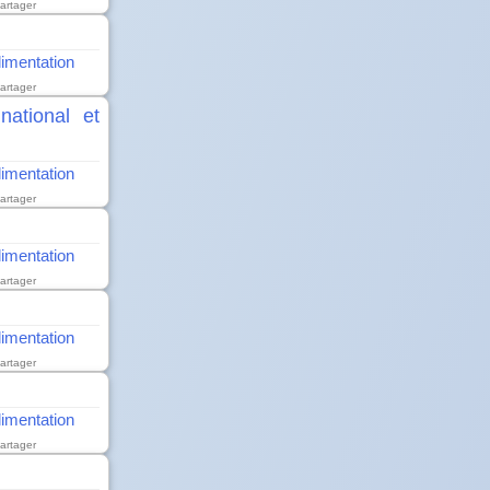
artager
alimentation
artager
ational et
alimentation
artager
alimentation
artager
alimentation
artager
alimentation
artager