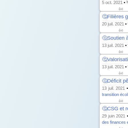
5 oct. 2021
• 
👍
0
🤔Filières 
20 juil. 2021
•
👍
0
🤔Soutien à
13 juil. 2021
•
👍
0
🤔Valorisa
13 juil. 2021
•
👍
0
🤔Déficit p
13 juil. 2021
•
transition éco
👍
0
🤔CSG et re
29 juin 2021
•
des finances 