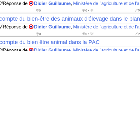
💡Réponse de
Didier Guillaume
,
Ministère de l'agriculture et de l'
👎
0
💬0 • 💡
🔗P
compte du bien-être des animaux d'élevage dans le plan
💡Réponse de
Didier Guillaume
,
Ministère de l'agriculture et de l'
👎
0
💬0 • 💡
🔗P
 compte du bien être animal dans la PAC
💡Réponse de
Didier Guillaume
,
Ministère de l'agriculture et de l'
👎
0
💬0 • 💡
🔗P
our la défense des intérêts des apiculteurs et de la filièr
💡Réponse de
Didier Guillaume
,
Ministère de l'agriculture et de l'
👎
0
💬0 • 💡
🔗P
é d'encadrer et clarifier règles fonctionnement m
• 💡Réponse de
Didier Guillaume
,
Ministère de l'agriculture et de
👎
0
💬0 • 💡
🔗P
picole et
Varroa destructor
• 💡Réponse de
Didier Guillaume
,
Ministère de l'agriculture et de
👎
0
💬0 • 💡
🔗P