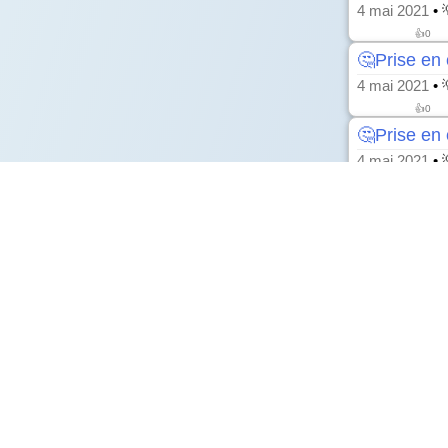
4 mai 2021
• 
👍
0
🤔Prise en 
4 mai 2021
• 
👍
0
🤔Prise en
4 mai 2021
• 
👍
0
🤔Actions p
6 avr. 2021
• 
👍
0
🤔Nécessit
industriels
23 mars 2021
👍
0
🤔Filière a
16 mars 2021
👍
0