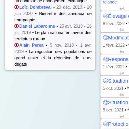
un contexte de changement climatique
relance
Loïc Dombreval
•
20 déc. 2019
-
20
👍
0
juin 2020
• Bien-être des animaux de
🤔Élevage 
compagnie
8 févr. 2022
•
Daniel Labaronne
•
25 avr. 2019
-
26
👍
0
juil. 2019
• Le plan national en faveur des
🤔Modificat
territoires ruraux
Alain Perea
•
5 nov. 2018
-
1 avr.
1 févr. 2022
•
2019
• La régulation des populations de
👍
0
grand gibier et la réduction de leurs
🤔Responsab
dégats
1 févr. 2022
•
👍
0
🤔Situation 
5 oct. 2021
• 
👍
0
🤔Situation 
5 oct. 2021
• 
👍
0
🤔Protectio