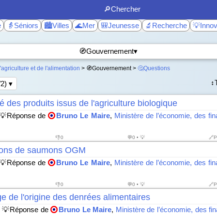
🔎Chercher
e
👵Séniors
🏙️Villes
🌊Mer
🎒Jeunesse
🔬Recherche
💡Innov
🧭Gouvernement▾
'agriculture et de l'alimentation
> 🧭Gouvernement >
🤔Questions
↕️
/2) ▾
té des produits issus de l'agriculture biologique
💡Réponse de
Bruno Le Maire
,
Ministère de l’économie, des fin
👎
0
💬0 • 💡
🔗P
tions de saumons OGM
💡Réponse de
Bruno Le Maire
,
Ministère de l’économie, des fin
👎
0
💬0 • 💡
🔗P
e de l'origine des denrées alimentaires
 💡Réponse de
Bruno Le Maire
,
Ministère de l’économie, des fin