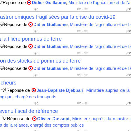
💡Réponse de
Didier Guillaume
,
Ministère de l'agriculture et de l'
👎
0
💬0 • 💡
🔗P
gastronomiques fragilisées par la crise du covid-19
 💡Réponse de
Didier Guillaume
,
Ministère de l'agriculture et de l
👎
0
💬0 • 💡
🔗P
 la filière pommes de terre
 💡Réponse de
Didier Guillaume
,
Ministère de l'agriculture et de l
👎
0
💬0 • 💡
🔗P
tion des stocks de pommes de terre
 💡Réponse de
Didier Guillaume
,
Ministère de l'agriculture et de l
👎
0
💬0 • 💡
🔗P
êcheurs
 💡Réponse de
Jean-Baptiste Djebbari
,
Ministère auprès de la 
logique, chargé des transports
👎
0
💬0 • 💡
🔗P
venu fiscal de référence
 💡Réponse de
Olivier Dussopt
,
Ministère auprès du ministre 
et de la relance, chargé des comptes publics