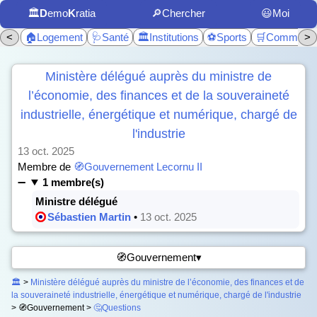
🏛️
D
emo
K
ratia
🔎Chercher
😃Moi
<
🏠Logement
🩺Santé
🏛️Institutions
⚽Sports
🛒Commerc
>
Ministère délégué auprès du ministre de
l’économie, des finances et de la souveraineté
industrielle, énergétique et numérique, chargé de
l'industrie
13 oct. 2025
Membre de
🧭Gouvernement Lecornu II
1 membre(s)
Ministre délégué
Sébastien Martin
•
13 oct. 2025
🧭Gouvernement▾
🏛️
>
Ministère délégué auprès du ministre de l’économie, des finances et de
la souveraineté industrielle, énergétique et numérique, chargé de l'industrie
> 🧭Gouvernement >
🤔Questions