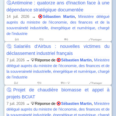
🤔Antimoine : quatorze ans d'inaction face à une
dépendance stratégique documentée
14 juil. 2026
→
Sébastien Martin
,
Ministère délégué
auprès du ministre de l’économie, des finances et de la
souveraineté industrielle, énergétique et numérique, chargé
de l'industrie
👍
5
👎
3
💬0
🔗Partager
🤔Salariés d'Airbus : nouvelles victimes du
déclassement industriel français
7 juil. 2026
→ 💡Réponse de
Sébastien Martin
,
Ministère
délégué auprès du ministre de l’économie, des finances et de
la souveraineté industrielle, énergétique et numérique, chargé
de l'industrie
👍
2
👎
0
💬0 • 💡
🔗Partager
🤔Projet de chaudière biomasse et appel à
projets BCIAT
7 juil. 2026
→ 💡Réponse de
Sébastien Martin
,
Ministère
délégué auprès du ministre de l’économie, des finances et de
la souveraineté industrielle, énergétique et numérique, chargé