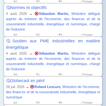
👍
1
👎
0
💬0
🔗Partager
🤔Normes et objectifs
4 août 2026
→
Sébastien Martin
,
Ministère délégué
auprès du ministre de l’économie, des finances et de la
souveraineté industrielle, énergétique et numérique, chargé
de l'industrie
👍
0
👎
0
💬0
🔗Partager
🤔Soutien aux PME industrielles en matière
énergétique
4 août 2026
→
Sébastien Martin
,
Ministère délégué
auprès du ministre de l’économie, des finances et de la
souveraineté industrielle, énergétique et numérique, chargé
de l'industrie
👍
0
👎
1
💬0
🔗Partager
🤔Globecast en péril
28 juil. 2026
→
Roland Lescure
,
Ministère de l’économie,
des finances et de la souveraineté industrielle, énergétique et
numérique
👍
3
👎
6
💬0
🔗Partager