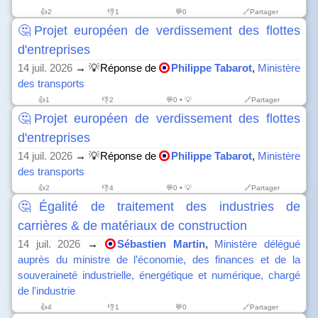
👍
2
👎
1
💬0
🔗Partager
🤔Projet européen de verdissement des flottes
d'entreprises
14 juil. 2026
→ 💡Réponse de
Philippe Tabarot
,
Ministère
des transports
👍
1
👎
2
💬0 • 💡
🔗Partager
🤔Projet européen de verdissement des flottes
d'entreprises
14 juil. 2026
→ 💡Réponse de
Philippe Tabarot
,
Ministère
des transports
👍
2
👎
4
💬0 • 💡
🔗Partager
🤔Égalité de traitement des industries de
carrières & de matériaux de construction
14 juil. 2026
→
Sébastien Martin
,
Ministère délégué
auprès du ministre de l’économie, des finances et de la
souveraineté industrielle, énergétique et numérique, chargé
de l'industrie
👍
4
👎
1
💬0
🔗Partager