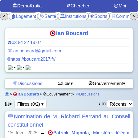
🏛️
D
emo
K
ratia
🔎Chercher
😃Moi
<
🏠Logement
🩺Santé
🏛️Institutions
⚽Sports
🛒Commerc
>
Ian Boucard
☎️03 84 22 19 07
📧ian.boucard@gmail.com
🌐https://boucard2017.fr/
•
•
💬Discussions
📜Lois▾
🧭Gouvernement▾
🏛️
>
Ian Boucard
> 🧭Gouvernement >
💬Discussions
↕️Tri
🧮
Filtres (0/2) ▾
💬Nomination de M. Richard Ferrand au Conseil
constitutionnel
19 févr. 2025
→
Patrick Mignola
,
Ministère délégué