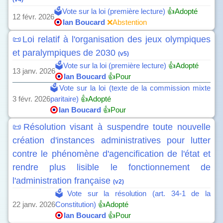
🗳️Vote sur la loi (première lecture)
👍Adopté
12 févr. 2026
Ian Boucard
❌Abstention
📜Loi relatif à l'organisation des jeux olympiques
et paralympiques de 2030
(v5)
🗳️Vote sur la loi (première lecture)
👍Adopté
13 janv. 2026
Ian Boucard
👍Pour
🗳️Vote sur la loi (texte de la commission mixte
3 févr. 2026
paritaire)
👍Adopté
Ian Boucard
👍Pour
📜Résolution visant à suspendre toute nouvelle
création d'instances administratives pour lutter
contre le phénomène d'agencification de l'état et
rendre plus lisible le fonctionnement de
l'administration française
(v2)
🗳️Vote sur la résolution (art. 34-1 de la
22 janv. 2026
Constitution)
👍Adopté
Ian Boucard
👍Pour