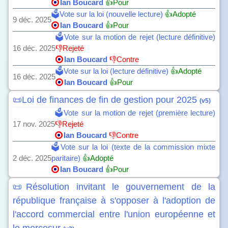
Ian Boucard
👍Pour
🗳️Vote sur la loi (nouvelle lecture)
👍Adopté
9 déc. 2025
Ian Boucard
👍Pour
🗳️Vote sur la motion de rejet (lecture définitive)
16 déc. 2025
👎Rejeté
Ian Boucard
👎Contre
🗳️Vote sur la loi (lecture définitive)
👍Adopté
16 déc. 2025
Ian Boucard
👍Pour
📜Loi de finances de fin de gestion pour 2025
(v5)
🗳️Vote sur la motion de rejet (première lecture)
17 nov. 2025
👎Rejeté
Ian Boucard
👎Contre
🗳️Vote sur la loi (texte de la commission mixte
2 déc. 2025
paritaire)
👍Adopté
Ian Boucard
👍Pour
📜Résolution invitant le gouvernement de la
république française à s'opposer à l'adoption de
l'accord commercial entre l'union européenne et