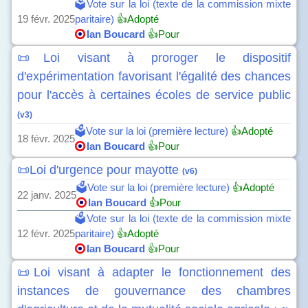
🗳️Vote sur la loi (texte de la commission mixte
19 févr. 2025
paritaire)
👍Adopté
Ian Boucard
👍Pour
📜Loi visant à proroger le dispositif
d'expérimentation favorisant l'égalité des chances
pour l'accès à certaines écoles de service public
(v3)
🗳️Vote sur la loi (première lecture)
👍Adopté
18 févr. 2025
Ian Boucard
👍Pour
📜Loi d'urgence pour mayotte
(v6)
🗳️Vote sur la loi (première lecture)
👍Adopté
22 janv. 2025
Ian Boucard
👍Pour
🗳️Vote sur la loi (texte de la commission mixte
12 févr. 2025
paritaire)
👍Adopté
Ian Boucard
👍Pour
📜Loi visant à adapter le fonctionnement des
instances de gouvernance des chambres