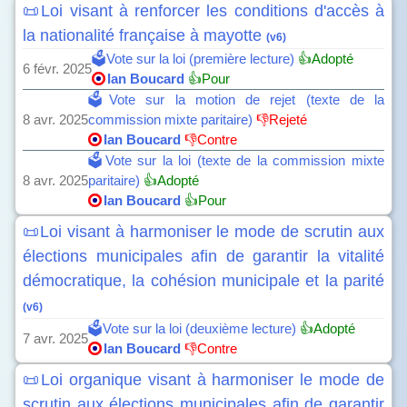
📜Loi visant à renforcer les conditions d'accès à
la nationalité française à mayotte
(v6)
🗳️Vote sur la loi (première lecture)
👍Adopté
6 févr. 2025
Ian Boucard
👍Pour
🗳️Vote sur la motion de rejet (texte de la
8 avr. 2025
commission mixte paritaire)
👎Rejeté
Ian Boucard
👎Contre
🗳️Vote sur la loi (texte de la commission mixte
8 avr. 2025
paritaire)
👍Adopté
Ian Boucard
👍Pour
📜Loi visant à harmoniser le mode de scrutin aux
élections municipales afin de garantir la vitalité
démocratique, la cohésion municipale et la parité
(v6)
🗳️Vote sur la loi (deuxième lecture)
👍Adopté
7 avr. 2025
Ian Boucard
👎Contre
📜Loi organique visant à harmoniser le mode de
scrutin aux élections municipales afin de garantir