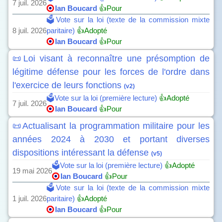
7 juil. 2026
Ian Boucard
👍Pour
🗳️Vote sur la loi (texte de la commission mixte
8 juil. 2026
paritaire)
👍Adopté
Ian Boucard
👍Pour
📜Loi visant à reconnaître une présomption de
légitime défense pour les forces de l'ordre dans
l'exercice de leurs fonctions
(v2)
🗳️Vote sur la loi (première lecture)
👍Adopté
7 juil. 2026
Ian Boucard
👍Pour
📜Actualisant la programmation militaire pour les
années 2024 à 2030 et portant diverses
dispositions intéressant la défense
(v5)
🗳️Vote sur la loi (première lecture)
👍Adopté
19 mai 2026
Ian Boucard
👍Pour
🗳️Vote sur la loi (texte de la commission mixte
1 juil. 2026
paritaire)
👍Adopté
Ian Boucard
👍Pour