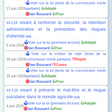
🗳️Vote sur la loi (texte de la commission mixte
17 juin 2026
paritaire)
👍Adopté
Ian Boucard
👍Pour
📜Loi visant à renforcer la sécurité, la rétention
administrative et la prévention des risques
d'attentat
(v6)
🗳️Vote sur la loi (première lecture)
👍Adopté
5 mai 2026
Ian Boucard
👍Pour
🗳️Vote sur la motion de rejet (texte de la
16 juin 2026
commission mixte paritaire)
👎Rejeté
Ian Boucard
👎Contre
🗳️Vote sur la loi (texte de la commission mixte
16 juin 2026
paritaire)
👍Adopté
Ian Boucard
👍Pour
📜Loi visant à prévenir le mal-être et le risque
suicidaire dans le monde agricole
(v3)
🗳️Vote sur la loi (première lecture)
👍Adopté
4 juin 2026
Ian Boucard
👍Pour