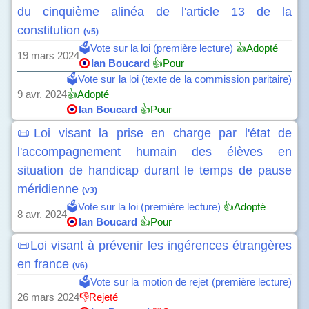
du cinquième alinéa de l'article 13 de la
constitution
(v5)
🗳️Vote sur la loi (première lecture)
👍Adopté
19 mars 2024
Ian Boucard
👍Pour
🗳️Vote sur la loi (texte de la commission paritaire)
9 avr. 2024
👍Adopté
Ian Boucard
👍Pour
📜Loi visant la prise en charge par l'état de
l'accompagnement humain des élèves en
situation de handicap durant le temps de pause
méridienne
(v3)
🗳️Vote sur la loi (première lecture)
👍Adopté
8 avr. 2024
Ian Boucard
👍Pour
📜Loi visant à prévenir les ingérences étrangères
en france
(v6)
🗳️Vote sur la motion de rejet (première lecture)
26 mars 2024
👎Rejeté