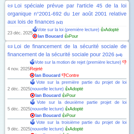
📜Loi spéciale prévue par l'article 45 de la loi
organique n°2001-692 du 1er août 2001 relative
aux lois de finances
(v2)
🗳️Vote sur la loi (première lecture)
👍Adopté
23 déc. 2025
Ian Boucard
👍Pour
📜Loi de financement de la sécurité sociale de
financement de la sécurité sociale pour 2026
(v4)
🗳️Vote sur la motion de rejet (première lecture)
👎
4 nov. 2025
Rejeté
Ian Boucard
👎Contre
🗳️Vote sur la première partie du projet de loi
2 déc. 2025
(nouvelle lecture)
👍Adopté
Ian Boucard
👍Pour
🗳️Vote sur la deuxième partie projet de loi
5 déc. 2025
(nouvelle lecture)
👍Adopté
Ian Boucard
👍Pour
🗳️Vote sur la troisième partie du projet de loi
9 déc. 2025
(nouvelle lecture)
👍Adopté