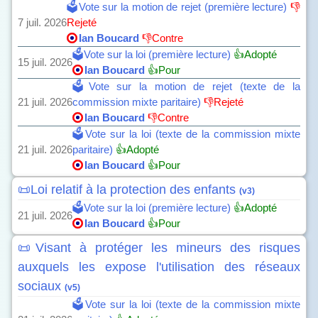
🗳️Vote sur la motion de rejet (première lecture)
👎
7 juil. 2026
Rejeté
Ian Boucard
👎Contre
🗳️Vote sur la loi (première lecture)
👍Adopté
15 juil. 2026
Ian Boucard
👍Pour
🗳️Vote sur la motion de rejet (texte de la
21 juil. 2026
commission mixte paritaire)
👎Rejeté
Ian Boucard
👎Contre
🗳️Vote sur la loi (texte de la commission mixte
21 juil. 2026
paritaire)
👍Adopté
Ian Boucard
👍Pour
📜Loi relatif à la protection des enfants
(v3)
🗳️Vote sur la loi (première lecture)
👍Adopté
21 juil. 2026
Ian Boucard
👍Pour
📜Visant à protéger les mineurs des risques
auxquels les expose l'utilisation des réseaux
sociaux
(v5)
🗳️Vote sur la loi (texte de la commission mixte