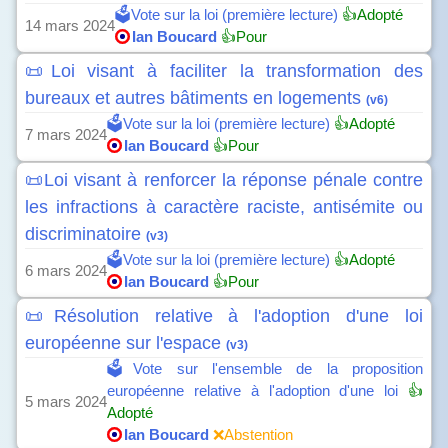
🗳️Vote sur la loi (première lecture)
👍Adopté
14 mars 2024
Ian Boucard
👍Pour
📜Loi visant à faciliter la transformation des
bureaux et autres bâtiments en logements
(v6)
🗳️Vote sur la loi (première lecture)
👍Adopté
7 mars 2024
Ian Boucard
👍Pour
📜Loi visant à renforcer la réponse pénale contre
les infractions à caractère raciste, antisémite ou
discriminatoire
(v3)
🗳️Vote sur la loi (première lecture)
👍Adopté
6 mars 2024
Ian Boucard
👍Pour
📜Résolution relative à l'adoption d'une loi
européenne sur l'espace
(v3)
🗳️Vote sur l'ensemble de la proposition
européenne relative à l'adoption d'une loi
👍
5 mars 2024
Adopté
Ian Boucard
❌Abstention