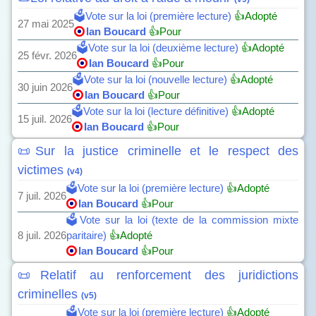
🗳️Vote sur la loi (première lecture)
👍Adopté
27 mai 2025
Ian Boucard
👍Pour
🗳️Vote sur la loi (deuxième lecture)
👍Adopté
25 févr. 2026
Ian Boucard
👍Pour
🗳️Vote sur la loi (nouvelle lecture)
👍Adopté
30 juin 2026
Ian Boucard
👍Pour
🗳️Vote sur la loi (lecture définitive)
👍Adopté
15 juil. 2026
Ian Boucard
👍Pour
📜Sur la justice criminelle et le respect des
victimes
(v4)
🗳️Vote sur la loi (première lecture)
👍Adopté
7 juil. 2026
Ian Boucard
👍Pour
🗳️Vote sur la loi (texte de la commission mixte
8 juil. 2026
paritaire)
👍Adopté
Ian Boucard
👍Pour
📜Relatif au renforcement des juridictions
criminelles
(v5)
🗳️Vote sur la loi (première lecture)
👍Adopté