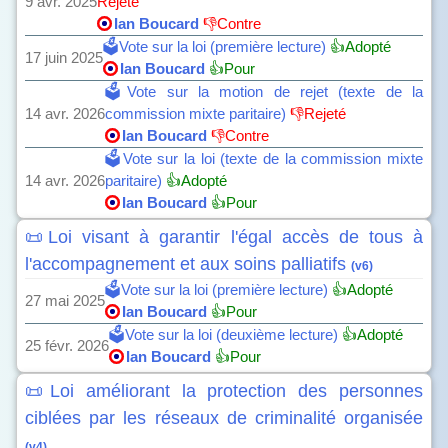
9 avr. 2025
Rejeté
Ian Boucard
👎Contre
🗳️Vote sur la loi (première lecture)
👍Adopté
17 juin 2025
Ian Boucard
👍Pour
🗳️Vote sur la motion de rejet (texte de la
14 avr. 2026
commission mixte paritaire)
👎Rejeté
Ian Boucard
👎Contre
🗳️Vote sur la loi (texte de la commission mixte
14 avr. 2026
paritaire)
👍Adopté
Ian Boucard
👍Pour
📜Loi visant à garantir l'égal accès de tous à
l'accompagnement et aux soins palliatifs
(v6)
🗳️Vote sur la loi (première lecture)
👍Adopté
27 mai 2025
Ian Boucard
👍Pour
🗳️Vote sur la loi (deuxième lecture)
👍Adopté
25 févr. 2026
Ian Boucard
👍Pour
📜Loi améliorant la protection des personnes
ciblées par les réseaux de criminalité organisée
(v4)