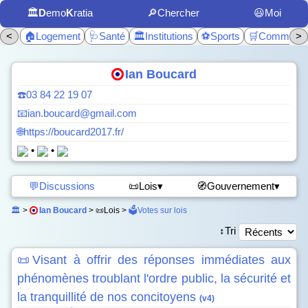
🏛️
D
emo
K
ratia
🔎Chercher
😃Moi
<
🏠Logement
🩺Santé
🏛️Institutions
⚽Sports
🛒Commerc
>
Ian Boucard
☎️03 84 22 19 07
📧ian.boucard@gmail.com
🌐https://boucard2017.fr/
•
•
💬Discussions
📜Lois▾
🧭Gouvernement▾
🏛️
>
Ian Boucard
> 📜Lois >
🗳️Votes sur lois
↕️Tri
📜Visant à offrir des réponses immédiates aux
phénomènes troublant l'ordre public, la sécurité et
la tranquillité de nos concitoyens
(v4)