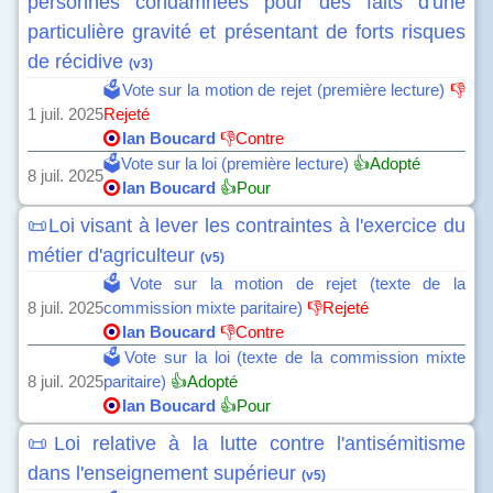
personnes condamnées pour des faits d'une
particulière gravité et présentant de forts risques
de récidive
(v3)
🗳️Vote sur la motion de rejet (première lecture)
👎
1 juil. 2025
Rejeté
Ian Boucard
👎Contre
🗳️Vote sur la loi (première lecture)
👍Adopté
8 juil. 2025
Ian Boucard
👍Pour
📜Loi visant à lever les contraintes à l'exercice du
métier d'agriculteur
(v5)
🗳️Vote sur la motion de rejet (texte de la
8 juil. 2025
commission mixte paritaire)
👎Rejeté
Ian Boucard
👎Contre
🗳️Vote sur la loi (texte de la commission mixte
8 juil. 2025
paritaire)
👍Adopté
Ian Boucard
👍Pour
📜Loi relative à la lutte contre l'antisémitisme
dans l'enseignement supérieur
(v5)