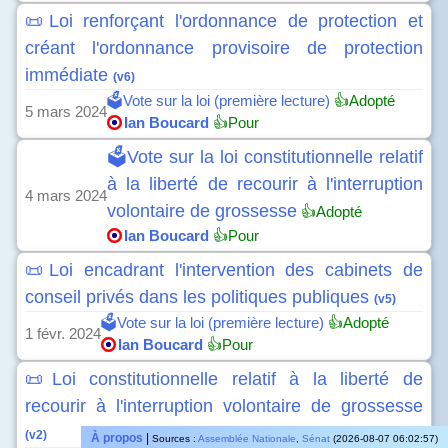
📜Loi renforçant l'ordonnance de protection et
créant l'ordonnance provisoire de protection
immédiate
(v6)
🗳️Vote sur la loi (première lecture)
👍Adopté
5 mars 2024
Ian Boucard
👍Pour
🗳️Vote sur la loi constitutionnelle relatif
à la liberté de recourir à l'interruption
4 mars 2024
volontaire de grossesse
👍Adopté
Ian Boucard
👍Pour
📜Loi encadrant l'intervention des cabinets de
conseil privés dans les politiques publiques
(v5)
🗳️Vote sur la loi (première lecture)
👍Adopté
1 févr. 2024
Ian Boucard
👍Pour
📜Loi constitutionnelle relatif à la liberté de
recourir à l'interruption volontaire de grossesse
(v2)
À propos
|
Sources :
Assemblée Nationale
,
Sénat
(2026-08-07 06:02:57)