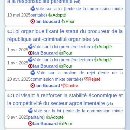
à la responsabilité parentale
(v6)
🗳️Vote sur la loi (texte de la commission mixte
13 mai 2025
paritaire)
👍Adopté
Ian Boucard
👍Pour
📜Loi organique fixant le statut du procureur de la
république anti-criminalité organisée
(v5)
🗳️Vote sur la loi (première lecture)
👍Adopté
1 avr. 2025
Ian Boucard
👍Pour
🗳️Vote sur la loi (première lecture)
👍Adopté
1 avr. 2025
Ian Boucard
👍Pour
🗳️Vote sur la motion de rejet (texte de la
29 avr. 2025
commission mixte paritaire)
👎Rejeté
Ian Boucard
👎Contre
📜Loi visant à renforcer la stabilité économique et
la compétitivité du secteur agroalimentaire
(v6)
🗳️Vote sur la loi (texte de la commission mixte
9 avr. 2025
paritaire)
👍Adopté
Ian Boucard
👍Pour