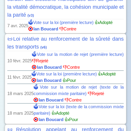
la vitalité démocratique, la cohésion municipale et
la parité
(v3)
🗳️Vote sur la loi (première lecture)
👍Adopté
7 avr. 2025
Ian Boucard
👎Contre
📜Loi relative au renforcement de la sûreté dans
les transports
(v6)
🗳️Vote sur la motion de rejet (première lecture)
10 févr. 2025
👎Rejeté
Ian Boucard
👎Contre
🗳️Vote sur la loi (première lecture)
👍Adopté
11 févr. 2025
Ian Boucard
👍Pour
🗳️Vote sur la motion de rejet (texte de la
18 mars 2025
commission mixte paritaire)
👎Rejeté
Ian Boucard
👎Contre
🗳️Vote sur la loi (texte de la commission mixte
18 mars 2025
paritaire)
👍Adopté
Ian Boucard
👍Pour
📜Résolution appelant au renforcement du