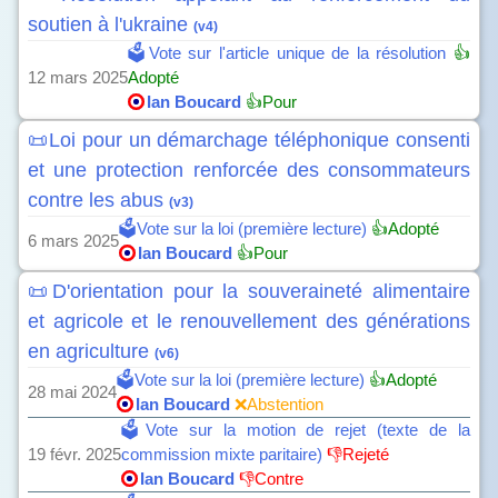
soutien à l'ukraine
(v4)
🗳️Vote sur l'article unique de la résolution
👍
12 mars 2025
Adopté
Ian Boucard
👍Pour
📜Loi pour un démarchage téléphonique consenti
et une protection renforcée des consommateurs
contre les abus
(v3)
🗳️Vote sur la loi (première lecture)
👍Adopté
6 mars 2025
Ian Boucard
👍Pour
📜D'orientation pour la souveraineté alimentaire
et agricole et le renouvellement des générations
en agriculture
(v6)
🗳️Vote sur la loi (première lecture)
👍Adopté
28 mai 2024
Ian Boucard
❌Abstention
🗳️Vote sur la motion de rejet (texte de la
19 févr. 2025
commission mixte paritaire)
👎Rejeté
Ian Boucard
👎Contre