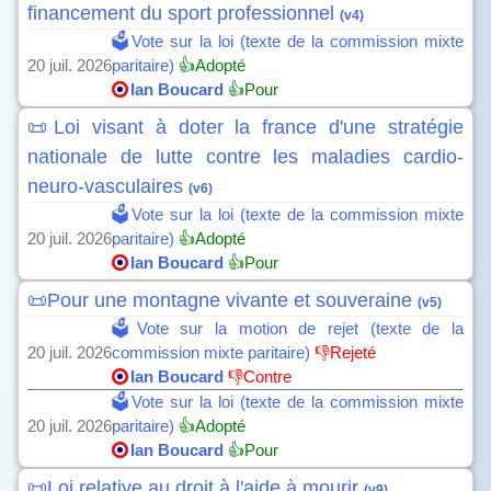
financement du sport professionnel
(v4)
🗳️Vote sur la loi (texte de la commission mixte
20 juil. 2026
paritaire)
👍Adopté
Ian Boucard
👍Pour
📜Loi visant à doter la france d'une stratégie
nationale de lutte contre les maladies cardio-
neuro-vasculaires
(v6)
🗳️Vote sur la loi (texte de la commission mixte
20 juil. 2026
paritaire)
👍Adopté
Ian Boucard
👍Pour
📜Pour une montagne vivante et souveraine
(v5)
🗳️Vote sur la motion de rejet (texte de la
20 juil. 2026
commission mixte paritaire)
👎Rejeté
Ian Boucard
👎Contre
🗳️Vote sur la loi (texte de la commission mixte
20 juil. 2026
paritaire)
👍Adopté
Ian Boucard
👍Pour
📜Loi relative au droit à l'aide à mourir
(v9)