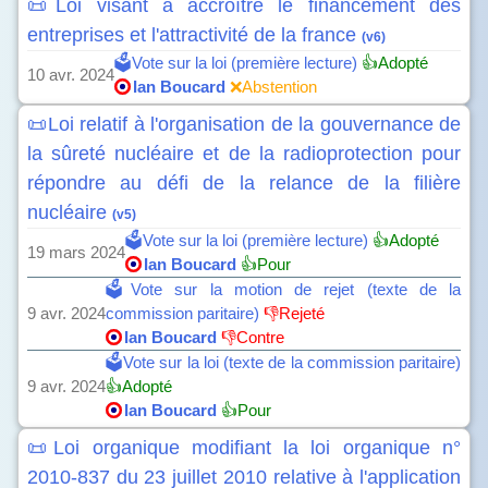
📜Loi visant à accroître le financement des
entreprises et l'attractivité de la france
(v6)
🗳️Vote sur la loi (première lecture)
👍Adopté
10 avr. 2024
Ian Boucard
❌Abstention
📜Loi relatif à l'organisation de la gouvernance de
la sûreté nucléaire et de la radioprotection pour
répondre au défi de la relance de la filière
nucléaire
(v5)
🗳️Vote sur la loi (première lecture)
👍Adopté
19 mars 2024
Ian Boucard
👍Pour
🗳️Vote sur la motion de rejet (texte de la
9 avr. 2024
commission paritaire)
👎Rejeté
Ian Boucard
👎Contre
🗳️Vote sur la loi (texte de la commission paritaire)
9 avr. 2024
👍Adopté
Ian Boucard
👍Pour
📜Loi organique modifiant la loi organique n°
2010-837 du 23 juillet 2010 relative à l'application