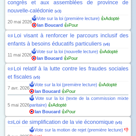
congrès et aux assemblées de province de
nouvelle-calédonie
(v3)
🗳️Vote sur la loi (première lecture)
👍Adopté
20 mai 2026
Ian Boucard
👍Pour
📜Loi visant à renforcer le parcours inclusif des
enfants à besoins éducatifs particuliers
(v6)
🗳️Vote sur la loi (nouvelle lecture)
👍Adopté
11 mai 2026
Ian Boucard
👍Pour
📜Loi relatif à la lutte contre les fraudes sociales
et fiscales
(v5)
🗳️Vote sur la loi (première lecture)
👍Adopté
7 avr. 2026
Ian Boucard
👍Pour
🗳️Vote sur la loi (texte de la commission mixte
5 mai 2026
paritaire)
👍Adopté
Ian Boucard
👍Pour
📜Loi de simplification de la vie économique
(v5)
🗳️Vote sur la motion de rejet (première lecture)
👎