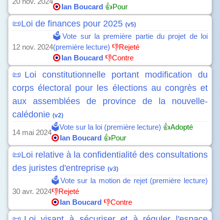
20 nov. 2024
Ian Boucard
👍Pour
📜Loi de finances pour 2025
(v5)
🗳️Vote sur la première partie du projet de loi
12 nov. 2024
(première lecture)
👎Rejeté
Ian Boucard
👎Contre
📜Loi constitutionnelle portant modification du
corps électoral pour les élections au congrès et
aux assemblées de province de la nouvelle-
calédonie
(v2)
🗳️Vote sur la loi (première lecture)
👍Adopté
14 mai 2024
Ian Boucard
👍Pour
📜Loi relative à la confidentialité des consultations
des juristes d'entreprise
(v3)
🗳️Vote sur la motion de rejet (première lecture)
30 avr. 2024
👎Rejeté
Ian Boucard
👎Contre
📜Loi visant à sécuriser et à réguler l'espace