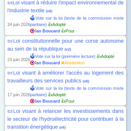
📜Loi visant à réduire l'impact environnemental de
l'industrie textile
(v6)
🗳️Vote sur la loi (texte de la commission mixte
24 juin 2026
paritaire)
👍Adopté
Ian Boucard
👍Pour
📜Loi constitutionnelle pour une corse autonome
au sein de la république
(v2)
🗳️Vote sur la loi (première lecture)
👍Adopté
23 juin 2026
Ian Boucard
❌Abstention
📜Loi visant à améliorer l'accès au logement des
travailleurs des services publics
(v6)
🗳️Vote sur la loi (texte de la commission mixte
17 juin 2026
paritaire)
👍Adopté
Ian Boucard
👍Pour
📜Loi visant à relancer les investissements dans
le secteur de l'hydroélectricité pour contribuer à la
transition énergétique
(v6)