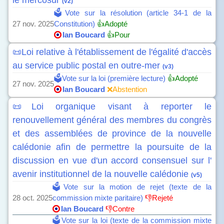
le mercosur
(v2)
🗳️Vote sur la résolution (article 34-1 de la
27 nov. 2025
Constitution)
👍Adopté
Ian Boucard
👍Pour
📜Loi relative à l'établissement de l'égalité d'accès
au service public postal en outre-mer
(v3)
🗳️Vote sur la loi (première lecture)
👍Adopté
27 nov. 2025
Ian Boucard
❌Abstention
📜Loi organique visant à reporter le
renouvellement général des membres du congrès
et des assemblées de province de la nouvelle
calédonie afin de permettre la poursuite de la
discussion en vue d'un accord consensuel sur l'
avenir institutionnel de la nouvelle calédonie
(v5)
🗳️Vote sur la motion de rejet (texte de la
28 oct. 2025
commission mixte paritaire)
👎Rejeté
Ian Boucard
👎Contre
🗳️Vote sur la loi (texte de la commission mixte