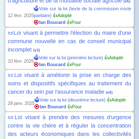
d'agriculture et de la mutualité sociale agricole
(v6)
🗳️Vote sur la loi (texte de la commission mixte
12 févr. 2025
paritaire)
👍Adopté
Ian Boucard
👍Pour
📜Loi visant à permettre l'élection du maire d'une
commune nouvelle en cas de conseil municipal
incomplet
(v3)
🗳️Vote sur la loi (première lecture)
👍Adopté
10 févr. 2025
Ian Boucard
👍Pour
📜Loi visant à améliorer la prise en charge des
soins et dispositifs spécifiques au traitement du
cancer du sein par l'assurance maladie
(v6)
🗳️Vote sur la loi (deuxième lecture)
👍Adopté
28 janv. 2025
Ian Boucard
👍Pour
📜Loi visant à prendre des mesures d'urgence
contre la vie chère et à réguler la concentration
des acteurs économiques dans les collectivités