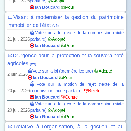
21 juil. 2026
paritaire)
👍Adopté
Ian Boucard
👍Pour
📜Visant à moderniser la gestion du patrimoine
immobilier de l'état
(v5)
🗳️Vote sur la loi (texte de la commission mixte
21 juil. 2026
paritaire)
👍Adopté
Ian Boucard
👍Pour
📜D'urgence pour la protection et la souveraineté
agricoles
(v5)
🗳️Vote sur la loi (première lecture)
👍Adopté
2 juin 2026
Ian Boucard
👍Pour
🗳️Vote sur la motion de rejet (texte de la
20 juil. 2026
commission mixte paritaire)
👎Rejeté
Ian Boucard
👎Contre
🗳️Vote sur la loi (texte de la commission mixte
20 juil. 2026
paritaire)
👍Adopté
Ian Boucard
👍Pour
📜Relative à l'organisation, à la gestion et au