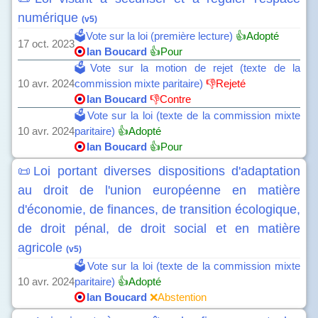
numérique
(v5)
🗳️Vote sur la loi (première lecture)
👍Adopté
17 oct. 2023
Ian Boucard
👍Pour
🗳️Vote sur la motion de rejet (texte de la
10 avr. 2024
commission mixte paritaire)
👎Rejeté
Ian Boucard
👎Contre
🗳️Vote sur la loi (texte de la commission mixte
10 avr. 2024
paritaire)
👍Adopté
Ian Boucard
👍Pour
📜Loi portant diverses dispositions d'adaptation
au droit de l'union européenne en matière
d'économie, de finances, de transition écologique,
de droit pénal, de droit social et en matière
agricole
(v5)
🗳️Vote sur la loi (texte de la commission mixte
10 avr. 2024
paritaire)
👍Adopté
Ian Boucard
❌Abstention