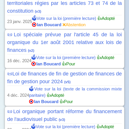
territoriales régies par les articles 73 et 74 de la
constitution
(v3)
🗳️Vote sur la loi (première lecture)
👍Adopté
23 janv. 2025
Ian Boucard
❌Abstention
📜Loi spéciale prévue par l'article 45 de la loi
organique du 1er août 2001 relative aux lois de
finances
(v2)
🗳️Vote sur la loi (première lecture)
👍Adopté
16 déc. 2024
Ian Boucard
👍Pour
📜Loi de finances de fin de gestion de finances de
fin de gestion pour 2024
(v5)
🗳️Vote sur la loi (texte de la commission mixte
4 déc. 2024
paritaire)
👍Adopté
Ian Boucard
👍Pour
📜Loi organique portant réforme du financement
de l'audiovisuel public
(v3)
🗳️Vote sur la loi (première lecture)
👍Adopté