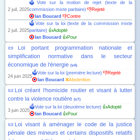
🗳️Vote sur la motion de rejet (texte de la
2 juil. 2025
commission mixte paritaire)
👎Rejeté
Ian Boucard
👎Contre
🗳️Vote sur la loi (texte de la commission mixte
2 juil. 2025
paritaire)
👍Adopté
Ian Boucard
👍Pour
📜Loi portant programmation nationale et
simplification normative dans le secteur
économique de l'énergie
(v4)
🗳️Vote sur la loi (première lecture)
👎Rejeté
24 juin 2025
Ian Boucard
❌Abstention
📜Loi créant l'homicide routier et visant à lutter
contre la violence routière
(v7)
🗳️Vote sur la loi (deuxième lecture)
👍Adopté
3 juin 2025
Ian Boucard
👍Pour
📜Loi visant à aménager le code de la justice
pénale des mineurs et certains dispositifs relatifs