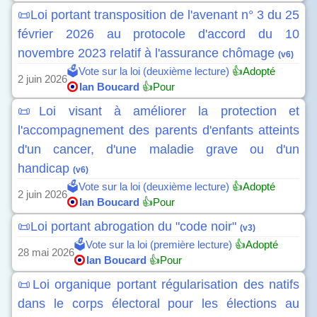
📜Loi portant transposition de l'avenant n° 3 du 25
février 2026 au protocole d'accord du 10
novembre 2023 relatif à l'assurance chômage
(v6)
🗳️Vote sur la loi (deuxième lecture)
👍Adopté
2 juin 2026
Ian Boucard
👍Pour
📜Loi visant à améliorer la protection et
l'accompagnement des parents d'enfants atteints
d'un cancer, d'une maladie grave ou d'un
handicap
(v6)
🗳️Vote sur la loi (deuxième lecture)
👍Adopté
2 juin 2026
Ian Boucard
👍Pour
📜Loi portant abrogation du "code noir"
(v3)
🗳️Vote sur la loi (première lecture)
👍Adopté
28 mai 2026
Ian Boucard
👍Pour
📜Loi organique portant régularisation des natifs
dans le corps électoral pour les élections au