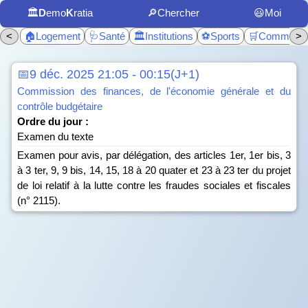
🏛️
D
emo
K
ratia
🔎Chercher
😃Moi
<
🏠Logement
🩺Santé
🏛️Institutions
⚽Sports
🛒Commerc
>
📅9 déc. 2025 21:05 - 00:15(J+1)
Commission des finances, de l'économie générale et du
contrôle budgétaire
Ordre du jour :
Examen du texte
Examen pour avis, par délégation, des articles 1er, 1er bis, 3
à 3 ter, 9, 9 bis, 14, 15, 18 à 20 quater et 23 à 23 ter du projet
de loi relatif à la lutte contre les fraudes sociales et fiscales
(n° 2115).