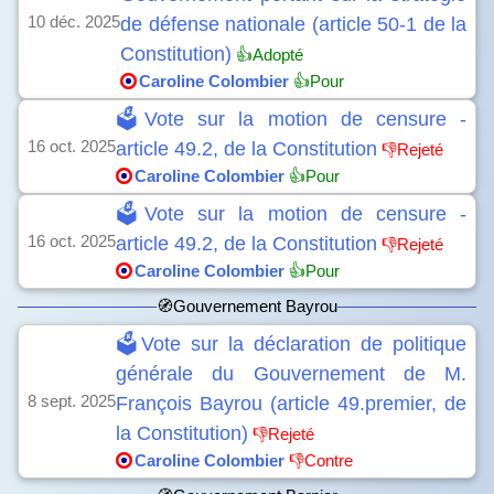
10 déc. 2025
de défense nationale (article 50-1 de la
Constitution)
👍Adopté
Caroline Colombier
👍Pour
🗳️Vote sur la motion de censure -
16 oct. 2025
article 49.2, de la Constitution
👎Rejeté
Caroline Colombier
👍Pour
🗳️Vote sur la motion de censure -
16 oct. 2025
article 49.2, de la Constitution
👎Rejeté
Caroline Colombier
👍Pour
🧭Gouvernement Bayrou
🗳️Vote sur la déclaration de politique
générale du Gouvernement de M.
8 sept. 2025
François Bayrou (article 49.premier, de
la Constitution)
👎Rejeté
Caroline Colombier
👎Contre