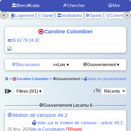
🏛️
D
emo
K
ratia
🔎Chercher
😃Moi
<
🏠Logement
🩺Santé
🏛️Institutions
⚽Sports
🛒Commerc
>
Caroline Colombier
☎️06 62 78 24 32
💬Discussions
📜Lois ▾
🧭Gouvernement ▾
🏛️
>
Caroline Colombier
> 🧭Gouvernement >
🗳️Votes sur gouvernement
↕️Tri
🧮
Filtres (0/1) ▾
🧭Gouvernement Lecornu II
🛑Motion de censure 49.2
🗳️Vote sur la motion de censure - article 49.2,
25 févr. 2026
de la Constitution
👎Rejeté