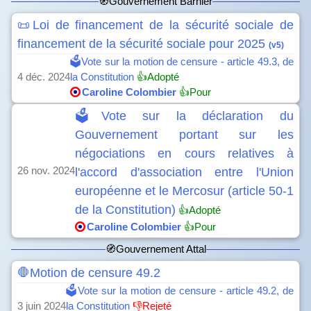
🧭Gouvernement Barnier
📜Loi de financement de la sécurité sociale de
financement de la sécurité sociale pour 2025
(v5)
🗳️Vote sur la motion de censure - article 49.3, de
4 déc. 2024
la Constitution
👍Adopté
Caroline Colombier
👍Pour
🗳️Vote sur la déclaration du
Gouvernement portant sur les
négociations en cours relatives à
26 nov. 2024
l'accord d'association entre l'Union
européenne et le Mercosur (article 50-1
de la Constitution)
👍Adopté
Caroline Colombier
👍Pour
🧭Gouvernement Attal
🛑Motion de censure 49.2
🗳️Vote sur la motion de censure - article 49.2, de
3 juin 2024
la Constitution
👎Rejeté