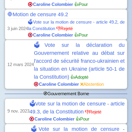
Caroline Colombier
👍Pour
🛑Motion de censure 49.2
🗳️Vote sur la motion de censure - article 49.2, de
3 juin 2024
la Constitution
👎Rejeté
Caroline Colombier
👍Pour
🗳️Vote sur la déclaration du
Gouvernement relative au débat sur
l'accord de sécurité franco-ukrainien et
12 mars 2024
la situation en Ukraine (article 50-1 de
la Constitution)
👍Adopté
Caroline Colombier
❌Abstention
🧭Gouvernement Borne
🗳️Vote sur la motion de censure - article
9 nov. 2023
49.3, de la Constitution
👎Rejeté
Caroline Colombier
👍Pour
🗳️Vote sur la motion de censure -