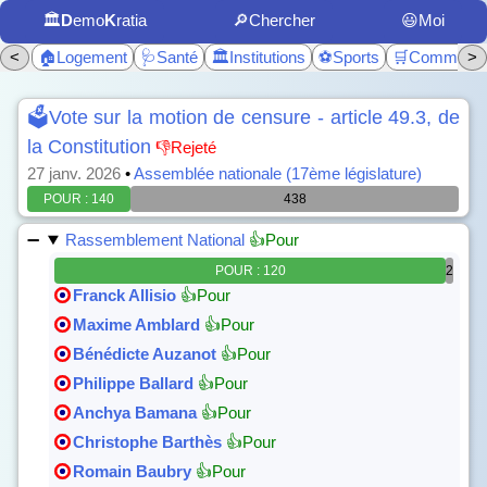
🏛️
D
emo
K
ratia
🔎Chercher
😃Moi
<
🏠Logement
🩺Santé
🏛️Institutions
⚽Sports
🛒Commerc
>
🗳️Vote sur la motion de censure - article 49.3, de
la Constitution
👎Rejeté
27 janv. 2026
•
Assemblée nationale (17ème législature)
POUR : 140
438
Rassemblement National
👍Pour
POUR : 120
2
Franck Allisio
👍Pour
Maxime Amblard
👍Pour
Bénédicte Auzanot
👍Pour
Philippe Ballard
👍Pour
Anchya Bamana
👍Pour
Christophe Barthès
👍Pour
Romain Baubry
👍Pour