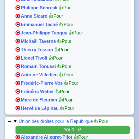
Philippe Schreck
👍Pour
Anne Sicard
👍Pour
Emmanuel Taché
👍Pour
Jean-Philippe Tanguy
👍Pour
Michaël Taverne
👍Pour
Thierry Tesson
👍Pour
Lionel Tivoli
👍Pour
Romain Tonussi
👍Pour
Antoine Villedieu
👍Pour
Frédéric-Pierre Vos
👍Pour
Frédéric Weber
👍Pour
Marc de Fleurian
👍Pour
Hervé de Lépinau
👍Pour
Union des droites pour la République
👍Pour
POUR : 16
Alexandre Allegret-Pilot
👍Pour