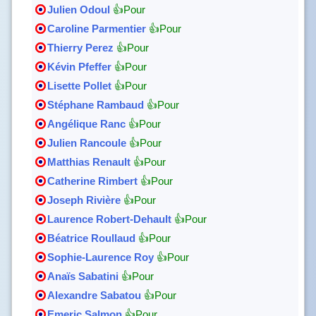
Julien Odoul
👍Pour
Caroline Parmentier
👍Pour
Thierry Perez
👍Pour
Kévin Pfeffer
👍Pour
Lisette Pollet
👍Pour
Stéphane Rambaud
👍Pour
Angélique Ranc
👍Pour
Julien Rancoule
👍Pour
Matthias Renault
👍Pour
Catherine Rimbert
👍Pour
Joseph Rivière
👍Pour
Laurence Robert-Dehault
👍Pour
Béatrice Roullaud
👍Pour
Sophie-Laurence Roy
👍Pour
Anaïs Sabatini
👍Pour
Alexandre Sabatou
👍Pour
Emeric Salmon
👍Pour