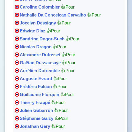
Caroline Colombier
👍Pour
Nathalie Da Conceicao Carvalho
👍Pour
Jocelyn Dessigny
👍Pour
Edwige Diaz
👍Pour
Sandrine Dogor-Such
👍Pour
Nicolas Dragon
👍Pour
Alexandre Dufosset
👍Pour
Gaëtan Dussausaye
👍Pour
Aurélien Dutremble
👍Pour
Auguste Evrard
👍Pour
Frédéric Falcon
👍Pour
Guillaume Florquin
👍Pour
Thierry Frappé
👍Pour
Julien Gabarron
👍Pour
Stéphanie Galzy
👍Pour
Jonathan Gery
👍Pour