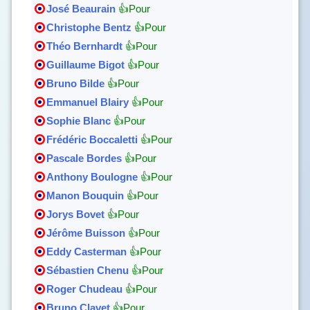
José Beaurain
👍Pour
Christophe Bentz
👍Pour
Théo Bernhardt
👍Pour
Guillaume Bigot
👍Pour
Bruno Bilde
👍Pour
Emmanuel Blairy
👍Pour
Sophie Blanc
👍Pour
Frédéric Boccaletti
👍Pour
Pascale Bordes
👍Pour
Anthony Boulogne
👍Pour
Manon Bouquin
👍Pour
Jorys Bovet
👍Pour
Jérôme Buisson
👍Pour
Eddy Casterman
👍Pour
Sébastien Chenu
👍Pour
Roger Chudeau
👍Pour
Bruno Clavet
👍Pour