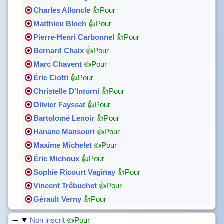
Charles Alloncle
👍Pour
Matthieu Bloch
👍Pour
Pierre-Henri Carbonnel
👍Pour
Bernard Chaix
👍Pour
Marc Chavent
👍Pour
Éric Ciotti
👍Pour
Christelle D'Intorni
👍Pour
Olivier Fayssat
👍Pour
Bartolomé Lenoir
👍Pour
Hanane Mansouri
👍Pour
Maxime Michelet
👍Pour
Éric Michoux
👍Pour
Sophie Ricourt Vaginay
👍Pour
Vincent Trébuchet
👍Pour
Gérault Verny
👍Pour
Non inscrit
👍Pour