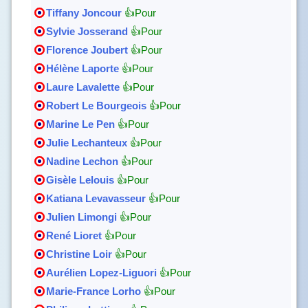
Tiffany Joncour
👍Pour
Sylvie Josserand
👍Pour
Florence Joubert
👍Pour
Hélène Laporte
👍Pour
Laure Lavalette
👍Pour
Robert Le Bourgeois
👍Pour
Marine Le Pen
👍Pour
Julie Lechanteux
👍Pour
Nadine Lechon
👍Pour
Gisèle Lelouis
👍Pour
Katiana Levavasseur
👍Pour
Julien Limongi
👍Pour
René Lioret
👍Pour
Christine Loir
👍Pour
Aurélien Lopez-Liguori
👍Pour
Marie-France Lorho
👍Pour