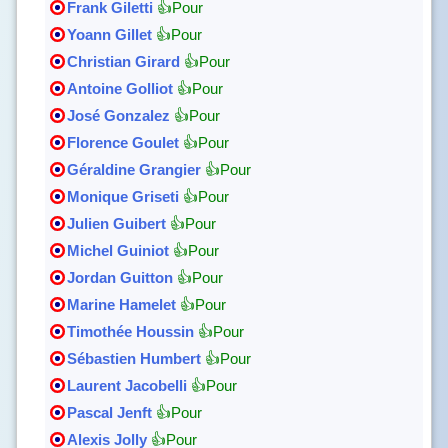
Frank Giletti
👍Pour
Yoann Gillet
👍Pour
Christian Girard
👍Pour
Antoine Golliot
👍Pour
José Gonzalez
👍Pour
Florence Goulet
👍Pour
Géraldine Grangier
👍Pour
Monique Griseti
👍Pour
Julien Guibert
👍Pour
Michel Guiniot
👍Pour
Jordan Guitton
👍Pour
Marine Hamelet
👍Pour
Timothée Houssin
👍Pour
Sébastien Humbert
👍Pour
Laurent Jacobelli
👍Pour
Pascal Jenft
👍Pour
Alexis Jolly
👍Pour