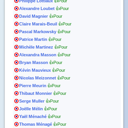
Philippe Lottiaux
👍Pour
Alexandre Loubet
👍Pour
David Magnier
👍Pour
Claire Marais-Beuil
👍Pour
Pascal Markowsky
👍Pour
Patrice Martin
👍Pour
Michèle Martinez
👍Pour
Alexandra Masson
👍Pour
Bryan Masson
👍Pour
Kévin Mauvieux
👍Pour
Nicolas Meizonnet
👍Pour
Pierre Meurin
👍Pour
Thibaut Monnier
👍Pour
Serge Muller
👍Pour
Joëlle Mélin
👍Pour
Yaël Ménaché
👍Pour
Thomas Ménagé
👍Pour