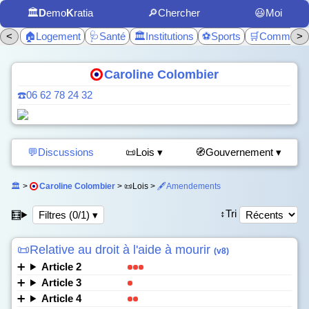
🏛️
D
emo
K
ratia
🔎Chercher
😃Moi
<
🏠Logement
🩺Santé
🏛️Institutions
⚽Sports
🛒Commerc
>
Caroline Colombier
☎️06 62 78 24 32
💬Discussions
📜Lois ▾
🧭Gouvernement ▾
🏛️
>
Caroline Colombier
> 📜Lois >
🖋️Amendements
↕️Tri
🧮
Filtres (0/1) ▾
📜Relative au droit à l'aide à mourir
(v8)
Article 2
Article 3
Article 4