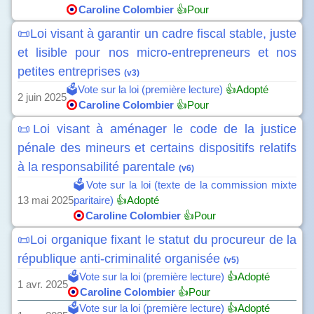
Caroline Colombier
👍Pour
📜Loi visant à garantir un cadre fiscal stable, juste
et lisible pour nos micro-entrepreneurs et nos
petites entreprises
(v3)
🗳️Vote sur la loi (première lecture)
👍Adopté
2 juin 2025
Caroline Colombier
👍Pour
📜Loi visant à aménager le code de la justice
pénale des mineurs et certains dispositifs relatifs
à la responsabilité parentale
(v6)
🗳️Vote sur la loi (texte de la commission mixte
13 mai 2025
paritaire)
👍Adopté
Caroline Colombier
👍Pour
📜Loi organique fixant le statut du procureur de la
république anti-criminalité organisée
(v5)
🗳️Vote sur la loi (première lecture)
👍Adopté
1 avr. 2025
Caroline Colombier
👍Pour
🗳️Vote sur la loi (première lecture)
👍Adopté