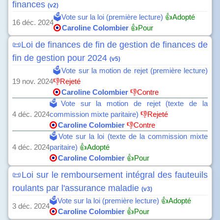
finances
(v2)
🗳️Vote sur la loi (première lecture)
👍Adopté
16 déc. 2024
Caroline Colombier
👍Pour
📜Loi de finances de fin de gestion de finances de
fin de gestion pour 2024
(v5)
🗳️Vote sur la motion de rejet (première lecture)
19 nov. 2024
👎Rejeté
Caroline Colombier
👎Contre
🗳️Vote sur la motion de rejet (texte de la
4 déc. 2024
commission mixte paritaire)
👎Rejeté
Caroline Colombier
👎Contre
🗳️Vote sur la loi (texte de la commission mixte
4 déc. 2024
paritaire)
👍Adopté
Caroline Colombier
👍Pour
📜Loi sur le remboursement intégral des fauteuils
roulants par l'assurance maladie
(v3)
🗳️Vote sur la loi (première lecture)
👍Adopté
3 déc. 2024
Caroline Colombier
👍Pour