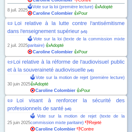
🗳️Vote sur la loi (première lecture)
👍Adopté
8 juil. 2025
Caroline Colombier
👍Pour
📜Loi relative à la lutte contre l'antisémitisme
dans l'enseignement supérieur
(v5)
🗳️Vote sur la loi (texte de la commission mixte
2 juil. 2025
paritaire)
👍Adopté
Caroline Colombier
👍Pour
📜Loi relative à la réforme de l'audiovisuel public
et à la souveraineté audiovisuelle
(v6)
🗳️Vote sur la motion de rejet (première lecture)
30 juin 2025
👍Adopté
Caroline Colombier
👍Pour
📜Loi visant à renforcer la sécurité des
professionnels de santé
(v6)
🗳️Vote sur la motion de rejet (texte de la
25 juin 2025
commission mixte paritaire)
👎Rejeté
Caroline Colombier
👎Contre