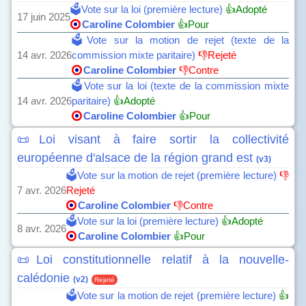
🗳️Vote sur la loi (première lecture)
👍Adopté
17 juin 2025
Caroline Colombier
👍Pour
🗳️Vote sur la motion de rejet (texte de la
14 avr. 2026
commission mixte paritaire)
👎Rejeté
Caroline Colombier
👎Contre
🗳️Vote sur la loi (texte de la commission mixte
14 avr. 2026
paritaire)
👍Adopté
Caroline Colombier
👍Pour
📜Loi visant à faire sortir la collectivité
européenne d'alsace de la région grand est
(v3)
🗳️Vote sur la motion de rejet (première lecture)
👎
7 avr. 2026
Rejeté
Caroline Colombier
👎Contre
🗳️Vote sur la loi (première lecture)
👍Adopté
8 avr. 2026
Caroline Colombier
👍Pour
📜Loi constitutionnelle relatif à la nouvelle-
calédonie
(v2)
Rejeté
🗳️Vote sur la motion de rejet (première lecture)
👍