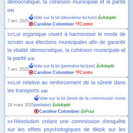
démocratique, la cohésion municipale et la parité
(v6)
🗳️Vote sur la loi (deuxième lecture)
👍Adopté
7 avr. 2025
Caroline Colombier
👎Contre
📜Loi organique visant à harmoniser le mode de
scrutin aux élections municipales afin de garantir
la vitalité démocratique, la cohésion municipale et
la parité
(v3)
🗳️Vote sur la loi (première lecture)
👍Adopté
7 avr. 2025
Caroline Colombier
👎Contre
📜Loi relative au renforcement de la sûreté dans
les transports
(v6)
🗳️Vote sur la loi (texte de la commission mixte
18 mars 2025
paritaire)
👍Adopté
Caroline Colombier
👍Pour
📜Résolution créant une commission d'enquête
sur les effets psychologiques de tiktok sur les