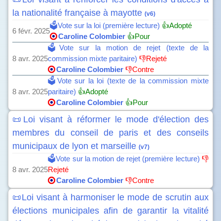
la nationalité française à mayotte
(v6)
🗳️Vote sur la loi (première lecture)
👍Adopté
6 févr. 2025
Caroline Colombier
👍Pour
🗳️Vote sur la motion de rejet (texte de la
8 avr. 2025
commission mixte paritaire)
👎Rejeté
Caroline Colombier
👎Contre
🗳️Vote sur la loi (texte de la commission mixte
8 avr. 2025
paritaire)
👍Adopté
Caroline Colombier
👍Pour
📜Loi visant à réformer le mode d'élection des
membres du conseil de paris et des conseils
municipaux de lyon et marseille
(v7)
🗳️Vote sur la motion de rejet (première lecture)
👎
8 avr. 2025
Rejeté
Caroline Colombier
👎Contre
📜Loi visant à harmoniser le mode de scrutin aux
élections municipales afin de garantir la vitalité