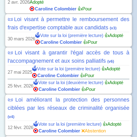
2 avr. 2026
Adopté
Caroline Colombier
👍Pour
📜Loi visant à permettre le remboursement des
frais d'expertise comptable aux candidats
(v3)
🗳️Vote sur la loi (première lecture)
👍Adopté
30 mars 2026
Caroline Colombier
👍Pour
📜Loi visant à garantir l'égal accès de tous à
l'accompagnement et aux soins palliatifs
(v6)
🗳️Vote sur la loi (première lecture)
👍Adopté
27 mai 2025
Caroline Colombier
👍Pour
🗳️Vote sur la loi (deuxième lecture)
👍Adopté
25 févr. 2026
Caroline Colombier
👍Pour
📜Loi améliorant la protection des personnes
ciblées par les réseaux de criminalité organisée
(v4)
🗳️Vote sur la loi (première lecture)
👍Adopté
12 févr. 2026
Caroline Colombier
❌Abstention