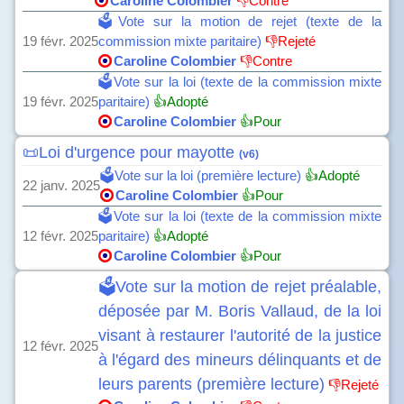
Caroline Colombier
👎Contre
🗳️Vote sur la motion de rejet (texte de la
19 févr. 2025
commission mixte paritaire)
👎Rejeté
Caroline Colombier
👎Contre
🗳️Vote sur la loi (texte de la commission mixte
19 févr. 2025
paritaire)
👍Adopté
Caroline Colombier
👍Pour
📜Loi d'urgence pour mayotte
(v6)
🗳️Vote sur la loi (première lecture)
👍Adopté
22 janv. 2025
Caroline Colombier
👍Pour
🗳️Vote sur la loi (texte de la commission mixte
12 févr. 2025
paritaire)
👍Adopté
Caroline Colombier
👍Pour
🗳️Vote sur la motion de rejet préalable,
déposée par M. Boris Vallaud, de la loi
visant à restaurer l'autorité de la justice
12 févr. 2025
à l'égard des mineurs délinquants et de
leurs parents (première lecture)
👎Rejeté