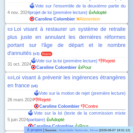
🗳️Vote sur l'ensemble de la deuxième partie du
4 nov. 2024
projet de loi (première lecture)
👍Adopté
Caroline Colombier
❌Abstention
📜Loi visant à restaurer un système de retraite
plus juste en annulant les dernières réformes
portant sur l'âge de départ et le nombre
d'annuités
(v3)
Rejeté
🗳️Vote sur la loi (première lecture)
👎Rejeté
31 oct. 2024
Caroline Colombier
👍Pour
📜Loi visant à prévenir les ingérences étrangères
en france
(v6)
🗳️Vote sur la motion de rejet (première lecture)
26 mars 2024
👎Rejeté
Caroline Colombier
👎Contre
🗳️Vote sur la loi (texte de la commission mixte
5 juin 2024
paritaire)
👍Adopté
Caroline Colombier
👍Pour
À propos
|
Sources :
Assemblée Nationale
,
Sénat
(2026-08-07 18:01:12)