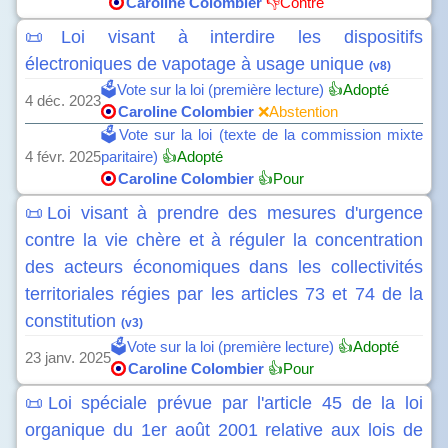
Caroline Colombier
👎Contre
📜Loi visant à interdire les dispositifs
électroniques de vapotage à usage unique
(v8)
🗳️Vote sur la loi (première lecture)
👍Adopté
4 déc. 2023
Caroline Colombier
❌Abstention
🗳️Vote sur la loi (texte de la commission mixte
4 févr. 2025
paritaire)
👍Adopté
Caroline Colombier
👍Pour
📜Loi visant à prendre des mesures d'urgence
contre la vie chère et à réguler la concentration
des acteurs économiques dans les collectivités
territoriales régies par les articles 73 et 74 de la
constitution
(v3)
🗳️Vote sur la loi (première lecture)
👍Adopté
23 janv. 2025
Caroline Colombier
👍Pour
📜Loi spéciale prévue par l'article 45 de la loi
organique du 1er août 2001 relative aux lois de