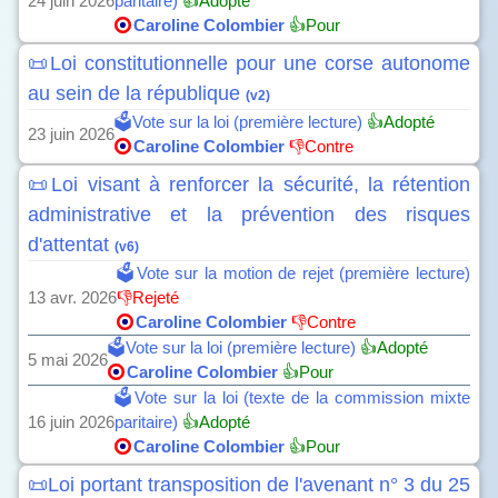
24 juin 2026
paritaire)
👍Adopté
Caroline Colombier
👍Pour
📜Loi constitutionnelle pour une corse autonome
au sein de la république
(v2)
🗳️Vote sur la loi (première lecture)
👍Adopté
23 juin 2026
Caroline Colombier
👎Contre
📜Loi visant à renforcer la sécurité, la rétention
administrative et la prévention des risques
d'attentat
(v6)
🗳️Vote sur la motion de rejet (première lecture)
13 avr. 2026
👎Rejeté
Caroline Colombier
👎Contre
🗳️Vote sur la loi (première lecture)
👍Adopté
5 mai 2026
Caroline Colombier
👍Pour
🗳️Vote sur la loi (texte de la commission mixte
16 juin 2026
paritaire)
👍Adopté
Caroline Colombier
👍Pour
📜Loi portant transposition de l'avenant n° 3 du 25