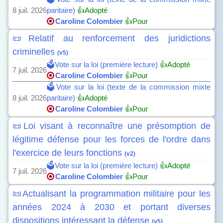
8 juil. 2026
paritaire)
👍Adopté
Caroline Colombier
👍Pour
📜Relatif au renforcement des juridictions
criminelles
(v5)
🗳️Vote sur la loi (première lecture)
👍Adopté
7 juil. 2026
Caroline Colombier
👍Pour
🗳️Vote sur la loi (texte de la commission mixte
8 juil. 2026
paritaire)
👍Adopté
Caroline Colombier
👍Pour
📜Loi visant à reconnaître une présomption de
légitime défense pour les forces de l'ordre dans
l'exercice de leurs fonctions
(v2)
🗳️Vote sur la loi (première lecture)
👍Adopté
7 juil. 2026
Caroline Colombier
👍Pour
📜Actualisant la programmation militaire pour les
années 2024 à 2030 et portant diverses
dispositions intéressant la défense
(v5)