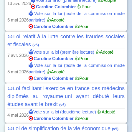
🗳️Vote sur la loi (première lecture)
👍Adopté
13 avr. 2026
Caroline Colombier
👍Pour
🗳️Vote sur la loi (texte de la commission mixte
6 mai 2026
paritaire)
👍Adopté
Caroline Colombier
👍Pour
📜Loi relatif à la lutte contre les fraudes sociales
et fiscales
(v5)
🗳️Vote sur la loi (première lecture)
👍Adopté
7 avr. 2026
Caroline Colombier
👍Pour
🗳️Vote sur la loi (texte de la commission mixte
5 mai 2026
paritaire)
👍Adopté
Caroline Colombier
👍Pour
📜Loi facilitant l'exercice en france des médecins
diplômés au royaume-uni ayant débuté leurs
études avant le brexit
(v6)
🗳️Vote sur la loi (deuxième lecture)
👍Adopté
4 mai 2026
Caroline Colombier
👍Pour
📜Loi de simplification de la vie économique
(v5)