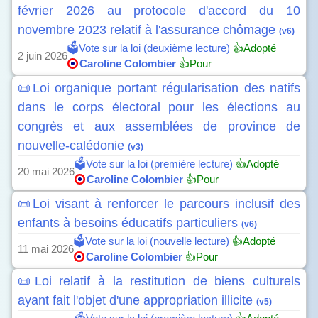
février 2026 au protocole d'accord du 10
novembre 2023 relatif à l'assurance chômage
(v6)
🗳️Vote sur la loi (deuxième lecture)
👍Adopté
2 juin 2026
Caroline Colombier
👍Pour
📜Loi organique portant régularisation des natifs
dans le corps électoral pour les élections au
congrès et aux assemblées de province de
nouvelle-calédonie
(v3)
🗳️Vote sur la loi (première lecture)
👍Adopté
20 mai 2026
Caroline Colombier
👍Pour
📜Loi visant à renforcer le parcours inclusif des
enfants à besoins éducatifs particuliers
(v6)
🗳️Vote sur la loi (nouvelle lecture)
👍Adopté
11 mai 2026
Caroline Colombier
👍Pour
📜Loi relatif à la restitution de biens culturels
ayant fait l'objet d'une appropriation illicite
(v5)