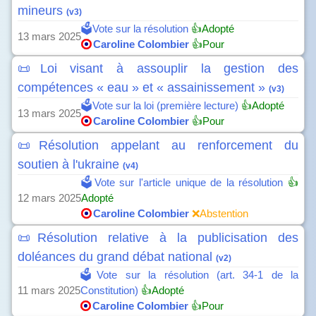
mineurs
(v3)
🗳️Vote sur la résolution
👍Adopté
13 mars 2025
Caroline Colombier
👍Pour
📜Loi visant à assouplir la gestion des
compétences « eau » et « assainissement »
(v3)
🗳️Vote sur la loi (première lecture)
👍Adopté
13 mars 2025
Caroline Colombier
👍Pour
📜Résolution appelant au renforcement du
soutien à l'ukraine
(v4)
🗳️Vote sur l'article unique de la résolution
👍
12 mars 2025
Adopté
Caroline Colombier
❌Abstention
📜Résolution relative à la publicisation des
doléances du grand débat national
(v2)
🗳️Vote sur la résolution (art. 34-1 de la
11 mars 2025
Constitution)
👍Adopté
Caroline Colombier
👍Pour