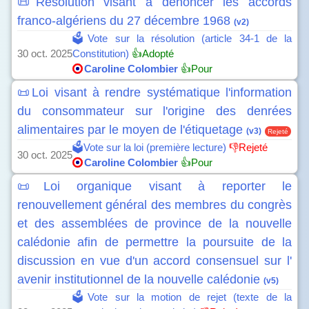
📜Résolution visant à dénoncer les accords
franco-algériens du 27 décembre 1968
(v2)
🗳️Vote sur la résolution (article 34-1 de la
30 oct. 2025
Constitution)
👍Adopté
Caroline Colombier
👍Pour
📜Loi visant à rendre systématique l'information
du consommateur sur l'origine des denrées
alimentaires par le moyen de l'étiquetage
(v3)
Rejeté
🗳️Vote sur la loi (première lecture)
👎Rejeté
30 oct. 2025
Caroline Colombier
👍Pour
📜Loi organique visant à reporter le
renouvellement général des membres du congrès
et des assemblées de province de la nouvelle
calédonie afin de permettre la poursuite de la
discussion en vue d'un accord consensuel sur l'
avenir institutionnel de la nouvelle calédonie
(v5)
🗳️Vote sur la motion de rejet (texte de la