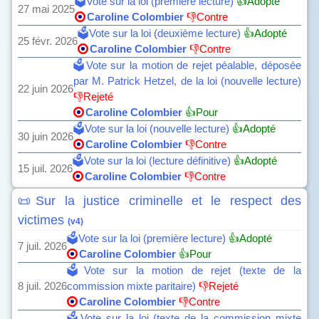
🗳️Vote sur la loi (première lecture)
👍Adopté
27 mai 2025
Caroline Colombier
👎Contre
🗳️Vote sur la loi (deuxième lecture)
👍Adopté
25 févr. 2026
Caroline Colombier
👎Contre
🗳️Vote sur la motion de rejet péalable, déposée
par M. Patrick Hetzel, de la loi (nouvelle lecture)
22 juin 2026
👎Rejeté
Caroline Colombier
👍Pour
🗳️Vote sur la loi (nouvelle lecture)
👍Adopté
30 juin 2026
Caroline Colombier
👎Contre
🗳️Vote sur la loi (lecture définitive)
👍Adopté
15 juil. 2026
Caroline Colombier
👎Contre
📜Sur la justice criminelle et le respect des
victimes
(v4)
🗳️Vote sur la loi (première lecture)
👍Adopté
7 juil. 2026
Caroline Colombier
👍Pour
🗳️Vote sur la motion de rejet (texte de la
8 juil. 2026
commission mixte paritaire)
👎Rejeté
Caroline Colombier
👎Contre
🗳️Vote sur la loi (texte de la commission mixte