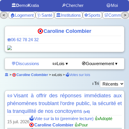
🏛️
D
emo
K
ratia
🔎Chercher
😃Moi
<
🏠Logement
🩺Santé
🏛️Institutions
⚽Sports
🛒Commerc
>
Caroline Colombier
☎️06 62 78 24 32
💬Discussions
📜Lois ▾
🧭Gouvernement ▾
🏛️
>
Caroline Colombier
> 📜Lois >
🗳️Votes sur lois
↕️Tri
📜Visant à offrir des réponses immédiates aux
phénomènes troublant l'ordre public, la sécurité et
la tranquillité de nos concitoyens
(v4)
🗳️Vote sur la loi (première lecture)
👍Adopté
15 juil. 2026
Caroline Colombier
👍Pour