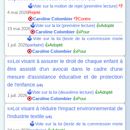
🗳️Vote sur la motion de rejet (première lecture)
👎
4 mai 2026
Rejeté
Caroline Colombier
👎Contre
🗳️Vote sur la loi (première lecture)
👍Adopté
19 mai 2026
Caroline Colombier
👍Pour
🗳️Vote sur la loi (texte de la commission mixte
1 juil. 2026
paritaire)
👍Adopté
Caroline Colombier
👍Pour
📜Loi visant à assurer le droit de chaque enfant à
être assisté d'un avocat dans le cadre d'une
mesure d'assistance éducative et de protection
de l'enfance
(v6)
🗳️Vote sur la loi (deuxième lecture)
👍Adopté
1 juil. 2026
Caroline Colombier
👍Pour
📜Loi visant à réduire l'impact environnemental de
l'industrie textile
(v6)
🗳️Vote sur la loi (texte de la commission mixte