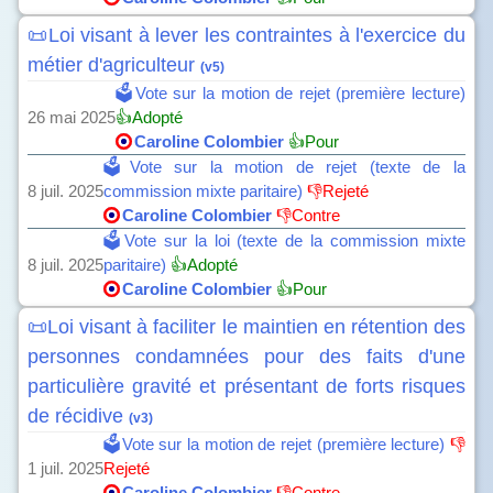
📜Loi visant à lever les contraintes à l'exercice du
métier d'agriculteur
(v5)
🗳️Vote sur la motion de rejet (première lecture)
26 mai 2025
👍Adopté
Caroline Colombier
👍Pour
🗳️Vote sur la motion de rejet (texte de la
8 juil. 2025
commission mixte paritaire)
👎Rejeté
Caroline Colombier
👎Contre
🗳️Vote sur la loi (texte de la commission mixte
8 juil. 2025
paritaire)
👍Adopté
Caroline Colombier
👍Pour
📜Loi visant à faciliter le maintien en rétention des
personnes condamnées pour des faits d'une
particulière gravité et présentant de forts risques
de récidive
(v3)
🗳️Vote sur la motion de rejet (première lecture)
👎
1 juil. 2025
Rejeté
Caroline Colombier
👎Contre