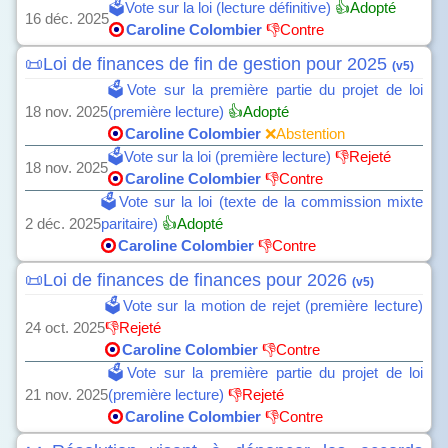
🗳️Vote sur la loi (lecture définitive)
👍Adopté
16 déc. 2025
Caroline Colombier
👎Contre
📜Loi de finances de fin de gestion pour 2025
(v5)
🗳️Vote sur la première partie du projet de loi
18 nov. 2025
(première lecture)
👍Adopté
Caroline Colombier
❌Abstention
🗳️Vote sur la loi (première lecture)
👎Rejeté
18 nov. 2025
Caroline Colombier
👎Contre
🗳️Vote sur la loi (texte de la commission mixte
2 déc. 2025
paritaire)
👍Adopté
Caroline Colombier
👎Contre
📜Loi de finances de finances pour 2026
(v5)
🗳️Vote sur la motion de rejet (première lecture)
24 oct. 2025
👎Rejeté
Caroline Colombier
👎Contre
🗳️Vote sur la première partie du projet de loi
21 nov. 2025
(première lecture)
👎Rejeté
Caroline Colombier
👎Contre