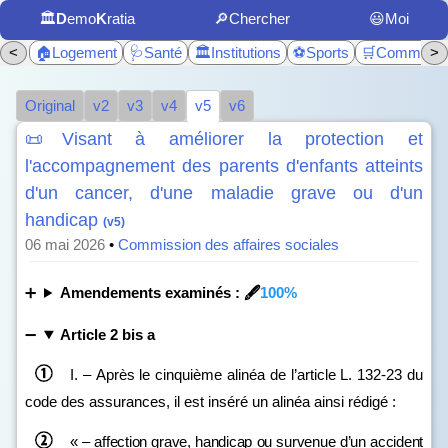
🏛️
D
emo
K
ratia
🔎Chercher
😃Moi
<
🏠Logement
🩺Santé
🏛️Institutions
⚽Sports
🛒Commerc
>
Original
v2
v3
v4
v5
v6
📜Visant à améliorer la protection et
l'accompagnement des parents d'enfants atteints
d'un cancer, d'une maladie grave ou d'un
handicap
(v5)
06 mai 2026
•
Commission des affaires sociales
Amendements examinés : 🖋️
100%
Article 2 bis a
I. – Après le cinquième alinéa de l’article L. 132‑23 du
code des assurances, il est inséré un alinéa ainsi rédigé :
«
–
affection grave, handicap ou survenue d’un accident