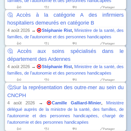
familles, de l’autonomie et des personnes handicapées
👍
0
👎
2
💬0
🔗Partager
🤔Accès à la catégorie A des infirmiers
hospitaliers demeurés en catégorie B
4 août 2026
→
Stéphanie Rist
,
Ministère de la santé, des
familles, de l’autonomie et des personnes handicapées
👍
0
👎
1
💬0
🔗Partager
🤔Accès aux soins spécialisés dans le
département des Ardennes
4 août 2026
→
Stéphanie Rist
,
Ministère de la santé, des
familles, de l’autonomie et des personnes handicapées
👍
0
👎
0
💬0
🔗Partager
🤔Sur la représentation des outre-mer au sein du
CNCPH
4 août 2026
→
Camille Galliard-Minier
,
Ministère
délégué auprès de la ministre de la santé, des familles, de
l’autonomie et des personnes handicapées, chargé de
l’autonomie et des personnes handicapées
👍
0
👎
2
💬0
🔗Partager