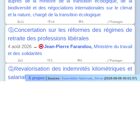
auprès de la ministre de la transition écologique, de la
biodiversité et des négociations internationales sur le climat
et la nature, chargé de la transition écologique
👍
11
👎
14
💬0
🔗Partager
🤔Concertation sur les réformes des régimes de
retraite des professions libérales
4 août 2026
→
Jean-Pierre Farandou
,
Ministère du travail
et des solidarités
👍
3
👎
3
💬0
🔗Partager
🤔Revalorisation des indemnités kilométriques et
salariales des aidants à domicile
À propos
|
Sources :
Assemblée Nationale
,
Sénat
(2026-08-08 00:01:57)
4 août 2026
→ 💡Réponse de
Camille Galliard-Minier
,
Ministère délégué auprès de la ministre de la santé, des
familles, de l’autonomie et des personnes handicapées,
chargé de l’autonomie et des personnes handicapées
👍
0
👎
0
💬0 • 💡
🔗Partager
🤔Reconnaissance accordée aux donneurs de
sang
4 août 2026
→
Stéphanie Rist
,
Ministère de la santé, des