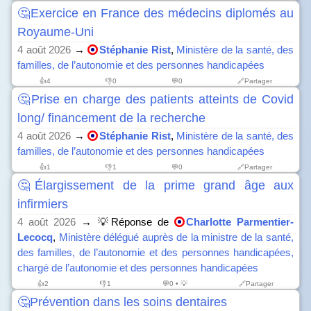
🤔Exercice en France des médecins diplomés au
Royaume-Uni
4 août 2026
→
Stéphanie Rist
,
Ministère de la santé, des
familles, de l’autonomie et des personnes handicapées
👍
4
👎
0
💬0
🔗Partager
🤔Prise en charge des patients atteints de Covid
long/ financement de la recherche
4 août 2026
→
Stéphanie Rist
,
Ministère de la santé, des
familles, de l’autonomie et des personnes handicapées
👍
1
👎
1
💬0
🔗Partager
🤔Élargissement de la prime grand âge aux
infirmiers
4 août 2026
→ 💡Réponse de
Charlotte Parmentier-
Lecocq
,
Ministère délégué auprès de la ministre de la santé,
des familles, de l’autonomie et des personnes handicapées,
chargé de l’autonomie et des personnes handicapées
👍
2
👎
1
💬0 • 💡
🔗Partager
🤔Prévention dans les soins dentaires