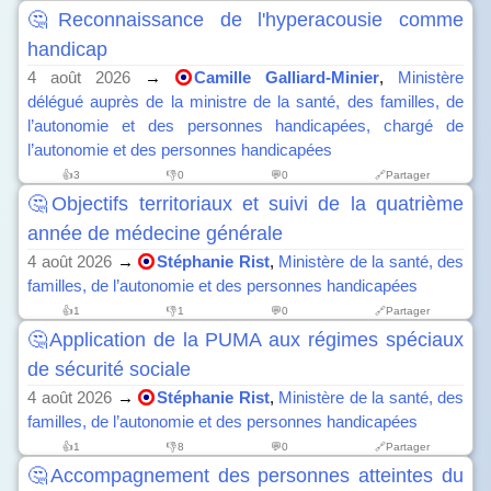
🤔Reconnaissance de l'hyperacousie comme
handicap
4 août 2026
→
Camille Galliard-Minier
,
Ministère
délégué auprès de la ministre de la santé, des familles, de
l’autonomie et des personnes handicapées, chargé de
l’autonomie et des personnes handicapées
👍
3
👎
0
💬0
🔗Partager
🤔Objectifs territoriaux et suivi de la quatrième
année de médecine générale
4 août 2026
→
Stéphanie Rist
,
Ministère de la santé, des
familles, de l’autonomie et des personnes handicapées
👍
1
👎
1
💬0
🔗Partager
🤔Application de la PUMA aux régimes spéciaux
de sécurité sociale
4 août 2026
→
Stéphanie Rist
,
Ministère de la santé, des
familles, de l’autonomie et des personnes handicapées
👍
1
👎
8
💬0
🔗Partager
🤔Accompagnement des personnes atteintes du