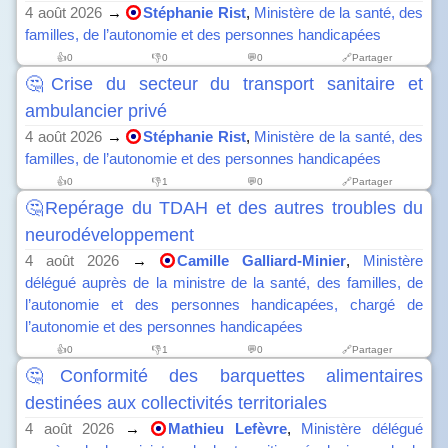
4 août 2026
→
Stéphanie Rist
,
Ministère de la santé, des
familles, de l’autonomie et des personnes handicapées
👍
0
👎
0
💬0
🔗Partager
🤔Crise du secteur du transport sanitaire et
ambulancier privé
4 août 2026
→
Stéphanie Rist
,
Ministère de la santé, des
familles, de l’autonomie et des personnes handicapées
👍
0
👎
1
💬0
🔗Partager
🤔Repérage du TDAH et des autres troubles du
neurodéveloppement
4 août 2026
→
Camille Galliard-Minier
,
Ministère
délégué auprès de la ministre de la santé, des familles, de
l’autonomie et des personnes handicapées, chargé de
l’autonomie et des personnes handicapées
👍
0
👎
1
💬0
🔗Partager
🤔Conformité des barquettes alimentaires
destinées aux collectivités territoriales
4 août 2026
→
Mathieu Lefèvre
,
Ministère délégué