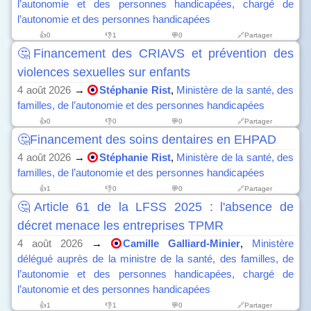
l’autonomie et des personnes handicapées, chargé de
l’autonomie et des personnes handicapées
👍
0
👎
1
💬0
🔗Partager
🤔Financement des CRIAVS et prévention des
violences sexuelles sur enfants
4 août 2026
→
Stéphanie Rist
,
Ministère de la santé, des
familles, de l’autonomie et des personnes handicapées
👍
0
👎
0
💬0
🔗Partager
🤔Financement des soins dentaires en EHPAD
4 août 2026
→
Stéphanie Rist
,
Ministère de la santé, des
familles, de l’autonomie et des personnes handicapées
👍
1
👎
0
💬0
🔗Partager
🤔Article 61 de la LFSS 2025 : l'absence de
décret menace les entreprises TPMR
4 août 2026
→
Camille Galliard-Minier
,
Ministère
délégué auprès de la ministre de la santé, des familles, de
l’autonomie et des personnes handicapées, chargé de
l’autonomie et des personnes handicapées
👍
1
👎
1
💬0
🔗Partager