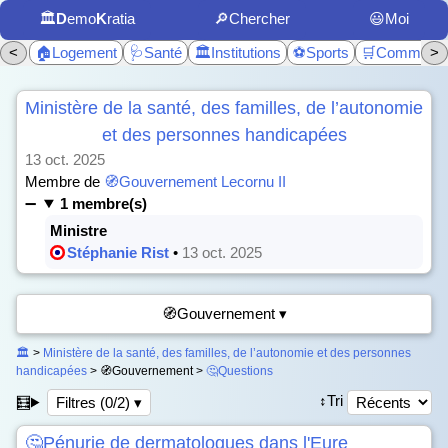
🏛️
D
emo
K
ratia
🔎Chercher
😃Moi
<
🏠Logement
🩺Santé
🏛️Institutions
⚽Sports
🛒Commerc
>
Ministère de la santé, des familles, de l’autonomie
et des personnes handicapées
13 oct. 2025
Membre de
🧭Gouvernement Lecornu II
1 membre(s)
Ministre
Stéphanie Rist
•
13 oct. 2025
🧭Gouvernement ▾
🏛️
>
Ministère de la santé, des familles, de l’autonomie et des personnes
handicapées
> 🧭Gouvernement >
🤔Questions
↕️Tri
🧮
Filtres (0/2) ▾
🤔Pénurie de dermatologues dans l'Eure