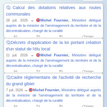
🤔Calcul des dotations relatives aux routes
communales
28 juil. 2026
→
Michel Fournier
,
Ministère délégué
auprès de la ministre de l’aménagement du territoire et de la
décentralisation, chargé de la ruralité
👍
1
👎
0
💬0
🔗Partager
🤔Décrets d'application de la loi portant création
d'un statut de l'élu local
21 juil. 2026
→
Michel Fournier
,
Ministère délégué
auprès de la ministre de l’aménagement du territoire et de la
décentralisation, chargé de la ruralité
👍
4
👎
3
💬0
🔗Partager
🤔Cadre réglementaire de l'activité de recherche
du grand gibier
7 juil. 2026
→
Michel Fournier
,
Ministère délégué auprès
de la ministre de l’aménagement du territoire et de la
décentralisation, chargé de la ruralité
👍
4
👎
1
💬0
🔗Partager