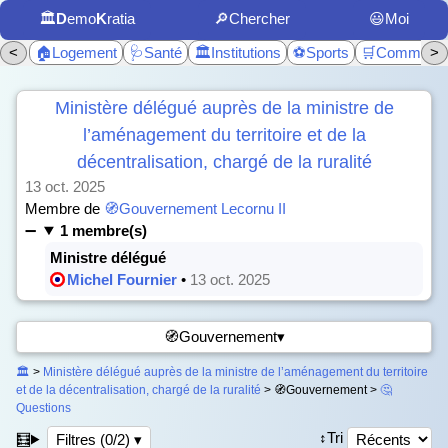
🏛️
D
emo
K
ratia
🔎Chercher
😃Moi
<
🏠Logement
🩺Santé
🏛️Institutions
⚽Sports
🛒Commerc
>
Ministère délégué auprès de la ministre de
l’aménagement du territoire et de la
décentralisation, chargé de la ruralité
13 oct. 2025
Membre de
🧭Gouvernement Lecornu II
1 membre(s)
Ministre délégué
Michel Fournier
•
13 oct. 2025
🧭Gouvernement▾
🏛️
>
Ministère délégué auprès de la ministre de l’aménagement du territoire
et de la décentralisation, chargé de la ruralité
> 🧭Gouvernement >
🤔
Questions
↕️Tri
🧮
Filtres (0/2) ▾