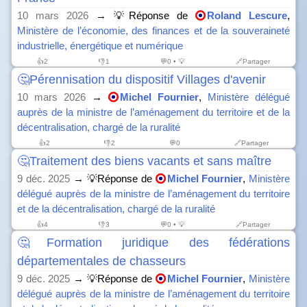
10 mars 2026
→ 💡Réponse de
Roland Lescure
,
Ministère de l’économie, des finances et de la souveraineté
industrielle, énergétique et numérique
👍
2
👎
1
💬0 • 💡
🔗Partager
🤔Pérennisation du dispositif Villages d'avenir
10 mars 2026
→
Michel Fournier
,
Ministère délégué
auprès de la ministre de l’aménagement du territoire et de la
décentralisation, chargé de la ruralité
👍
2
👎
2
💬0
🔗Partager
🤔Traitement des biens vacants et sans maître
9 déc. 2025
→ 💡Réponse de
Michel Fournier
,
Ministère
délégué auprès de la ministre de l’aménagement du territoire
et de la décentralisation, chargé de la ruralité
👍
4
👎
3
💬0 • 💡
🔗Partager
🤔Formation juridique des fédérations
départementales de chasseurs
9 déc. 2025
→ 💡Réponse de
Michel Fournier
,
Ministère
délégué auprès de la ministre de l’aménagement du territoire