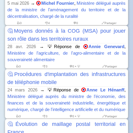
5 mai 2026
→
Michel Fournier
,
Ministère délégué auprès
de la ministre de l’aménagement du territoire et de la
décentralisation, chargé de la ruralité
👍
3
👎
4
💬0
🔗Partager
🤔Moyens donnés à la COG (MSA) pour jouer
son rôle dans les territoires ruraux
28 avr. 2026
→ 💡Réponse de
Annie Genevard
,
Ministère de l’agriculture, de l'agro-alimentaire et de la
souveraineté alimentaire
👍
3
👎
3
💬0 • 💡
🔗Partager
🤔Procédures d'implantation des infrastructures
de téléphonie mobile
24 mars 2026
→ 💡Réponse de
Anne Le Hénanff
,
Ministère délégué auprès du ministre de l’économie, des
finances et de la souveraineté industrielle, énergétique et
numérique, chargé de l'intelligence artificielle et du numérique
👍
3
👎
3
💬0 • 💡
🔗Partager
🤔Évolution de maillage postal territorial en
France