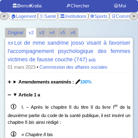
🏛️
D
emo
K
ratia
🔎Chercher
😃Moi
<
🏠Logement
🩺Santé
🏛️Institutions
⚽Sports
🛒Commerc
>
Original
v2
v3
v4
v5
v6
📜Loi de mme sandrine josso visant à favoriser
l'accompagnement psychologique des femmes
victimes de fausse couche (747)
(v2)
01 mars 2023
•
Commission des affaires sociales
Amendements examinés : 🖋️
100%
Article 1 a
er
I. – Après le chapitre II du titre II du livre I
de la
deuxième partie du code de la santé publique, il est inséré un
chapitre II
bis
ainsi rédigé :
«
Chapitre II
bis