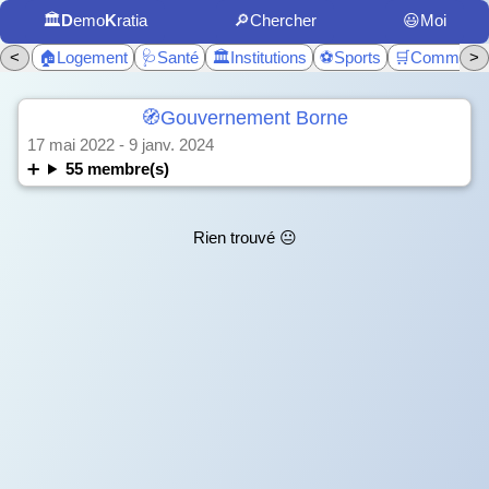
🏛️
D
emo
K
ratia
🔎Chercher
😃Moi
<
🏠Logement
🩺Santé
🏛️Institutions
⚽Sports
🛒Commerc
>
🧭Gouvernement Borne
17 mai 2022 - 9 janv. 2024
55 membre(s)
Rien trouvé 😐