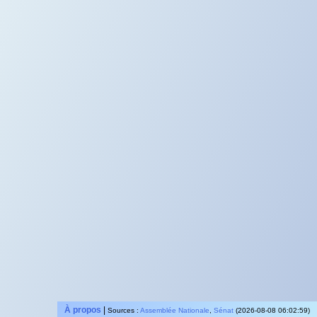
À propos
|
Sources :
Assemblée Nationale
,
Sénat
(2026-08-08 06:02:59)