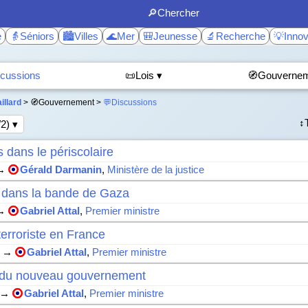
🔎Chercher
e
👵Séniors
🏙️Villes
🌊Mer
🎒Jeunesse
🔬Recherche
💡Innov
cussions
📜Lois ▾
🧭Gouvernem
illard
> 🧭Gouvernement >
💬Discussions
↕️
/2) ▾
 dans le périscolaire
→
Gérald Darmanin
,
Ministère de la justice
n dans la bande de Gaza
→
Gabriel Attal
,
Premier ministre
erroriste en France
→
Gabriel Attal
,
Premier ministre
s du nouveau gouvernement
→
Gabriel Attal
,
Premier ministre