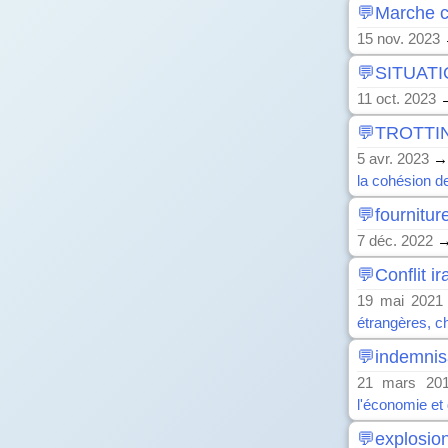
💬Marche co
15 nov. 2023
💬SITUATI
11 oct. 2023
💬TROTTI
5 avr. 2023
la cohésion de
💬fourniture
7 déc. 2022
💬Conflit i
19 mai 2021
étrangères, ch
💬indemnis
21 mars 20
l'économie et
💬explosio