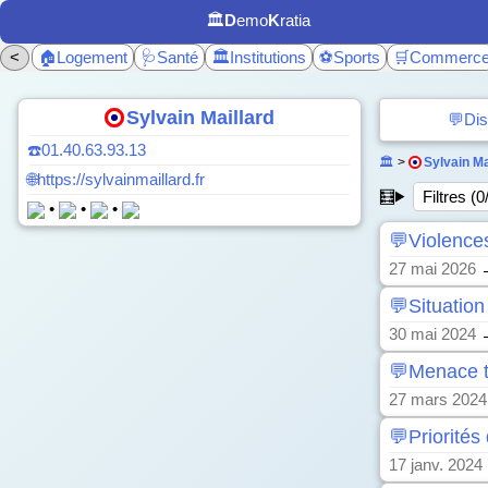
🏛️
D
emo
K
ratia
<
🏠Logement
🩺Santé
🏛️Institutions
⚽Sports
🛒Commerc
Sylvain Maillard
💬Dis
☎️01.40.63.93.13
🏛️
>
Sylvain Ma
🌐https://sylvainmaillard.fr
🧮
Filtres (0
•
•
•
💬Violences
27 mai 2026
💬Situatio
30 mai 2024
💬Menace t
27 mars 2024
💬Priorité
17 janv. 2024