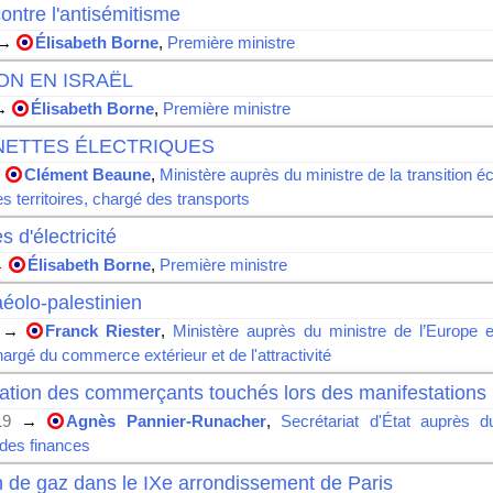
ntre l'antisémitisme
→
Élisabeth Borne
,
Première ministre
ON EN ISRAËL
→
Élisabeth Borne
,
Première ministre
NETTES ÉLECTRIQUES
→
Clément Beaune
,
Ministère auprès du ministre de la transition é
s territoires, chargé des transports
s d'électricité
→
Élisabeth Borne
,
Première ministre
raéolo-palestinien
→
Franck Riester
,
Ministère auprès du ministre de l’Europe e
argé du commerce extérieur et de l'attractivité
ation des commerçants touchés lors des manifestations
19
→
Agnès Pannier-Runacher
,
Secrétariat d'État auprès d
 des finances
n de gaz dans le IXe arrondissement de Paris