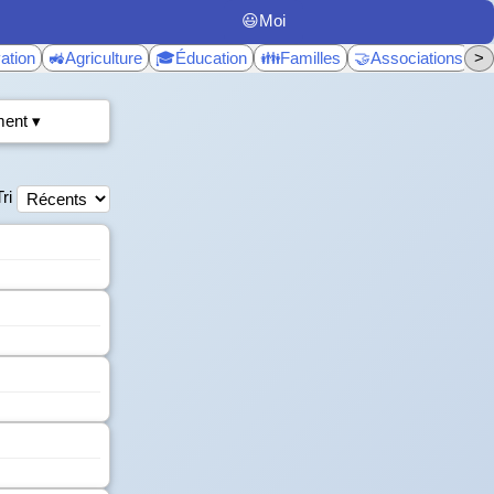
😃Moi
ation
🚜Agriculture
🎓Éducation
👪Familles
🤝Associations
>
♿
ent ▾
Tri