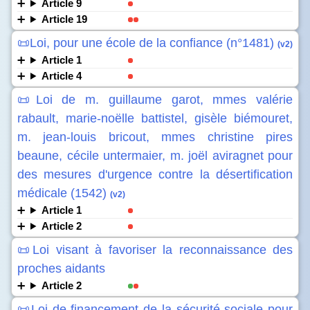
Article 9
Article 19
📜Loi, pour une école de la confiance (n°1481)
(v2)
Article 1
Article 4
📜Loi de m. guillaume garot, mmes valérie
rabault, marie-noëlle battistel, gisèle biémouret,
m. jean-louis bricout, mmes christine pires
beaune, cécile untermaier, m. joël aviragnet pour
des mesures d'urgence contre la désertification
médicale (1542)
(v2)
Article 1
Article 2
📜Loi visant à favoriser la reconnaissance des
proches aidants
Article 2
📜Loi de financement de la sécurité sociale pour