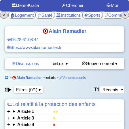
🏛️
D
emo
K
ratia
🔎Chercher
😃Moi
<
🏠Logement
🩺Santé
🏛️Institutions
⚽Sports
🛒Commerc
>
Alain Ramadier
☎️06.78.61.08.44
🌐https://www.alainramadier.fr
💬Discussions
📜Lois ▾
🧭Gouvernement ▾
🏛️
>
Alain Ramadier
> 📜Lois >
🖋️Amendements
↕️Tri
🧮
Filtres (0/1) ▾
📜Loi relatif à la protection des enfants
Article 1
Article 3
Article 4