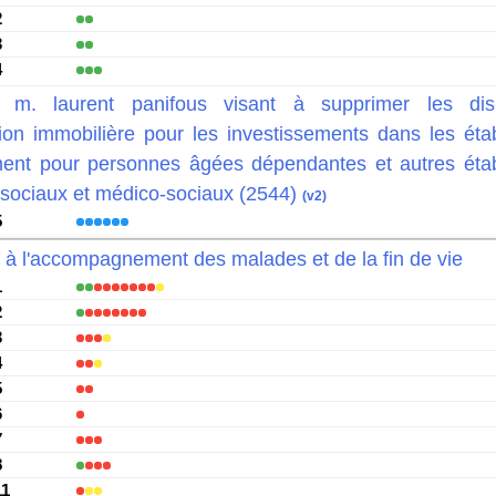
2
3
4
m. laurent panifous visant à supprimer les disp
ation immobilière pour les investissements dans les éta
ent pour personnes âgées dépendantes et autres éta
 sociaux et médico-sociaux (2544)
(v2)
5
if à l'accompagnement des malades et de la fin de vie
1
2
3
4
5
6
7
8
11