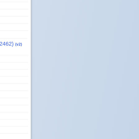
n°2462)
(v2)