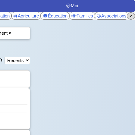
😃Moi
ation
🚜Agriculture
🎓Éducation
👪Familles
🤝Associations
>
♿
ent ▾
Tri