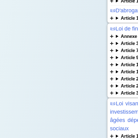
Article 
📜D'abrogat
Article 
📜Loi de f
Annexe 
Article 
Article 
Article 
Article 
Article 
Article 
Article 
Article 
📜Loi visan
investiss
âgées dépe
sociaux
Article 