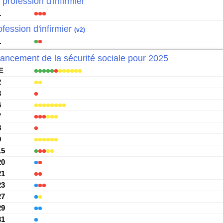
 profession d'infirmier
1
ofession d'infirmier
(v2)
1
nancement de la sécurité sociale pour 2025
E
2
3
6
7
8
9
15
20
21
23
27
29
31