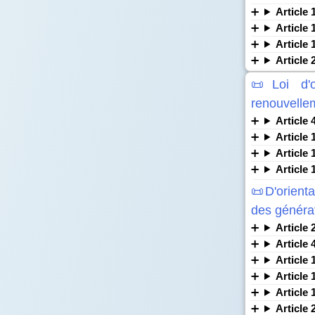
Article 
Article 
Article 
Article 
📜Loi d'o
renouvellem
Article 
Article 
Article 
Article 
📜D'orienta
des générat
Article 
Article 
Article 
Article 
Article 
Article 