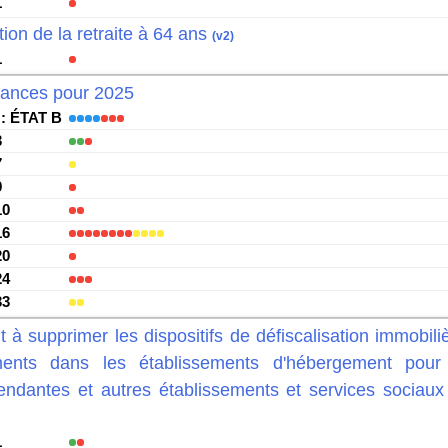
1
ion de la retraite à 64 ans
(v2)
1
inances pour 2025
: ÉTAT B
3
7
9
10
16
20
24
33
t à supprimer les dispositifs de défiscalisation immobili
ements dans les établissements d'hébergement pour
ndantes et autres établissements et services sociaux
1