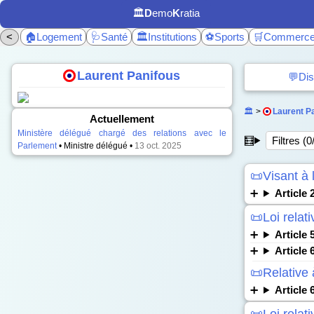
🏛️
D
emo
K
ratia
<
🏠Logement
🩺Santé
🏛️Institutions
⚽Sports
🛒Commerc
Laurent Panifous
💬Dis
🏛️
>
Laurent P
Actuellement
Ministère délégué chargé des relations avec le
🧮
Filtres (0
Parlement
• Ministre délégué •
13 oct. 2025
📜Visant à l
Article 
📜Loi relati
Article 
Article 
📜Relative 
Article 