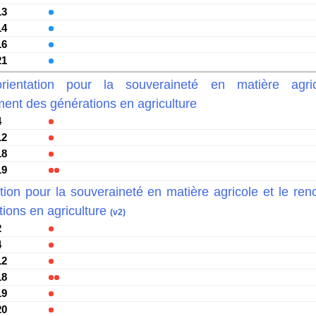
13
14
16
21
rientation pour la souveraineté en matière agri
ent des générations en agriculture
4
12
18
19
tion pour la souveraineté en matière agricole et le re
ions en agriculture
(v2)
2
4
12
18
19
20