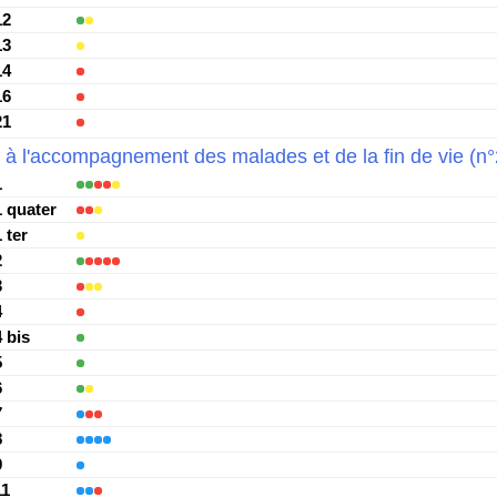
12
13
14
16
21
if à l'accompagnement des malades et de la fin de vie (
1
1 quater
 ter
2
3
4
4 bis
5
6
7
8
9
11