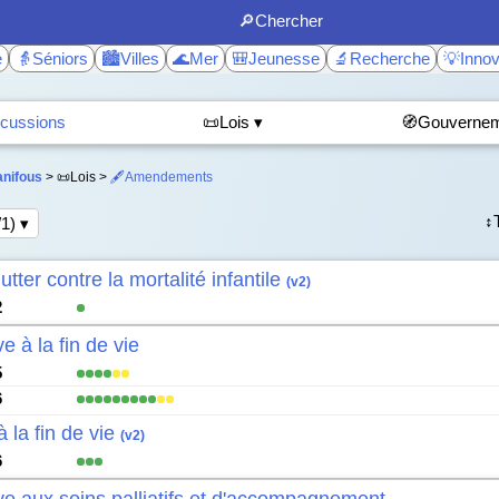
🔎Chercher
e
👵Séniors
🏙️Villes
🌊Mer
🎒Jeunesse
🔬Recherche
💡Innov
cussions
📜Lois ▾
🧭Gouvernem
anifous
> 📜Lois >
🖋️Amendements
↕️
/1) ▾
utter contre la mortalité infantile
(v2)
2
ve à la fin de vie
5
6
à la fin de vie
(v2)
6