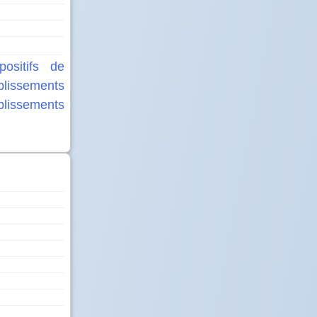
ositifs de
blissements
blissements