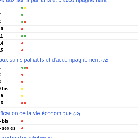
ive aux soins palliatifs et d'accompagnement
1
7
8
10
11
14
15
aux soins palliatifs et d'accompagnement
(v2)
1
3
8
9 bis
15
16
fication de la vie économique
(v2)
4 bis
4 sexies