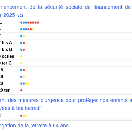
inancement de la sécurité sociale de financement de 
ur 2025
(v2)
E
6
7
7 bis A
7 bis B
8 octies
9 ter C
15
16
20
20 ter
ant des mesures d'urgence pour protéger nos enfants ac
vées à but lucratif
2
ogation de la retraite à 64 ans