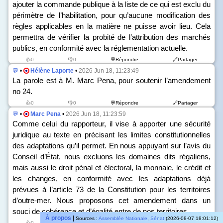
ajouter la commande publique à la liste de ce qui est exclu du
périmètre de l’habilitation, pour qu’aucune modification des
règles applicables en la matière ne puisse avoir lieu. Cela
permettra de vérifier la probité de l’attribution des marchés
publics, en conformité avec la réglementation actuelle.
👍0
👎0
💬Répondre
🔗Partager
💬
•
Hélène Laporte
•
2026 Jun 18, 11:23:49
La parole est à M. Marc Pena, pour soutenir l’amendement
n
o
24.
👍0
👎0
💬Répondre
🔗Partager
💬
•
Marc Pena
•
2026 Jun 18, 11:23:59
Comme celui du rapporteur, il vise à apporter une sécurité
juridique au texte en précisant les limites constitutionnelles
des adaptations qu’il permet. En nous appuyant sur l’avis du
Conseil d’État, nous excluons les domaines dits régaliens,
mais aussi le droit pénal et électoral, la monnaie, le crédit et
les changes, en conformité avec les adaptations déjà
prévues à l’article 73 de la Constitution pour les territoires
d’outre-mer. Nous proposons cet amendement dans un
souci de cohérence et d’égalité entre de nos territoires.
À propos
|
Sources :
Assemblée Nationale
,
Sénat
(2026-08-07 18:01:12)
👍0
👎0
💬Répondre
🔗Partager