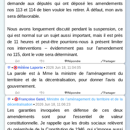
demande aux députés qui ont déposé les amendements
n
os
113 et 114 de bien vouloir les retirer. À défaut, mon avis
sera défavorable.
Nous avons longuement discuté pendant la suspension, ce
qui est normal sur un sujet aussi important, mais il est près
de 11 heures et peut-être pourrions-nous à présent limiter
nos interventions – évidemment pas sur l’amendement
n
o
115, dont le vote sera déterminant.
👍0
👎0
💬Répondre
🔗Partager
💬
•
Hélène Laporte
•
2026 Jun 18, 11:04:05
La parole est à Mme la ministre de l’aménagement du
territoire et de la décentralisation, pour donner l’avis du
gouvernement.
👍0
👎0
💬Répondre
🔗Partager
💬
•
Françoise Gatel
,
Ministre de l’aménagement du territoire et de la
décentralisation
•
2026 Jun 18, 11:06:23
Les garanties invoquées en défense de ces deux
amendements sont pour l’essentiel de valeur
constitutionnelle. Je rappelle que les droits sociaux relèvent
du préambule de la Constitution de 1946, qui s’impose aussi