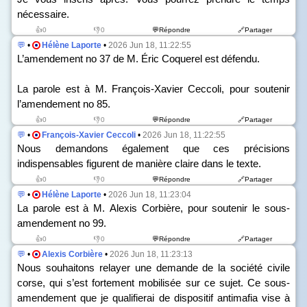
nécessaire.
👍0
👎0
💬Répondre
🔗Partager
💬
•
Hélène Laporte
•
2026 Jun 18, 11:22:55
L’amendement n
o
37 de M. Éric Coquerel est défendu.
La parole est à M. François-Xavier Ceccoli, pour soutenir
l’amendement n
o
85.
👍0
👎0
💬Répondre
🔗Partager
💬
•
François-Xavier Ceccoli
•
2026 Jun 18, 11:22:55
Nous demandons également que ces précisions
indispensables figurent de manière claire dans le texte.
👍0
👎0
💬Répondre
🔗Partager
💬
•
Hélène Laporte
•
2026 Jun 18, 11:23:04
La parole est à M. Alexis Corbière, pour soutenir le sous-
amendement n
o
99.
👍0
👎0
💬Répondre
🔗Partager
💬
•
Alexis Corbière
•
2026 Jun 18, 11:23:13
Nous souhaitons relayer une demande de la société civile
corse, qui s’est fortement mobilisée sur ce sujet. Ce sous-
amendement que je qualifierai de dispositif antimafia vise à