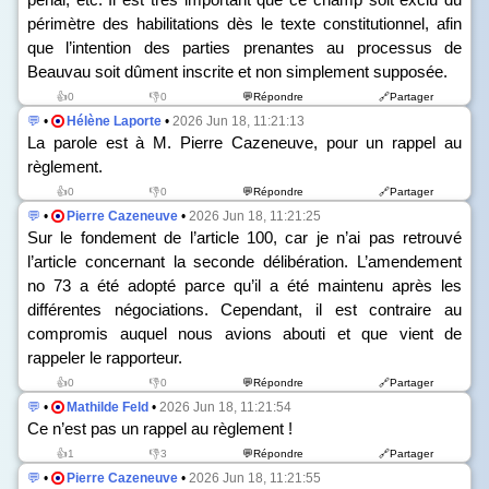
périmètre des habilitations dès le texte constitutionnel, afin
que l’intention des parties prenantes au processus de
Beauvau soit dûment inscrite et non simplement supposée.
👍0
👎0
💬Répondre
🔗Partager
💬
•
Hélène Laporte
•
2026 Jun 18, 11:21:13
La parole est à M. Pierre Cazeneuve, pour un rappel au
règlement.
👍0
👎0
💬Répondre
🔗Partager
💬
•
Pierre Cazeneuve
•
2026 Jun 18, 11:21:25
Sur le fondement de l’article 100, car je n’ai pas retrouvé
l’article concernant la seconde délibération. L’amendement
n
o
73 a été adopté parce qu’il a été maintenu après les
différentes négociations. Cependant, il est contraire au
compromis auquel nous avions abouti et que vient de
rappeler le rapporteur.
👍0
👎0
💬Répondre
🔗Partager
💬
•
Mathilde Feld
•
2026 Jun 18, 11:21:54
Ce n’est pas un rappel au règlement !
👍1
👎3
💬Répondre
🔗Partager
💬
•
Pierre Cazeneuve
•
2026 Jun 18, 11:21:55