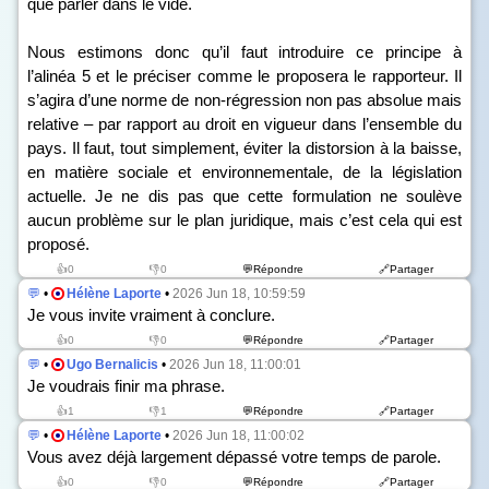
que parler dans le vide.
Nous estimons donc qu’il faut introduire ce principe à
l’alinéa 5 et le préciser comme le proposera le rapporteur. Il
s’agira d’une norme de non-régression non pas absolue mais
relative – par rapport au droit en vigueur dans l’ensemble du
pays. Il faut, tout simplement, éviter la distorsion à la baisse,
en matière sociale et environnementale, de la législation
actuelle. Je ne dis pas que cette formulation ne soulève
aucun problème sur le plan juridique, mais c’est cela qui est
proposé.
👍0
👎0
💬Répondre
🔗Partager
💬
•
Hélène Laporte
•
2026 Jun 18, 10:59:59
Je vous invite vraiment à conclure.
👍0
👎0
💬Répondre
🔗Partager
💬
•
Ugo Bernalicis
•
2026 Jun 18, 11:00:01
Je voudrais finir ma phrase.
👍1
👎1
💬Répondre
🔗Partager
💬
•
Hélène Laporte
•
2026 Jun 18, 11:00:02
Vous avez déjà largement dépassé votre temps de parole.
👍0
👎0
💬Répondre
🔗Partager