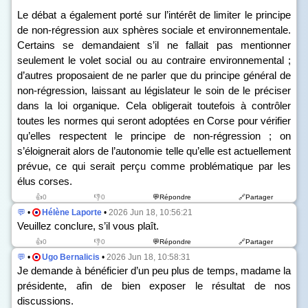
Le débat a également porté sur l’intérêt de limiter le principe
de non-régression aux sphères sociale et environnementale.
Certains se demandaient s’il ne fallait pas mentionner
seulement le volet social ou au contraire environnemental ;
d’autres proposaient de ne parler que du principe général de
non-régression, laissant au législateur le soin de le préciser
dans la loi organique. Cela obligerait toutefois à contrôler
toutes les normes qui seront adoptées en Corse pour vérifier
qu’elles respectent le principe de non-régression ; on
s’éloignerait alors de l’autonomie telle qu’elle est actuellement
prévue, ce qui serait perçu comme problématique par les
élus corses.
👍0
👎0
💬Répondre
🔗Partager
💬
•
Hélène Laporte
•
2026 Jun 18, 10:56:21
Veuillez conclure, s’il vous plaît.
👍0
👎0
💬Répondre
🔗Partager
💬
•
Ugo Bernalicis
•
2026 Jun 18, 10:58:31
Je demande à bénéficier d’un peu plus de temps, madame la
présidente, afin de bien exposer le résultat de nos
discussions.