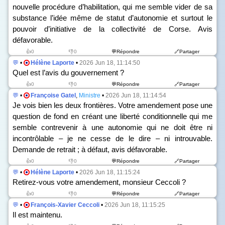
nouvelle procédure d’habilitation, qui me semble vider de sa
substance l’idée même de statut d’autonomie et surtout le
pouvoir d’initiative de la collectivité de Corse. Avis
défavorable.
👍0
👎0
💬Répondre
🔗Partager
💬
•
Hélène Laporte
•
2026 Jun 18, 11:14:50
Quel est l’avis du gouvernement ?
👍0
👎0
💬Répondre
🔗Partager
💬
•
Françoise Gatel
,
Ministre
•
2026 Jun 18, 11:14:54
Je vois bien les deux frontières. Votre amendement pose une
question de fond en créant une liberté conditionnelle qui me
semble contrevenir à une autonomie qui ne doit être ni
incontrôlable – je ne cesse de le dire – ni introuvable.
Demande de retrait ; à défaut, avis défavorable.
👍0
👎0
💬Répondre
🔗Partager
💬
•
Hélène Laporte
•
2026 Jun 18, 11:15:24
Retirez-vous votre amendement, monsieur Ceccoli ?
👍0
👎0
💬Répondre
🔗Partager
💬
•
François-Xavier Ceccoli
•
2026 Jun 18, 11:15:25
Il est maintenu.