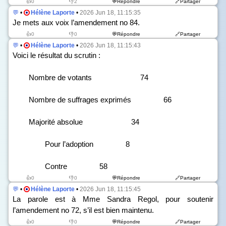
👍0
👎2
💬Répondre
🔗Partager
💬
•
Hélène Laporte
•
2026 Jun 18, 11:15:35
Je mets aux voix l’amendement n
o
84.
👍0
👎0
💬Répondre
🔗Partager
💬
•
Hélène Laporte
•
2026 Jun 18, 11:15:43
Voici le résultat du scrutin :
Nombre de votants 74
Nombre de suffrages exprimés 66
Majorité absolue 34
Pour l’adoption 8
Contre 58
👍0
👎0
💬Répondre
🔗Partager
💬
•
Hélène Laporte
•
2026 Jun 18, 11:15:45
La parole est à Mme Sandra Regol, pour soutenir
l’amendement n
o
72, s’il est bien maintenu.
👍0
👎0
💬Répondre
🔗Partager