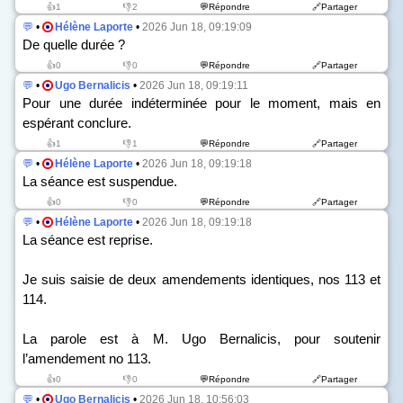
👍1
👎2
💬Répondre
🔗Partager
💬
•
Hélène Laporte
•
2026 Jun 18, 09:19:09
De quelle durée ?
👍0
👎0
💬Répondre
🔗Partager
💬
•
Ugo Bernalicis
•
2026 Jun 18, 09:19:11
Pour une durée indéterminée pour le moment, mais en
espérant conclure.
👍1
👎1
💬Répondre
🔗Partager
💬
•
Hélène Laporte
•
2026 Jun 18, 09:19:18
La séance est suspendue.
👍0
👎0
💬Répondre
🔗Partager
💬
•
Hélène Laporte
•
2026 Jun 18, 09:19:18
La séance est reprise.
Je suis saisie de deux amendements identiques, n
os
113 et
114.
La parole est à M. Ugo Bernalicis, pour soutenir
l’amendement n
o
113.
👍0
👎0
💬Répondre
🔗Partager
💬
•
Ugo Bernalicis
•
2026 Jun 18, 10:56:03