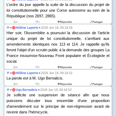
L’ordre du jour appelle la suite de la discussion du projet de
loi constitutionnelle pour une Corse autonome au sein de la
République (n
os
2697, 2865).
👍0
👎0
💬Répondre
🔗Partager
💬
•
Hélène Laporte
•
2026 Jun 18, 09:18:28
Hier soir, l’Assemblée a poursuivi la discussion de l’article
unique du projet de loi constitutionnelle, s’arrêtant aux
amendements identiques n
os
113 et 114. Je rappelle qu’ils
feront l’objet d’un scrutin public à la demande des groupes La
France insoumise-Nouveau Front populaire et Écologiste et
social.
👍0
👎0
💬Répondre
🔗Partager
💬
•
Hélène Laporte
•
2026 Jun 18, 09:18:32
La parole est à M. Ugo Bernalicis.
👍0
👎0
💬Répondre
🔗Partager
💬
•
Ugo Bernalicis
•
2026 Jun 18, 09:18:52
Je sollicite une suspension de séance afin que nous
puissions discuter tous ensemble d’une proposition
d’amendement sur le principe de non-régression avant de
revenir dans l’hémicycle.