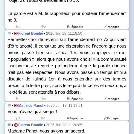
l’objet d’un sous-amendement n
o
99.
La parole est à M. le rapporteur, pour soutenir l’amendement
n
o
3.
👍0
👎0
💬Répondre
🔗Partager
💬
•
Florent Boudié
•
2026 Jun 18, 11:18:50
Permettez-moi de revenir sur l’amendement n
o
73 qui vient
d’être adopté. Il constitue une distorsion de l’accord que nous
avons passé hier sur l’alinéa 1
er
. Vous employez le mot
« population », alors que nous avons choisi « la communauté
insulaire ». Je regrette profondément que la parole donnée
n’ait pas été respectée. Nous avons passé un temps infini à
discuter de l’alinéa 1
er
, à nous entendre sur des termes
précis, à la lettre près, sous le regard de celles et ceux qui, à
l’extérieur, sont attentifs à nos débats.
👍0
👎0
💬Répondre
🔗Partager
💬
•
Mathilde Panot
•
2026 Jun 18, 11:18:51
Vous n’aviez qu’à siéger !
👍1
👎1
💬Répondre
🔗Partager
💬
•
Florent Boudié
•
2026 Jun 18, 11:20:05
Madame Panot, nous avions un accord.