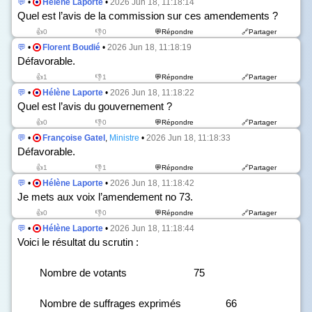
💬
•
Hélène Laporte
•
2026 Jun 18, 11:18:14
Quel est l’avis de la commission sur ces amendements ?
👍0
👎0
💬Répondre
🔗Partager
💬
•
Florent Boudié
•
2026 Jun 18, 11:18:19
Défavorable.
👍1
👎1
💬Répondre
🔗Partager
💬
•
Hélène Laporte
•
2026 Jun 18, 11:18:22
Quel est l’avis du gouvernement ?
👍0
👎0
💬Répondre
🔗Partager
💬
•
Françoise Gatel
,
Ministre
•
2026 Jun 18, 11:18:33
Défavorable.
👍1
👎1
💬Répondre
🔗Partager
💬
•
Hélène Laporte
•
2026 Jun 18, 11:18:42
Je mets aux voix l’amendement n
o
73.
👍0
👎0
💬Répondre
🔗Partager
💬
•
Hélène Laporte
•
2026 Jun 18, 11:18:44
Voici le résultat du scrutin :
Nombre de votants 75
Nombre de suffrages exprimés 66