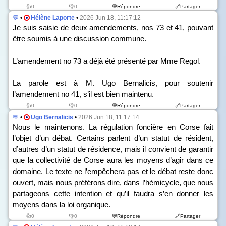
👍0
👎0
💬Répondre
🔗Partager
💬
•
Hélène Laporte
•
2026 Jun 18, 11:17:12
Je suis saisie de deux amendements, n
os
73 et 41, pouvant
être soumis à une discussion commune.
L’amendement n
o
73 a déjà été présenté par Mme Regol.
La parole est à M. Ugo Bernalicis, pour soutenir
l’amendement n
o
41, s’il est bien maintenu.
👍0
👎0
💬Répondre
🔗Partager
💬
•
Ugo Bernalicis
•
2026 Jun 18, 11:17:14
Nous le maintenons. La régulation foncière en Corse fait
l’objet d’un débat. Certains parlent d’un statut de résident,
d’autres d’un statut de résidence, mais il convient de garantir
que la collectivité de Corse aura les moyens d’agir dans ce
domaine. Le texte ne l’empêchera pas et le débat reste donc
ouvert, mais nous préférons dire, dans l’hémicycle, que nous
partageons cette intention et qu’il faudra s’en donner les
moyens dans la loi organique.
👍0
👎0
💬Répondre
🔗Partager