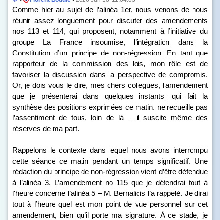
💬
•
Florent Boudié
•
2026 Jun 18, 11:04:03
Comme hier au sujet de l’alinéa 1
er
, nous venons de nous
réunir assez longuement pour discuter des amendements
n
os
113 et 114, qui proposent, notamment à l’initiative du
groupe La France insoumise, l’intégration dans la
Constitution d’un principe de non-régression. En tant que
rapporteur de la commission des lois, mon rôle est de
favoriser la discussion dans la perspective de compromis.
Or, je dois vous le dire, mes chers collègues, l’amendement
que je présenterai dans quelques instants, qui fait la
synthèse des positions exprimées ce matin, ne recueille pas
l’assentiment de tous, loin de là – il suscite même des
réserves de ma part.
Rappelons le contexte dans lequel nous avons interrompu
cette séance ce matin pendant un temps significatif. Une
rédaction du principe de non-régression vient d’être défendue
à l’alinéa 3. L’amendement n
o
115 que je défendrai tout à
l’heure concerne l’alinéa 5 – M. Bernalicis l’a rappelé. Je dirai
tout à l’heure quel est mon point de vue personnel sur cet
amendement, bien qu’il porte ma signature. À ce stade, je