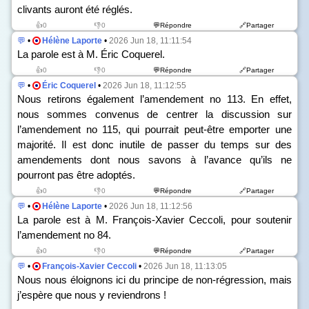
clivants auront été réglés.
👍0
👎0
💬Répondre
🔗Partager
💬
•
Hélène Laporte
•
2026 Jun 18, 11:11:54
La parole est à M. Éric Coquerel.
👍0
👎0
💬Répondre
🔗Partager
💬
•
Éric Coquerel
•
2026 Jun 18, 11:12:55
Nous retirons également l’amendement n
o
113. En effet,
nous sommes convenus de centrer la discussion sur
l’amendement n
o
115, qui pourrait peut-être emporter une
majorité. Il est donc inutile de passer du temps sur des
amendements dont nous savons à l’avance qu’ils ne
pourront pas être adoptés.
👍0
👎0
💬Répondre
🔗Partager
💬
•
Hélène Laporte
•
2026 Jun 18, 11:12:56
La parole est à M. François-Xavier Ceccoli, pour soutenir
l’amendement n
o
84.
👍0
👎0
💬Répondre
🔗Partager
💬
•
François-Xavier Ceccoli
•
2026 Jun 18, 11:13:05
Nous nous éloignons ici du principe de non-régression, mais
j’espère que nous y reviendrons !