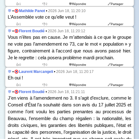
👍1
👎2
💬Répondre
🔗Partager
💬
•
Mathilde Panot
•
2026 Jun 18, 11:20:10
L’Assemblée vote ce qu’elle veut !
👍1
👎0
💬Répondre
🔗Partager
💬
•
Florent Boudié
•
2026 Jun 18, 11:20:12
Vous n’êtes pas en cause. Je m’attendais à ce que le groupe
ne vote pas l’amendement n
o
73, car le mot « population » y
figure, contrairement à l’accord que nous avons passé hier.
Je le regrette : cela posera problème mardi prochain.
👍0
👎0
💬Répondre
🔗Partager
💬
•
Laurent Marcangeli
•
2026 Jun 18, 11:20:17
Eh oui !
👍1
👎0
💬Répondre
🔗Partager
💬
•
Florent Boudié
•
2026 Jun 18, 11:21:11
J’en viens à l’amendement n
o
3. Il s’agit d’exclure, comme le
Conseil d’État l’a souhaité dans son avis du 17 juillet 2025 et
comme l’ont voulu les parties prenantes au processus de
Beauvau, l’ensemble du champ régalien : la nationalité, les
droits civiques, les garanties des libertés publiques, l’état et
la capacité des personnes, l’organisation de la justice, le droit
pénal, etc. Il est très important que ce champ soit exclu du