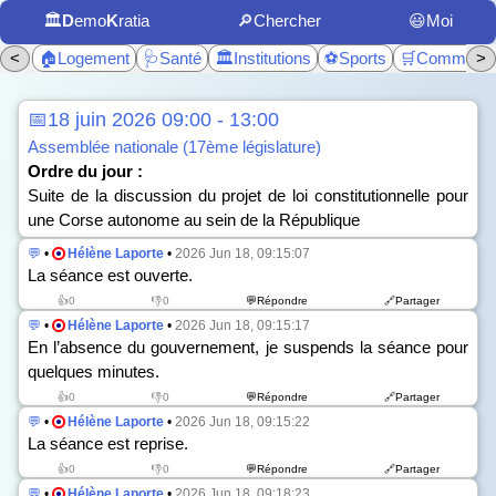
🏛️
D
emo
K
ratia
🔎Chercher
😃Moi
<
🏠Logement
🩺Santé
🏛️Institutions
⚽Sports
🛒Commerc
>
📅18 juin 2026 09:00 - 13:00
Assemblée nationale (17ème législature)
Ordre du jour :
Suite de la discussion du projet de loi constitutionnelle pour
une Corse autonome au sein de la République
💬
•
Hélène Laporte
•
2026 Jun 18, 09:15:07
La séance est ouverte.
👍0
👎0
💬Répondre
🔗Partager
💬
•
Hélène Laporte
•
2026 Jun 18, 09:15:17
En l’absence du gouvernement, je suspends la séance pour
quelques minutes.
👍0
👎0
💬Répondre
🔗Partager
💬
•
Hélène Laporte
•
2026 Jun 18, 09:15:22
La séance est reprise.
👍0
👎0
💬Répondre
🔗Partager
💬
•
Hélène Laporte
•
2026 Jun 18, 09:18:23