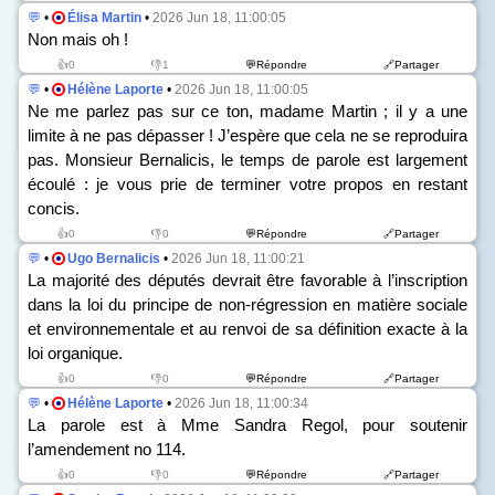
💬
•
Élisa Martin
•
2026 Jun 18, 11:00:05
Non mais oh !
👍0
👎1
💬Répondre
🔗Partager
💬
•
Hélène Laporte
•
2026 Jun 18, 11:00:05
Ne me parlez pas sur ce ton, madame Martin ; il y a une
limite à ne pas dépasser ! J’espère que cela ne se reproduira
pas. Monsieur Bernalicis, le temps de parole est largement
écoulé : je vous prie de terminer votre propos en restant
concis.
👍0
👎0
💬Répondre
🔗Partager
💬
•
Ugo Bernalicis
•
2026 Jun 18, 11:00:21
La majorité des députés devrait être favorable à l’inscription
dans la loi du principe de non-régression en matière sociale
et environnementale et au renvoi de sa définition exacte à la
loi organique.
👍0
👎0
💬Répondre
🔗Partager
💬
•
Hélène Laporte
•
2026 Jun 18, 11:00:34
La parole est à Mme Sandra Regol, pour soutenir
l’amendement n
o
114.
👍0
👎0
💬Répondre
🔗Partager