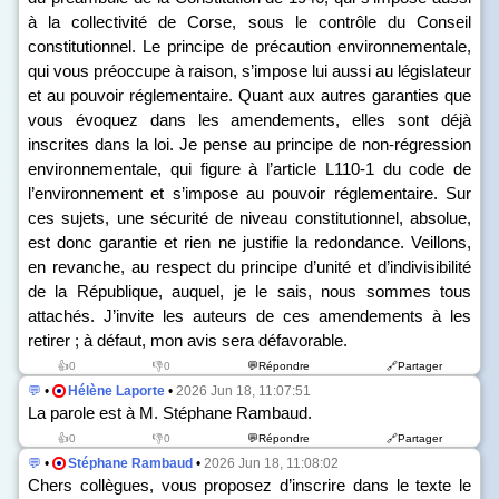
à la collectivité de Corse, sous le contrôle du Conseil
constitutionnel. Le principe de précaution environnementale,
qui vous préoccupe à raison, s’impose lui aussi au législateur
et au pouvoir réglementaire. Quant aux autres garanties que
vous évoquez dans les amendements, elles sont déjà
inscrites dans la loi. Je pense au principe de non-régression
environnementale, qui figure à l’article L110-1 du code de
l’environnement et s’impose au pouvoir réglementaire. Sur
ces sujets, une sécurité de niveau constitutionnel, absolue,
est donc garantie et rien ne justifie la redondance. Veillons,
en revanche, au respect du principe d’unité et d’indivisibilité
de la République, auquel, je le sais, nous sommes tous
attachés. J’invite les auteurs de ces amendements à les
retirer ; à défaut, mon avis sera défavorable.
👍0
👎0
💬Répondre
🔗Partager
💬
•
Hélène Laporte
•
2026 Jun 18, 11:07:51
La parole est à M. Stéphane Rambaud.
👍0
👎0
💬Répondre
🔗Partager
💬
•
Stéphane Rambaud
•
2026 Jun 18, 11:08:02
Chers collègues, vous proposez d’inscrire dans le texte le