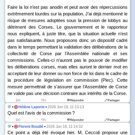
Faire la loi n’est pas anodin et peut avoir des répercussions
extrêmement lourdes sur la population. J’ai déjà mentionné le
risque de mesures adoptées sous la pression de lobbys au
détriment des Corses. Le gouvernement et le rapporteur
nous expliquent, à juste titre, que la situation actuelle n’est
pas satisfaisante. Nous proposons donc un dispositif cadré
dans le temps permettant la validation des délibérations de la
collectivité de Corse par l’Assemblée nationale et ses
commissions. Celles-ci n’auront pas le pouvoir de modifier
les délibérations corses, mais elles auront le dernier mot en
acceptant de leur donner ou non force de loi dans le cadre de
la procédure de législation en commission (Plec). Cette
mesure permettrait de s’assurer que l’Assemblée de Corse
ne valide pas une décision contraire aux intérêts de la Corse.
👍0
👎0
💬Répondre
🔗Partager
💬
•
Hélène Laporte
•
2026 Jun 18, 11:13:13
Quel est l’avis de la commission ?
👍0
👎0
💬Répondre
🔗Partager
💬
•
Florent Boudié
•
2026 Jun 18, 11:14:32
Ce point a déjà été évoqué hier. M. Ceccoli propose une