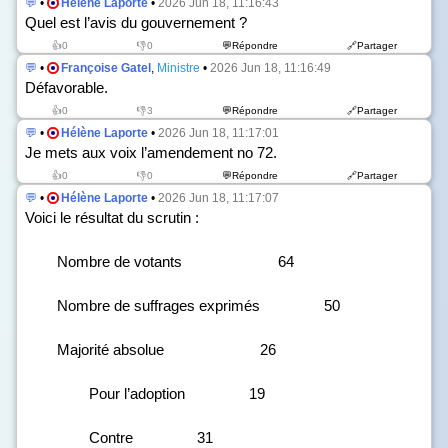
💬
•
Hélène Laporte
•
2026 Jun 18, 11:16:43
Quel est l’avis du gouvernement ?
👍0
👎0
💬Répondre
🔗Partager
💬
•
Françoise Gatel
,
Ministre
•
2026 Jun 18, 11:16:49
Défavorable.
👍0
👎3
💬Répondre
🔗Partager
💬
•
Hélène Laporte
•
2026 Jun 18, 11:17:01
Je mets aux voix l’amendement n
o
72.
👍0
👎0
💬Répondre
🔗Partager
💬
•
Hélène Laporte
•
2026 Jun 18, 11:17:07
Voici le résultat du scrutin :
Nombre de votants 64
Nombre de suffrages exprimés 50
Majorité absolue 26
Pour l’adoption 19
Contre 31