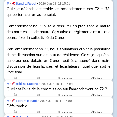
💬
•
Sandra Regol
•
2026 Jun 18, 11:15:51
Oui : je défends ensemble les amendements n
os
72 et 73,
qui portent sur un autre sujet.
L’amendement n
o
72 vise à rassurer en précisant la nature
des normes – « de nature législative et réglementaire » – que
pourra fixer la collectivité de Corse.
Par l’amendement n
o
73, nous souhaitons ouvrir la possibilité
d’une discussion sur le statut de résidence. Ce sujet, qui était
au cœur des débats en Corse, doit être abordé dans notre
discussion de législatrices et législateurs, quel que soit le
vote final.
👍0
👎0
💬Répondre
🔗Partager
💬
•
Hélène Laporte
•
2026 Jun 18, 11:15:54
Quel est l’avis de la commission sur l’amendement n
o
72 ?
👍0
👎0
💬Répondre
🔗Partager
💬
•
Florent Boudié
•
2026 Jun 18, 11:16:00
Défavorable.
👍2
👎0
💬Répondre
🔗Partager