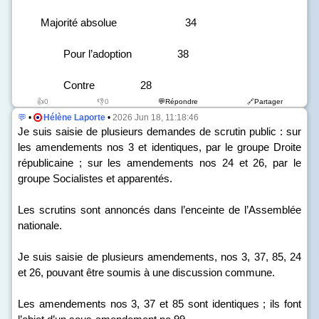
Majorité absolue 34
Pour l’adoption 38
Contre 28
👍0
👎0
💬Répondre
🔗Partager
💬
•
Hélène Laporte
•
2026 Jun 18, 11:18:46
Je suis saisie de plusieurs demandes de scrutin public : sur
les amendements n
os
3 et identiques, par le groupe Droite
républicaine ; sur les amendements n
os
24 et 26, par le
groupe Socialistes et apparentés.
Les scrutins sont annoncés dans l’enceinte de l’Assemblée
nationale.
Je suis saisie de plusieurs amendements, n
os
3, 37, 85, 24
et 26, pouvant être soumis à une discussion commune.
Les amendements n
os
3, 37 et 85 sont identiques ; ils font