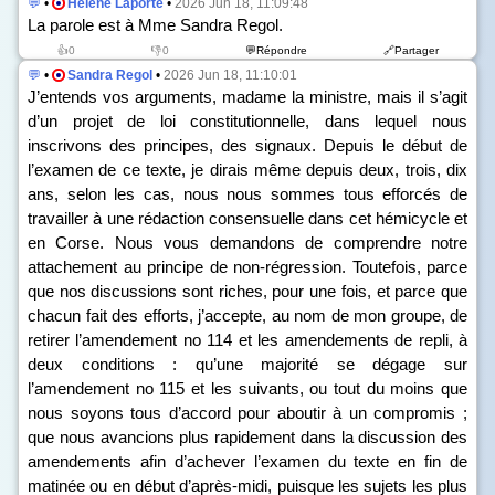
💬
•
Hélène Laporte
•
2026 Jun 18, 11:09:48
La parole est à Mme Sandra Regol.
👍0
👎0
💬Répondre
🔗Partager
💬
•
Sandra Regol
•
2026 Jun 18, 11:10:01
J’entends vos arguments, madame la ministre, mais il s’agit
d’un projet de loi constitutionnelle, dans lequel nous
inscrivons des principes, des signaux. Depuis le début de
l’examen de ce texte, je dirais même depuis deux, trois, dix
ans, selon les cas, nous nous sommes tous efforcés de
travailler à une rédaction consensuelle dans cet hémicycle et
en Corse. Nous vous demandons de comprendre notre
attachement au principe de non-régression. Toutefois, parce
que nos discussions sont riches, pour une fois, et parce que
chacun fait des efforts, j’accepte, au nom de mon groupe, de
retirer l’amendement n
o
114 et les amendements de repli, à
deux conditions : qu’une majorité se dégage sur
l’amendement n
o
115 et les suivants, ou tout du moins que
nous soyons tous d’accord pour aboutir à un compromis ;
que nous avancions plus rapidement dans la discussion des
amendements afin d’achever l’examen du texte en fin de
matinée ou en début d’après-midi, puisque les sujets les plus