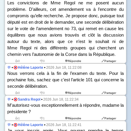
Les convictions de Mme Regol ne me posent aucun
problème. D’ailleurs, cet amendement va à l’encontre du
compromis qu’elle recherche. Je propose donc, puisque tout
député est en droit de le demander, une seconde délibération
sur le vote de l’amendement n
o
73, qui remet en cause les
équilibres que nous avions trouvés et clôt la discussion
autour du texte, alors que ce n’est le souhait ni de
Mme Regol ni des différents groupes qui cherchent un
chemin vers l’autonomie de la Corse dans la République.
👍0
👎0
💬Répondre
🔗Partager
💬
•
Hélène Laporte
•
2026 Jun 18, 11:22:08
Nous verrons cela à la fin de l’examen du texte. Pour la
prochaine fois, sachez que c’est l’article 101 qui concerne la
seconde délibération.
👍0
👎0
💬Répondre
🔗Partager
💬
•
Sandra Regol
•
2026 Jun 18, 11:22:34
M’autorisez-vous exceptionnellement à répondre, madame la
présidente ?
👍1
👎1
💬Répondre
🔗Partager
💬
•
Hélène Laporte
•
2026 Jun 18, 11:22:41
Je vous inscris après. Vous pourrez prendre le temps