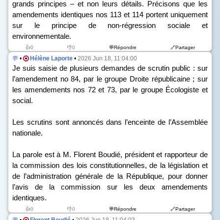
grands principes – et non leurs détails. Précisons que les
amendements identiques n
os
113 et 114 portent uniquement
sur le principe de non-régression sociale et
environnementale.
👍0
👎0
💬Répondre
🔗Partager
💬
•
Hélène Laporte
•
2026 Jun 18, 11:04:00
Je suis saisie de plusieurs demandes de scrutin public : sur
l’amendement n
o
84, par le groupe Droite républicaine ; sur
les amendements n
os
72 et 73, par le groupe Écologiste et
social.
Les scrutins sont annoncés dans l’enceinte de l’Assemblée
nationale.
La parole est à M. Florent Boudié, président et rapporteur de
la commission des lois constitutionnelles, de la législation et
de l’administration générale de la République, pour donner
l’avis de la commission sur les deux amendements
identiques.
👍0
👎0
💬Répondre
🔗Partager