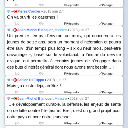
👍0
👎0
💬Répondre
🔗Partager
💬
•
Pierre Cordier
•
2018 juin 27
On va ouvrir les casernes !
👍0
👎0
💬Répondre
🔗Partager
💬
•
Jean-Michel Blanquer
,
Ministre
•
2018 juin 27
Un premier temps d’environ un mois, qui concernera les
jeunes de seize ans, sera un moment d’intégration et pourra
être suivi d’un temps plus long – six ou neuf mois, peut-être
davantage –, basé sur le volontariat, à l’instar du service
civique, qui permettra à certains jeunes de s’engager dans
des buts d’intérêt général dont nous avons tant besoin… :
👍0
👎0
💬Répondre
🔗Partager
💬
•
Fabien Di Filippo
•
2018 juin 27
Mais ça existe déjà, arrêtez !
👍0
👎0
💬Répondre
🔗Partager
💬
•
Jean-Michel Blanquer
,
Ministre
•
2018 juin 27
…le développement durable, la défense, les enjeux de santé
ou de lutte contre l’illettrisme. Bref, c’est un grand projet pour
notre pays et pour notre jeunesse.
👍0
👎0
💬Répondre
🔗Partager