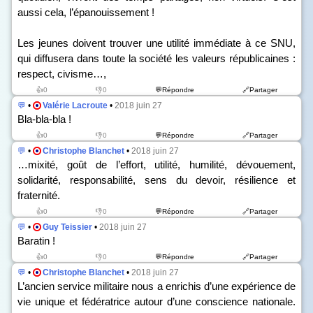
aussi cela, l’épanouissement !
Les jeunes doivent trouver une utilité immédiate à ce SNU,
qui diffusera dans toute la société les valeurs républicaines :
respect, civisme…,
👍0
👎0
💬Répondre
🔗Partager
💬
•
Valérie Lacroute
•
2018 juin 27
Bla-bla-bla !
👍0
👎0
💬Répondre
🔗Partager
💬
•
Christophe Blanchet
•
2018 juin 27
…mixité, goût de l’effort, utilité, humilité, dévouement,
solidarité, responsabilité, sens du devoir, résilience et
fraternité.
👍0
👎0
💬Répondre
🔗Partager
💬
•
Guy Teissier
•
2018 juin 27
Baratin !
👍0
👎0
💬Répondre
🔗Partager
💬
•
Christophe Blanchet
•
2018 juin 27
L’ancien service militaire nous a enrichis d’une expérience de
vie unique et fédératrice autour d’une conscience nationale.