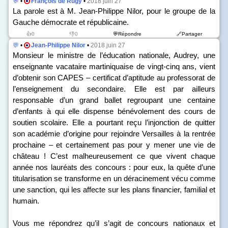
💬
•
François de Rugy
•
2018 juin 27
La parole est à M. Jean-Philippe Nilor, pour le groupe de la
Gauche démocrate et républicaine.
👍0
👎0
💬Répondre
🔗Partager
💬
•
Jean-Philippe Nilor
•
2018 juin 27
Monsieur le ministre de l’éducation nationale, Audrey, une
enseignante vacataire martiniquaise de vingt-cinq ans, vient
d’obtenir son CAPES – certificat d’aptitude au professorat de
l’enseignement du secondaire. Elle est par ailleurs
responsable d’un grand ballet regroupant une centaine
d’enfants à qui elle dispense bénévolement des cours de
soutien scolaire. Elle a pourtant reçu l’injonction de quitter
son académie d’origine pour rejoindre Versailles à la rentrée
prochaine – et certainement pas pour y mener une vie de
château ! C’est malheureusement ce que vivent chaque
année nos lauréats des concours : pour eux, la quête d’une
titularisation se transforme en un déracinement vécu comme
une sanction, qui les affecte sur les plans financier, familial et
humain.
Vous me répondrez qu’il s’agit de concours nationaux et