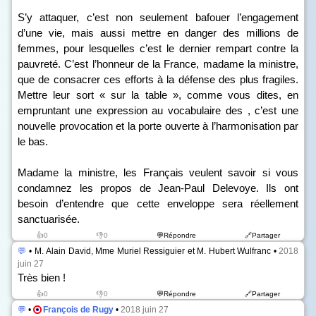
S’y attaquer, c’est non seulement bafouer l’engagement
d’une vie, mais aussi mettre en danger des millions de
femmes, pour lesquelles c’est le dernier rempart contre la
pauvreté. C’est l’honneur de la France, madame la ministre,
que de consacrer ces efforts à la défense des plus fragiles.
Mettre leur sort « sur la table », comme vous dites, en
empruntant une expression au vocabulaire des , c’est une
nouvelle provocation et la porte ouverte à l’harmonisation par
le bas.
Madame la ministre, les Français veulent savoir si vous
condamnez les propos de Jean-Paul Delevoye. Ils ont
besoin d’entendre que cette enveloppe sera réellement
sanctuarisée.
👍0
👎0
💬Répondre
🔗Partager
💬
• M. Alain David, Mme Muriel Ressiguier et M. Hubert Wulfranc •
2018
juin 27
Très bien !
👍0
👎0
💬Répondre
🔗Partager
💬
•
François de Rugy
•
2018 juin 27