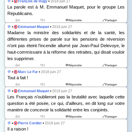
💬
•
François de Rugy
•
2018 juin 27
La parole est à M. Emmanuel Maquet, pour le groupe Les
Républicains.
👍0
👎0
💬Répondre
🔗Partager
💬
•
Emmanuel Maquet
•
2018 juin 27
Madame la ministre des solidarités et de la santé, les
différentes prises de parole sur les pensions de réversion
n’ont pas éteint l’incendie allumé par Jean-Paul Delevoye, le
haut-commissaire à la réforme des retraites, qui disait vouloir
les supprimer.
👍0
👎0
💬Répondre
🔗Partager
💬
•
Marc Le Fur
•
2018 juin 27
Tout à fait !
👍0
👎0
💬Répondre
🔗Partager
💬
•
Emmanuel Maquet
•
2018 juin 27
Les Français n’oublieront pas la brutalité avec laquelle cette
question a été posée, ce qui, d’ailleurs, en dit long sur votre
manière de concevoir la solidarité entre les conjoints.
👍0
👎0
💬Répondre
🔗Partager
💬
•
Pierre Cordier
•
2018 juin 27
Il a raison !