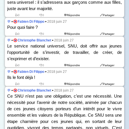
sera universel : il s’adressera aux garçons comme aux filles,
juste avant leur majorité.
👍0
👎0
💬Répondre
🔗Partager
💬
•
Fabien Di Filippo
•
2018 juin 27
Pour quoi faire ?
👍0
👎0
💬Répondre
🔗Partager
💬
•
Christophe Blanchet
•
2018 juin 27
Le service national universel, SNU, doit offrir aux jeunes
l’opportunité de s’investir, de travailler, de créer, de
s’exprimer et d’exister.
👍0
👎0
💬Répondre
🔗Partager
💬
•
Fabien Di Filippo
•
2018 juin 27
Ils le font déjà !
👍0
👎0
💬Répondre
🔗Partager
💬
•
Christophe Blanchet
•
2018 juin 27
Ce SNU n’est pas une obligation, c’est une nécessité. Une
nécessité pour l’avenir de notre société, animée par chacun
de ces jeunes citoyens porteurs d’un intérêt pour le vivre
ensemble et les valeurs de la République. Ce SNU sera une
étape charnière pour ces jeunes qui, en sortant de leur
quotidien, vivront des temps partagés, non virtuels. C’est