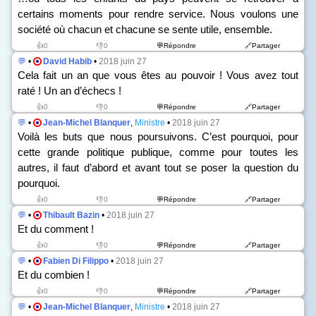
certains moments pour rendre service. Nous voulons une
société où chacun et chacune se sente utile, ensemble.
👍0
👎0
💬Répondre
🔗Partager
💬
•
David Habib
•
2018 juin 27
Cela fait un an que vous êtes au pouvoir ! Vous avez tout
raté ! Un an d’échecs !
👍0
👎0
💬Répondre
🔗Partager
💬
•
Jean-Michel Blanquer
,
Ministre
•
2018 juin 27
Voilà les buts que nous poursuivons. C’est pourquoi, pour
cette grande politique publique, comme pour toutes les
autres, il faut d’abord et avant tout se poser la question du
pourquoi.
👍0
👎0
💬Répondre
🔗Partager
💬
•
Thibault Bazin
•
2018 juin 27
Et du comment !
👍0
👎0
💬Répondre
🔗Partager
💬
•
Fabien Di Filippo
•
2018 juin 27
Et du combien !
👍0
👎0
💬Répondre
🔗Partager
💬
•
Jean-Michel Blanquer
,
Ministre
•
2018 juin 27