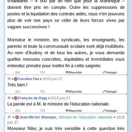
d’habitants – 4 500 par an rien que pour la Martinique –
doivent être pris en compte. Outre les suppressions de
postes et la liquidation des contrats aidés, nous n’en pouvons
plus de voir nos pays se vider de leurs forces vives par
vagues successives !
Monsieur le ministre, les syndicats, les enseignants, les
parents et toute la communauté scolaire sont déjà mobilisés.
Au nom d’Audrey et de tous les autres, je vous demande
quelles mesures concrètes, équitables et immédiates vous
entendez prendre pour mettre fin à cette saignée.
👍0
👎0
💬Répondre
🔗Partager
💬
•
Caroline Fiat
•
2018 juin 27
Très bien !
👍0
👎0
💬Répondre
🔗Partager
💬
•
François de Rugy
•
2018 juin 27
La parole est à M. le ministre de l’éducation nationale.
👍0
👎0
💬Répondre
🔗Partager
💬
•
Jean-Michel Blanquer
,
Ministre de l’éducation nationale
•
2018
juin 27
Monsieur Nilor, je suis très sensible à cette question très