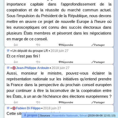
importance capitale dans l’approfondissement de la
coopération et de la réussite du marché commun actuel.
Sous l’impulsion du Président de la République, nous devons
mettre en œuvre ce projet de nouvelle Europe à l’heure où
les eurosceptiques ont connu des succès électoraux dans
plusieurs États membres et pèseront dans les négociations
en marge de ce conseil.
👍0
👎0
💬Répondre
🔗Partager
💬
• Un député du groupe LR •
2018 juin 27
Et ce n’est pas fini !
👍0
👎0
💬Répondre
🔗Partager
💬
•
Jean-Philippe Ardouin
•
2018 juin 27
Aussi, monsieur le ministre, pouvez-vous éclairer la
représentation nationale sur les initiatives qu’entend prendre
la France dans la perspective du prochain conseil européen
pour continuer à être la locomotive de la coopération entre
les États, à un an de l’échéance des élections européennes ?
👍0
👎0
💬Répondre
🔗Partager
💬
•
Fabien Di Filippo
•
2018 juin 27
Cette situation n’est pas claire !
À propos
|
Sources :
Assemblée Nationale
,
Sénat
(2026-08-08 12:01:13)