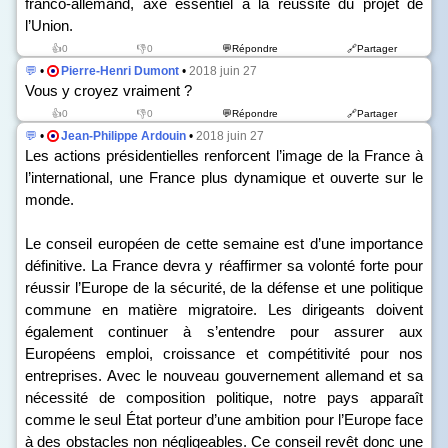
franco-allemand, axe essentiel à la réussite du projet de
l’Union.
👍0
👎0
💬Répondre
🔗Partager
💬
•
Pierre-Henri Dumont
•
2018 juin 27
Vous y croyez vraiment ?
👍0
👎0
💬Répondre
🔗Partager
💬
•
Jean-Philippe Ardouin
•
2018 juin 27
Les actions présidentielles renforcent l’image de la France à
l’international, une France plus dynamique et ouverte sur le
monde.
Le conseil européen de cette semaine est d’une importance
définitive. La France devra y réaffirmer sa volonté forte pour
réussir l’Europe de la sécurité, de la défense et une politique
commune en matière migratoire. Les dirigeants doivent
également continuer à s’entendre pour assurer aux
Européens emploi, croissance et compétitivité pour nos
entreprises. Avec le nouveau gouvernement allemand et sa
nécessité de composition politique, notre pays apparaît
comme le seul État porteur d’une ambition pour l’Europe face
à des obstacles non négligeables. Ce conseil revêt donc une