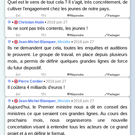
Quel est le sens de tout cela ? Il s’agit, très concrètement, de
cultiver l’engagement chez les jeunes de notre pays.
👍0
👎0
💬Répondre
🔗Partager
💬
•
Christian Hutin
•
2018 juin 27
Ils ne sont pas très contents, les jeunes !
👍0
👎0
💬Répondre
🔗Partager
💬
•
Jean-Michel Blanquer
,
Ministre
•
2018 juin 27
Ils ne demandent que cela, toutes les enquêtes et auditions
le prouvent. Le groupe de travail, en place depuis plusieurs
mois, a permis de définir quelques grandes lignes de force
du futur dispositif.
👍0
👎0
💬Répondre
🔗Partager
💬
•
Pierre Cordier
•
2018 juin 27
Il coûtera 4 milliards d’euros !
👍0
👎0
💬Répondre
🔗Partager
💬
•
Jean-Michel Blanquer
,
Ministre
•
2018 juin 27
Aujourd’hui, le Premier ministre nous a dit en conseil des
ministres ce que seraient ces grandes lignes. Au cours des
prochains mois, nous organiserons une nouvelle
concertation visant à entendre tous les acteurs de ce grand
projet et à en définir le format.