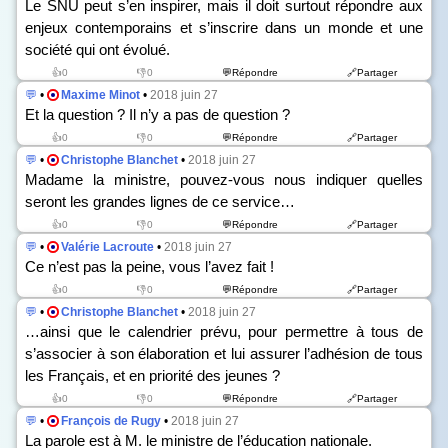
Le SNU peut s’en inspirer, mais il doit surtout répondre aux
enjeux contemporains et s’inscrire dans un monde et une
société qui ont évolué.
👍0
👎0
💬Répondre
🔗Partager
💬
•
Maxime Minot
•
2018 juin 27
Et la question ? Il n’y a pas de question ?
👍0
👎0
💬Répondre
🔗Partager
💬
•
Christophe Blanchet
•
2018 juin 27
Madame la ministre, pouvez-vous nous indiquer quelles
seront les grandes lignes de ce service…
👍0
👎0
💬Répondre
🔗Partager
💬
•
Valérie Lacroute
•
2018 juin 27
Ce n’est pas la peine, vous l’avez fait !
👍0
👎0
💬Répondre
🔗Partager
💬
•
Christophe Blanchet
•
2018 juin 27
…ainsi que le calendrier prévu, pour permettre à tous de
s’associer à son élaboration et lui assurer l’adhésion de tous
les Français, et en priorité des jeunes ?
👍0
👎0
💬Répondre
🔗Partager
💬
•
François de Rugy
•
2018 juin 27
La parole est à M. le ministre de l’éducation nationale.