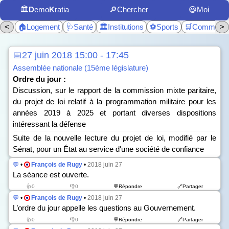
🏛️
D
emo
K
ratia
🔎Chercher
😃Moi
<
🏠Logement
🩺Santé
🏛️Institutions
⚽Sports
🛒Commerc
>
📅27 juin 2018 15:00 - 17:45
Assemblée nationale (15ème législature)
Ordre du jour :
Discussion, sur le rapport de la commission mixte paritaire,
du projet de loi relatif à la programmation militaire pour les
années 2019 à 2025 et portant diverses dispositions
intéressant la défense
Suite de la nouvelle lecture du projet de loi, modifié par le
Sénat, pour un État au service d'une société de confiance
💬
•
François de Rugy
•
2018 juin 27
La séance est ouverte.
👍0
👎0
💬Répondre
🔗Partager
💬
•
François de Rugy
•
2018 juin 27
L’ordre du jour appelle les questions au Gouvernement.
👍0
👎0
💬Répondre
🔗Partager