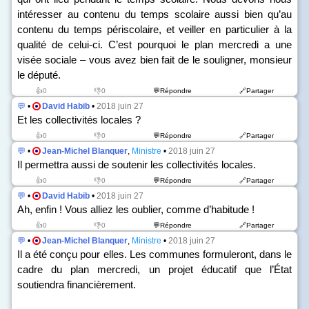
intéresser au contenu du temps scolaire aussi bien qu’au
contenu du temps périscolaire, et veiller en particulier à la
qualité de celui-ci. C’est pourquoi le plan mercredi a une
visée sociale – vous avez bien fait de le souligner, monsieur
le député.
👍0
👎0
💬Répondre
🔗Partager
💬
•
David Habib
•
2018 juin 27
Et les collectivités locales ?
👍0
👎0
💬Répondre
🔗Partager
💬
•
Jean-Michel Blanquer
,
Ministre
•
2018 juin 27
Il permettra aussi de soutenir les collectivités locales.
👍0
👎0
💬Répondre
🔗Partager
💬
•
David Habib
•
2018 juin 27
Ah, enfin ! Vous alliez les oublier, comme d’habitude !
👍0
👎0
💬Répondre
🔗Partager
💬
•
Jean-Michel Blanquer
,
Ministre
•
2018 juin 27
Il a été conçu pour elles. Les communes formuleront, dans le
cadre du plan mercredi, un projet éducatif que l’État
soutiendra financièrement.