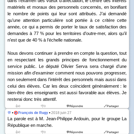
dans l’examen des vœux d’affectation, le centre des intérêts
matériels et moraux des personnels concernés, en bonifiant
le nombre de points qui leur sont attribués. J’ai demandé
qu’une attention particulière soit portée à ce critère cette
année, ce qui a permis de porter le taux de satisfaction des
demandes à 77 % pour les territoires d’outre-mer, alors qu’il
n’est que de 40 % à l’échelle nationale.
Nous devons continuer à prendre en compte la question, tout
en respectant les grands principes de fonctionnement du
service public. Le député Olivier Serva sera chargé d’une
mission afin d’examiner comment nous pouvons progresser,
non seulement dans l’intérêt des personnels mais aussi dans
celui des élèves. Car les deux coïncident généralement : le
bien-être des enseignants est aussi favorable aux élèves. Je
resterai donc très attentif.
👍0
👎0
💬Répondre
🔗Partager
💬
•
François de Rugy
•
2018 juin 27
La parole est à M. Jean-Philippe Ardouin, pour le groupe La
République en marche.
👍0
👎0
💬Répondre
🔗Partager