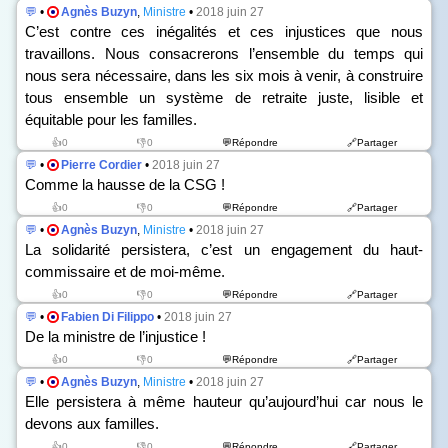
💬
•
Agnès Buzyn
,
Ministre
•
2018 juin 27
C’est contre ces inégalités et ces injustices que nous
travaillons. Nous consacrerons l’ensemble du temps qui
nous sera nécessaire, dans les six mois à venir, à construire
tous ensemble un système de retraite juste, lisible et
équitable pour les familles.
👍0
👎0
💬Répondre
🔗Partager
💬
•
Pierre Cordier
•
2018 juin 27
Comme la hausse de la CSG !
👍0
👎0
💬Répondre
🔗Partager
💬
•
Agnès Buzyn
,
Ministre
•
2018 juin 27
La solidarité persistera, c’est un engagement du haut-
commissaire et de moi-même.
👍0
👎0
💬Répondre
🔗Partager
💬
•
Fabien Di Filippo
•
2018 juin 27
De la ministre de l’injustice !
👍0
👎0
💬Répondre
🔗Partager
💬
•
Agnès Buzyn
,
Ministre
•
2018 juin 27
Elle persistera à même hauteur qu’aujourd’hui car nous le
devons aux familles.
👍0
👎0
💬Répondre
🔗Partager