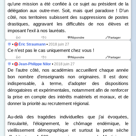
qu’une mission a été confiée à ce sujet au président de la
délégation aux outre-mer. Soit, mais quel paradoxe ! D’un
côté, nos territoires subissent des suppressions de postes
drastiques, aggravant les difficultés de nos élèves et
imposant l’exil à nos lauréats.
👍0
👎0
💬Répondre
🔗Partager
💬
•
Éric Straumann
•
2018 juin 27
Ce n’est pas le cas uniquement chez vous !
👍0
👎0
💬Répondre
🔗Partager
💬
•
Jean-Philippe Nilor
•
2018 juin 27
De l’autre côté, nos académies accueillent chaque année
bon nombre d’enseignants non originaires. Il est donc
indispensable, à terme, d’adopter des dispositions
dérogatoires et expérimentales, notamment afin de renforcer
la prise en compte des intérêts matériels et moraux, et de
donner la priorité au recrutement régional.
Au-delà des tragédies individuelles que j’ai évoquées,
l’insularité, l’éloignement, le chômage endémique, le
vieillissement démographique et surtout la perte sèche