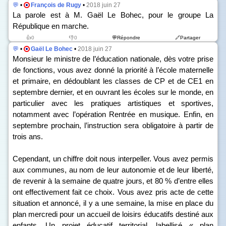
💬
•
François de Rugy
•
2018 juin 27
La parole est à M. Gaël Le Bohec, pour le groupe La
République en marche.
👍0
👎0
💬Répondre
🔗Partager
💬
•
Gaël Le Bohec
•
2018 juin 27
Monsieur le ministre de l’éducation nationale, dès votre prise
de fonctions, vous avez donné la priorité à l’école maternelle
et primaire, en dédoublant les classes de CP et de CE1 en
septembre dernier, et en ouvrant les écoles sur le monde, en
particulier avec les pratiques artistiques et sportives,
notamment avec l’opération Rentrée en musique. Enfin, en
septembre prochain, l’instruction sera obligatoire à partir de
trois ans.
Cependant, un chiffre doit nous interpeller. Vous avez permis
aux communes, au nom de leur autonomie et de leur liberté,
de revenir à la semaine de quatre jours, et 80 % d’entre elles
ont effectivement fait ce choix. Vous avez pris acte de cette
situation et annoncé, il y a une semaine, la mise en place du
plan mercredi pour un accueil de loisirs éducatifs destiné aux
enfants. Un projet éducatif territorial, labellisé « plan