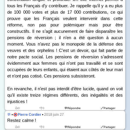
tous les Français d’y contribuer. Je rappelle qu’il y a eu plus
de 100 000 votes et plus de 17 000 contributions, ce qui
prouve que les Français veulent intervenir dans cette
réforme, non pas pour polémiquer mais pour être
constructifs. Il ne s’agit aucunement de faire disparaître les
pensions de réversion ; il n’en a été question à aucun
moment. Vous n’avez pas le monopole de la défense des
veuves et des orphelins ! C’est un devoir, qui fait partie de
notre pacte social. Les pensions de réversion s’adressent
évidemment aux femmes qui n’ont pas travaillé et se sont
occupées de leurs enfants, qui étaient aux côtés de leur mari
et n’ont pas cotisé. Ces pensions subsisteront.
En revanche, il n’est pas interdit d’être lucide, quand on voit
qu’il existe treize régimes différents, des inégalités et des
injustices !
👍0
👎0
💬Répondre
🔗Partager
💬
•
Pierre Cordier
•
2018 juin 27
Restez calme !
👍0
👎0
💬Répondre
🔗Partager