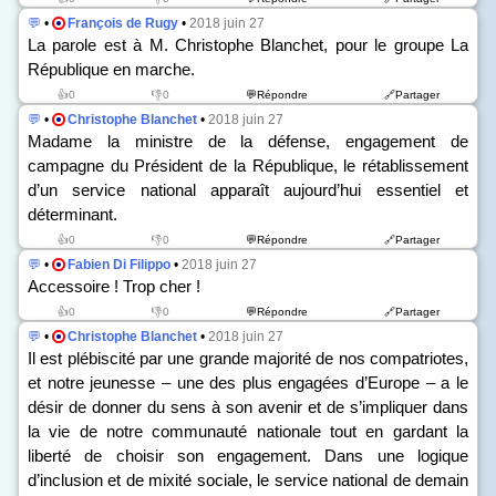
💬
•
François de Rugy
•
2018 juin 27
La parole est à M. Christophe Blanchet, pour le groupe La
République en marche.
👍0
👎0
💬Répondre
🔗Partager
💬
•
Christophe Blanchet
•
2018 juin 27
Madame la ministre de la défense, engagement de
campagne du Président de la République, le rétablissement
d’un service national apparaît aujourd’hui essentiel et
déterminant.
👍0
👎0
💬Répondre
🔗Partager
💬
•
Fabien Di Filippo
•
2018 juin 27
Accessoire ! Trop cher !
👍0
👎0
💬Répondre
🔗Partager
💬
•
Christophe Blanchet
•
2018 juin 27
Il est plébiscité par une grande majorité de nos compatriotes,
et notre jeunesse – une des plus engagées d’Europe – a le
désir de donner du sens à son avenir et de s’impliquer dans
la vie de notre communauté nationale tout en gardant la
liberté de choisir son engagement. Dans une logique
d’inclusion et de mixité sociale, le service national de demain