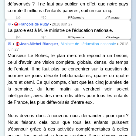
défavorisés ? Il ne faut pas oublier, en effet, que notre pays
compte 3 millions d’enfants pauvres, soit un sur cinq.
👍0
👎0
💬Répondre
🔗Partager
💬
•
François de Rugy
•
2018 juin 27
La parole est à M. le ministre de l’éducation nationale.
👍0
👎0
💬Répondre
🔗Partager
💬
•
Jean-Michel Blanquer
,
Ministre de l’éducation nationale
•
2018
juin 27
Monsieur Le Bohec, le plan mercredi répond à un besoin,
celui d’avoir une vision complète, globale, dense, du temps
de l’enfant. Il ne faut plus se concentrer sur la question du
nombre de jours d’école hebdomadaires, quatre ou quatre
jours et demi. Ce qui compte, c’est que les cinq journées de
la semaine, du lundi matin au vendredi soir, soient
intelligentes, avec des mercredis utiles pour tous les enfants
de France, les plus défavorisés d’entre eux.
Nous devons donc à nouveau nous demander : pour quoi ?
Nous faisons cela pour que tous les enfants puissent
s’épanouir grâce à des activités complémentaires à celles
qui ont lieu pendant le temps scolaire. Nous devons nous