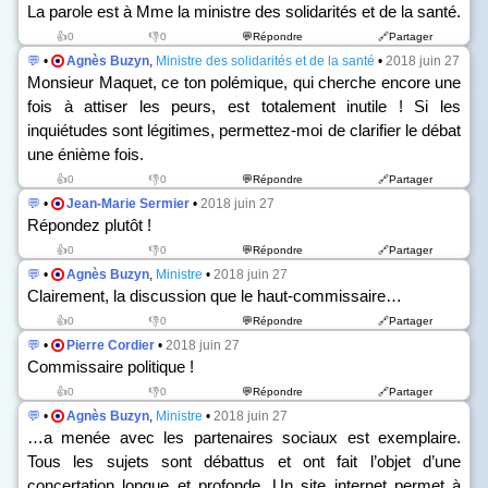
La parole est à Mme la ministre des solidarités et de la santé.
👍0
👎0
💬Répondre
🔗Partager
💬
•
Agnès Buzyn
,
Ministre des solidarités et de la santé
•
2018 juin 27
Monsieur Maquet, ce ton polémique, qui cherche encore une
fois à attiser les peurs, est totalement inutile ! Si les
inquiétudes sont légitimes, permettez-moi de clarifier le débat
une énième fois.
👍0
👎0
💬Répondre
🔗Partager
💬
•
Jean-Marie Sermier
•
2018 juin 27
Répondez plutôt !
👍0
👎0
💬Répondre
🔗Partager
💬
•
Agnès Buzyn
,
Ministre
•
2018 juin 27
Clairement, la discussion que le haut-commissaire…
👍0
👎0
💬Répondre
🔗Partager
💬
•
Pierre Cordier
•
2018 juin 27
Commissaire politique !
👍0
👎0
💬Répondre
🔗Partager
💬
•
Agnès Buzyn
,
Ministre
•
2018 juin 27
…a menée avec les partenaires sociaux est exemplaire.
Tous les sujets sont débattus et ont fait l’objet d’une
concertation longue et profonde. Un site internet permet à