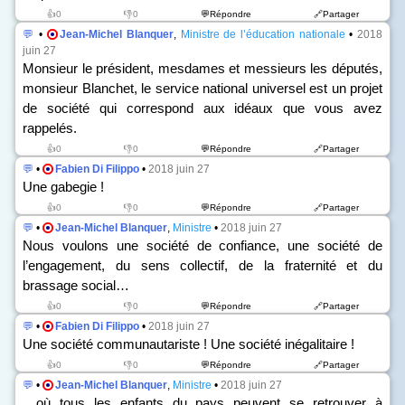
👍0
👎0
💬Répondre
🔗Partager
💬
•
Jean-Michel Blanquer
,
Ministre de l’éducation nationale
•
2018
juin 27
Monsieur le président, mesdames et messieurs les députés,
monsieur Blanchet, le service national universel est un projet
de société qui correspond aux idéaux que vous avez
rappelés.
👍0
👎0
💬Répondre
🔗Partager
💬
•
Fabien Di Filippo
•
2018 juin 27
Une gabegie !
👍0
👎0
💬Répondre
🔗Partager
💬
•
Jean-Michel Blanquer
,
Ministre
•
2018 juin 27
Nous voulons une société de confiance, une société de
l’engagement, du sens collectif, de la fraternité et du
brassage social…
👍0
👎0
💬Répondre
🔗Partager
💬
•
Fabien Di Filippo
•
2018 juin 27
Une société communautariste ! Une société inégalitaire !
👍0
👎0
💬Répondre
🔗Partager
💬
•
Jean-Michel Blanquer
,
Ministre
•
2018 juin 27
…où tous les enfants du pays peuvent se retrouver à