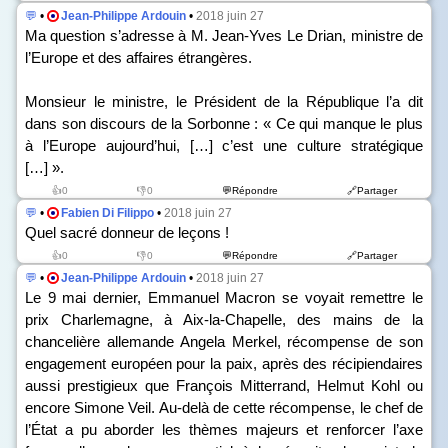
💬
•
Jean-Philippe Ardouin
•
2018 juin 27
Ma question s’adresse à M. Jean-Yves Le Drian, ministre de
l’Europe et des affaires étrangères.
Monsieur le ministre, le Président de la République l’a dit
dans son discours de la Sorbonne : « Ce qui manque le plus
à l’Europe aujourd’hui, […] c’est une culture stratégique
[…] ».
👍0
👎0
💬Répondre
🔗Partager
💬
•
Fabien Di Filippo
•
2018 juin 27
Quel sacré donneur de leçons !
👍0
👎0
💬Répondre
🔗Partager
💬
•
Jean-Philippe Ardouin
•
2018 juin 27
Le 9 mai dernier, Emmanuel Macron se voyait remettre le
prix Charlemagne, à Aix-la-Chapelle, des mains de la
chancelière allemande Angela Merkel, récompense de son
engagement européen pour la paix, après des récipiendaires
aussi prestigieux que François Mitterrand, Helmut Kohl ou
encore Simone Veil. Au-delà de cette récompense, le chef de
l’État a pu aborder les thèmes majeurs et renforcer l’axe