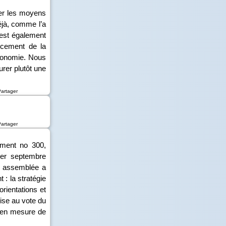
er les moyens
déjà, comme l’a
’est également
ncement de la
utonomie. Nous
urer plutôt une
Partager
Partager
ement n
o
300,
1
er
septembre
re assemblée a
 : la stratégie
orientations et
mise au vote du
s en mesure de