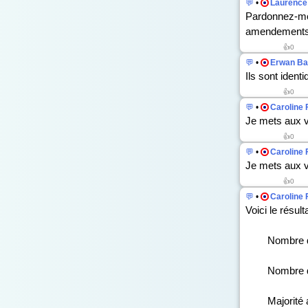
💬
•
Laurence 
Pardonnez-mo
amendements
👍0
💬
•
Erwan Ba
Ils sont identi
👍0
💬
•
Caroline 
Je mets aux 
👍0
💬
•
Caroline 
Je mets aux v
👍0
💬
•
Caroline 
Voici le résult
Nombre
Nombre d
Majori