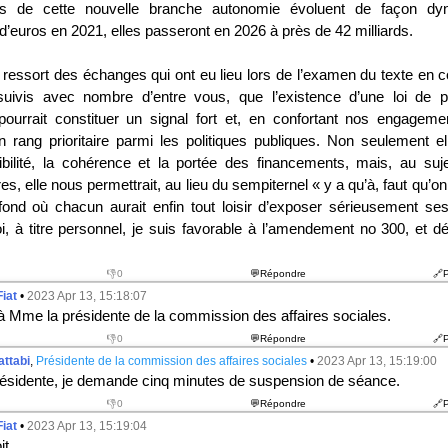
s de cette nouvelle branche autonomie évoluent de façon dy
 d’euros en 2021, elles passeront en 2026 à près de 42 milliards.
 ressort des échanges qui ont eu lieu lors de l’examen du texte en 
rsuivis avec nombre d’entre vous, que l’existence d’une loi de 
 pourrait constituer un signal fort et, en confortant nos engagem
n rang prioritaire parmi les politiques publiques. Non seulement ell
ibilité, la cohérence et la portée des financements, mais, au su
s, elle nous permettrait, au lieu du sempiternel « y a qu’à, faut qu’on
ond où chacun aurait enfin tout loisir d’exposer sérieusement ses
i, à titre personnel, je suis favorable à l’amendement n
o
300, et dé
👎0
💬Répondre
🔗
Fiat
•
2023 Apr 13, 15:18:07
 à Mme la présidente de la commission des affaires sociales.
👎0
💬Répondre
🔗
attabi
,
Présidente de la commission des affaires sociales
•
2023 Apr 13, 15:19:00
ésidente, je demande cinq minutes de suspension de séance.
👎0
💬Répondre
🔗
Fiat
•
2023 Apr 13, 15:19:04
it.