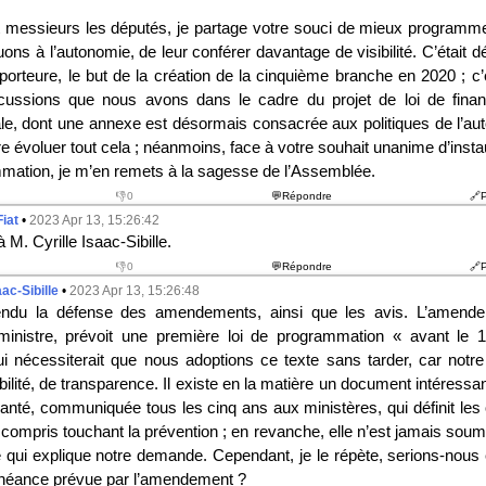
messieurs les députés, je partage votre souci de mieux programm
ons à l’autonomie, de leur conférer davantage de visibilité. C’était 
pporteure, le but de la création de la cinquième branche en 2020 ; c
scussions que nous avons dans le cadre du projet de loi de fina
ale, dont une annexe est désormais consacrée aux politiques de l’a
re évoluer tout cela ; néanmoins, face à votre souhait unanime d’insta
mmation, je m’en remets à la sagesse de l’Assemblée.
👎0
💬Répondre
🔗
Fiat
•
2023 Apr 13, 15:26:42
à M. Cyrille Isaac-Sibille.
👎0
💬Répondre
🔗
aac-Sibille
•
2023 Apr 13, 15:26:48
tendu la défense des amendements, ainsi que les avis. L’amend
ministre, prévoit une première loi de programmation « avant le 
i nécessiterait que nous adoptions ce texte sans tarder, car not
bilité, de transparence. Il existe en la matière un document intéressant
anté, communiquée tous les cinq ans aux ministères, qui définit les 
y compris touchant la prévention ; en revanche, elle n’est jamais sou
 qui explique notre demande. Cependant, je le répète, serions-nou
chéance prévue par l’amendement ?