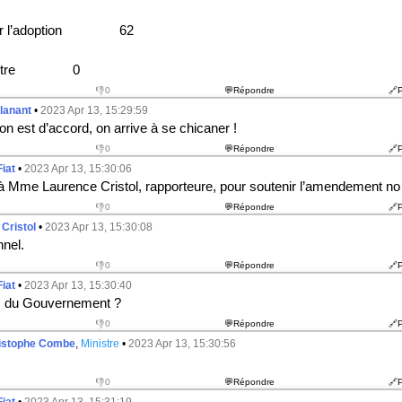
’adoption 62
re 0
👎0
💬Répondre
🔗
lanant
•
2023 Apr 13, 15:29:59
 est d’accord, on arrive à se chicaner !
👎0
💬Répondre
🔗
Fiat
•
2023 Apr 13, 15:30:06
 à Mme Laurence Cristol, rapporteure, pour soutenir l’amendement n
o
👎0
💬Répondre
🔗
Cristol
•
2023 Apr 13, 15:30:08
nnel.
👎0
💬Répondre
🔗
Fiat
•
2023 Apr 13, 15:30:40
is du Gouvernement ?
👎0
💬Répondre
🔗
istophe Combe
,
Ministre
•
2023 Apr 13, 15:30:56
👎0
💬Répondre
🔗