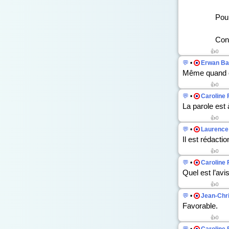
Pour l
Cont
👍0
💬
•
Erwan Ba
Même quand on
👍0
💬
•
Caroline 
La parole est
👍0
💬
•
Laurence 
Il est rédactio
👍0
💬
•
Caroline 
Quel est l’av
👍0
💬
•
Jean-Chr
Favorable.
👍0