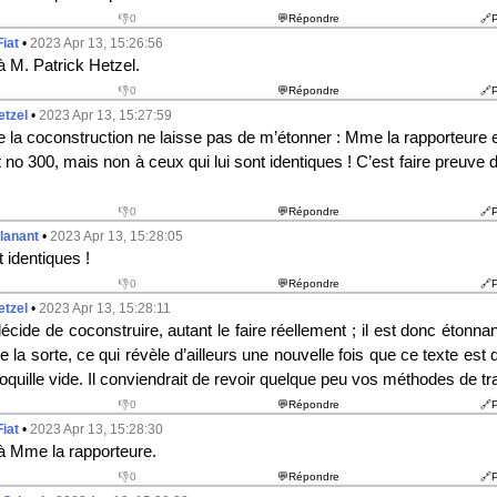
👎0
💬Répondre
🔗
Fiat
•
2023 Apr 13, 15:26:56
à M. Patrick Hetzel.
👎0
💬Répondre
🔗
etzel
•
2023 Apr 13, 15:27:59
e la coconstruction ne laisse pas de m’étonner : Mme la rapporteure 
 n
o
300, mais non à ceux qui lui sont identiques ! C’est faire preuve 
👎0
💬Répondre
🔗
lanant
•
2023 Apr 13, 15:28:05
t identiques !
👎0
💬Répondre
🔗
etzel
•
2023 Apr 13, 15:28:11
écide de coconstruire, autant le faire réellement ; il est donc étonnant
 la sorte, ce qui révèle d’ailleurs une nouvelle fois que ce texte est
uille vide. Il conviendrait de revoir quelque peu vos méthodes de tra
👎0
💬Répondre
🔗
Fiat
•
2023 Apr 13, 15:28:30
 à Mme la rapporteure.
👎0
💬Répondre
🔗