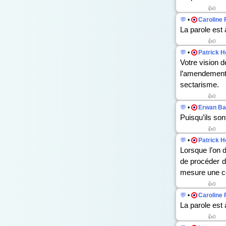
👍0
💬
•
Caroline 
La parole est 
👍0
💬
•
Patrick H
Votre vision d
l’amendement
sectarisme.
👍0
💬
•
Erwan Ba
Puisqu’ils son
👍0
💬
•
Patrick H
Lorsque l’on d
de procéder de
mesure une coq
👍0
💬
•
Caroline 
La parole est
👍0