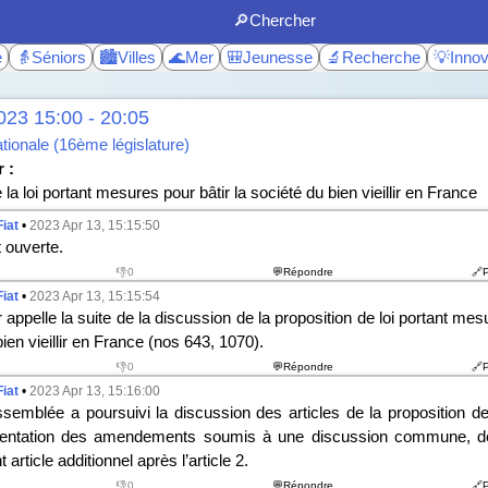
🔎Chercher
e
👵Séniors
🏙️Villes
🌊Mer
🎒Jeunesse
🔬Recherche
💡Innov
023 15:00 - 20:05
ionale (16ème législature)
 :
la loi portant mesures pour bâtir la société du bien vieillir en France
Fiat
•
2023 Apr 13, 15:15:50
 ouverte.
👎0
💬Répondre
🔗
Fiat
•
2023 Apr 13, 15:15:54
r appelle la suite de la discussion de la proposition de loi portant mes
ien vieillir en France (n
os
643, 1070).
👎0
💬Répondre
🔗
Fiat
•
2023 Apr 13, 15:16:00
semblée a poursuivi la discussion des articles de la proposition de 
sentation des amendements soumis à une discussion commune, dé
 article additionnel après l’article 2.
👎0
💬Répondre
🔗