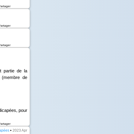
Partager
Partager
Partager
 partie de la
és (membre de
ndicapées, pour
Partager
capées
•
2023 Apr