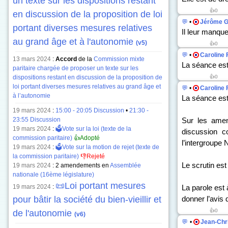
un texte sur les dispositions restant
👍0
en discussion de la proposition de loi
💬
•
Jérôme G
portant diverses mesures relatives
Il leur manqu
au grand âge et à l'autonomie
(v5)
👍0
💬
•
Caroline 
13 mars 2024
:
Accord
de la
Commission mixte
La séance es
paritaire chargée de proposer un texte sur les
dispositions restant en discussion de la proposition de
👍0
loi portant diverses mesures relatives au grand âge et
💬
•
Caroline 
à l’autonomie
La séance est
19 mars 2024
:
15:00 - 20:05 Discussion
•
21:30 -
23:55 Discussion
Sur les amen
19 mars 2024
:
🗳️Vote sur la loi (texte de la
discussion c
commission paritaire)
👍Adopté
l’intergroupe
19 mars 2024
:
🗳️Vote sur la motion de rejet (texte de
la commission paritaire)
👎Rejeté
Le scrutin es
19 mars 2024
: 2 amendements en
Assemblée
nationale (16ème législature)
📜Loi portant mesures
19 mars 2024
:
La parole est 
pour bâtir la société du bien-vieillir et
donner l’avis
👍0
de l'autonomie
(v6)
💬
•
Jean-Chr