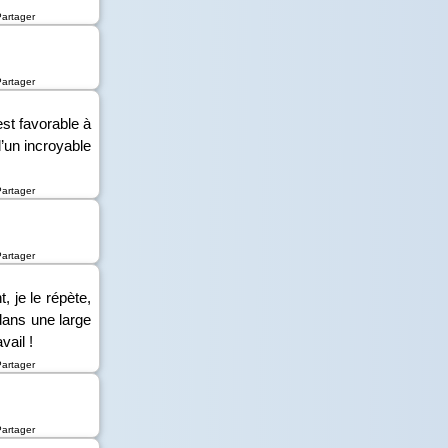
Partager
Partager
est favorable à
d’un incroyable
Partager
Partager
, je le répète,
 dans une large
vail !
Partager
Partager