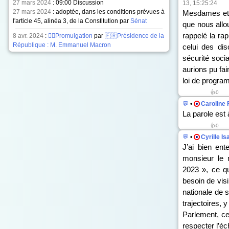
27 mars 2024
:
09:00 Discussion
13, 15:25:24
27 mars 2024
: adoptée, dans les conditions prévues à
Mesdames et 
l'article 45, alinéa 3, de la Constitution par
Sénat
que nous allou
rappelé la ra
8 avr. 2024
:
✍🏻Promulgation
par
🇫🇷Présidence de la
République : M. Emmanuel Macron
celui des di
sécurité soci
aurions pu fai
loi de progra
👍0
💬
•
Caroline 
La parole est 
👍0
💬
•
Cyrille Is
J’ai bien en
monsieur le 
2023 », ce qu
besoin de visi
nationale de s
trajectoires, 
Parlement, ce
respecter l’é