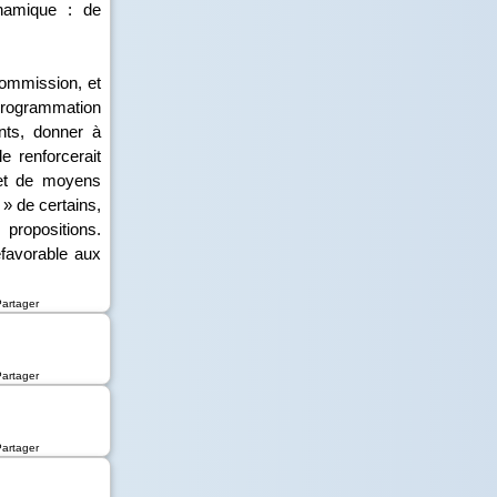
namique : de
commission, et
programmation
ents, donner à
e renforcerait
jet de moyens
 » de certains,
 propositions.
favorable aux
Partager
Partager
Partager