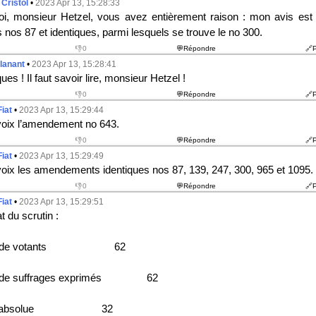
Cristol
•
2023 Apr 13, 15:28:33
i, monsieur Hetzel, vous avez entièrement raison : mon avis est 
 n
os
87 et identiques, parmi lesquels se trouve le n
o
300.
👎0
💬Répondre
🔗
lanant
•
2023 Apr 13, 15:28:41
ques ! Il faut savoir lire, monsieur Hetzel !
👎0
💬Répondre
🔗
Fiat
•
2023 Apr 13, 15:29:44
voix l’amendement n
o
643.
👎0
💬Répondre
🔗
Fiat
•
2023 Apr 13, 15:29:49
oix les amendements identiques n
os
87, 139, 247, 300, 965 et 1095.
👎0
💬Répondre
🔗
Fiat
•
2023 Apr 13, 15:29:51
at du scrutin :
 de votants 62
e suffrages exprimés 62
té absolue 32