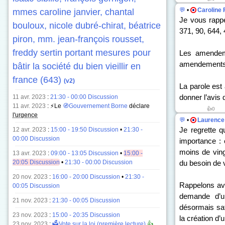
💬
•
Caroline 
mmes caroline janvier, chantal
Je vous rapp
bouloux, nicole dubré-chirat, béatrice
371, 90, 644, 
piron, mm. jean-françois rousset,
freddy sertin portant mesures pour
Les amende
amendements
bâtir la société du bien vieillir en
france (643)
(v2)
La parole est
donner l’avis
11 avr. 2023
:
21:30 - 00:00 Discussion
11 avr. 2023
: ⚡Le
🧭Gouvernement Borne
déclare
👍0
l'urgence
💬
•
Laurence 
Je regrette q
12 avr. 2023
:
15:00 - 19:50 Discussion
•
21:30 -
00:00 Discussion
importance : 
moins de vin
13 avr. 2023
:
09:00 - 13:05 Discussion
•
15:00 -
20:05 Discussion
•
21:30 - 00:00 Discussion
du besoin de v
20 nov. 2023
:
16:00 - 20:00 Discussion
•
21:30 -
Rappelons avan
00:05 Discussion
demande d’un
21 nov. 2023
:
21:30 - 00:05 Discussion
désormais sati
23 nov. 2023
:
15:00 - 20:35 Discussion
la création d’
23 nov. 2023
:
🗳️Vote sur la loi (première lecture)
👍