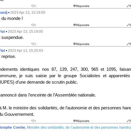
👎0
💬Répondre
🔗
uedj
•
2023 Apr 13, 15:19:05
e du monde !
👎0
💬Répondre
🔗
Fiat
•
2023 Apr 13, 15:19:05
t suspendue.
👎0
💬Répondre
🔗
Fiat
•
2023 Apr 13, 15:25:03
 reprise.
dements identiques n
os
87, 139, 247, 300, 965 et 1095, faisant
ommune, je suis saisie par le groupe Socialistes et apparent
 NUPES) d’une demande de scrutin public.
t annoncé dans l’enceinte de l’Assemblée nationale.
à M. le ministre des solidarités, de l’autonomie et des personnes ha
 du Gouvernement.
👎0
💬Répondre
🔗
istophe Combe
,
Ministre des solidarités, de l’autonomie et des personnes handi