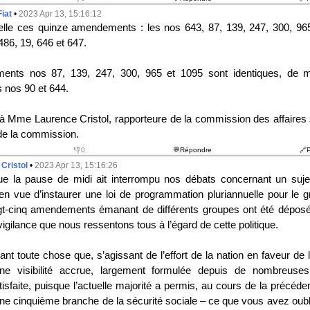
Fiat
•
2023 Apr 13, 15:16:12
elle ces quinze amendements : les n
o
s
643, 87, 139, 247, 300, 96
486, 19, 646 et 647.
ments n
o
s
87, 139, 247, 300, 965 et 1095 sont identiques, de
 n
o
s
90 et 644.
 à Mme Laurence Cristol, rapporteure de la commission des affaires 
 de la commission.
👎0
💬Répondre
🔗
Cristol
•
2023 Apr 13, 15:16:26
ue la pause de midi ait interrompu nos débats concernant un suje
en vue d’instaurer une loi de programmation pluriannuelle pour le 
gt-cinq amendements émanant de différents groupes ont été déposé
igilance que nous ressentons tous à l’égard de cette politique.
t toute chose que, s’agissant de l’effort de la nation en faveur de 
e visibilité accrue, largement formulée depuis de nombreuse
sfaite, puisque l’actuelle majorité a permis, au cours de la précéden
une cinquième branche de la sécurité sociale – ce que vous avez oubl