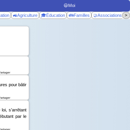
😃Moi
ation
🚜Agriculture
🎓Éducation
👪Familles
🤝Associations
>
♿
Partager
ures pour bâtir
Partager
loi, s’arrêtant
butant par le
Partager