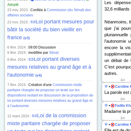
Les dépense
Adopté
32,6 milliards
23 nov. 2023
: Confiée à
Commission (du Sénat) des
affaires sociales
📜Loi portant mesures pour
Néanmoins, il
23 nov. 2023
:
que j’ai pou
bâtir la société du bien vieillir en
pluriannuelle
france
(v3)
l’autonomie u
encore la vis
6 févr. 2024
:
09:00 Discussion
6 févr. 2024
: modifiée par
Sénat
supplémentaire
📜Loi portant diverses
6 févr. 2024
:
un débat de f
mesures relatives au grand âge et à
C’est pourquo
autres.
l'autonomie
(v4)
👍0
7 févr. 2024
: Création d'une
Commission mixte
💬
•
Caroline 
paritaire chargée de proposer un texte sur les
La parole est
dispositions restant en discussion de la proposition de
👍0
loi portant diverses mesures relatives au grand âge et
💬
•
Fadila Kh
à l’autonomie
Madame la pr
📜Loi de la commission
12 mars 2024
:
👍0
mixte paritaire chargée de proposer
💬
•
Caroline 
Elle est de dro