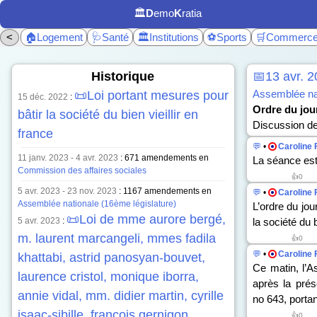
🏛️
D
emo
K
ratia
<
🏠Logement
🩺Santé
🏛️Institutions
⚽Sports
🛒Commerc
Historique
📅13 avr. 2
Assemblée nat
📜Loi portant mesures pour
15 déc. 2022
:
Ordre du jour
bâtir la société du bien vieillir en
Discussion de 
france
💬
•
Caroline 
11 janv. 2023 - 4 avr. 2023
: 671 amendements en
La séance est
Commission des affaires sociales
👍0
5 avr. 2023 - 23 nov. 2023
: 1167 amendements en
💬
•
Caroline 
Assemblée nationale (16ème législature)
L’ordre du jou
📜Loi de mme aurore bergé,
5 avr. 2023
:
la société du b
m. laurent marcangeli, mmes fadila
👍0
💬
•
Caroline 
khattabi, astrid panosyan-bouvet,
Ce matin, l’As
laurence cristol, monique iborra,
après la pré
annie vidal, mm. didier martin, cyrille
n
o
643, portant
isaac-sibille, françois gernigon,
👍0