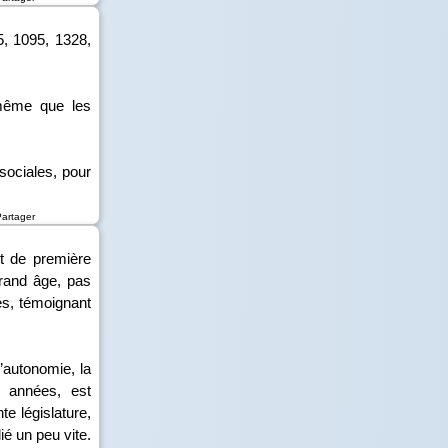
5, 1095, 1328,
 même que les
sociales, pour
Partager
t de première
grand âge, pas
s, témoignant
l’autonomie, la
s années, est
te législature,
ié un peu vite.