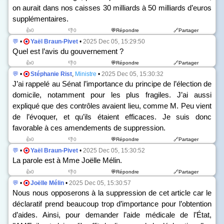
on aurait dans nos caisses 30 milliards à 50 milliards d’euros
supplémentaires.
👍0
👎0
💬Répondre
🔗Partager
💬
•
Yaël Braun-Pivet
•
2025 Dec 05, 15:29:50
Quel est l’avis du gouvernement ?
👍0
👎0
💬Répondre
🔗Partager
💬
•
Stéphanie Rist
,
Ministre
•
2025 Dec 05, 15:30:32
J’ai rappelé au Sénat l’importance du principe de l’élection de
domicile, notamment pour les plus fragiles. J’ai aussi
expliqué que des contrôles avaient lieu, comme M. Peu vient
de l’évoquer, et qu’ils étaient efficaces. Je suis donc
favorable à ces amendements de suppression.
👍0
👎0
💬Répondre
🔗Partager
💬
•
Yaël Braun-Pivet
•
2025 Dec 05, 15:30:52
La parole est à Mme Joëlle Mélin.
👍0
👎0
💬Répondre
🔗Partager
💬
•
Joëlle Mélin
•
2025 Dec 05, 15:30:57
Nous nous opposerons à la suppression de cet article car le
déclaratif prend beaucoup trop d’importance pour l’obtention
d’aides. Ainsi, pour demander l’aide médicale de l’État,