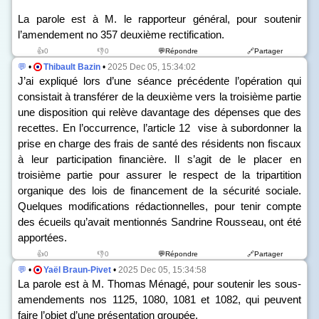
La parole est à M. le rapporteur général, pour soutenir
l’amendement n
o
357 deuxième rectification.
👍0
👎0
💬Répondre
🔗Partager
💬
•
Thibault Bazin
•
2025 Dec 05, 15:34:02
J’ai expliqué lors d’une séance précédente l’opération qui
consistait à transférer de la deuxième vers la troisième partie
une disposition qui relève davantage des dépenses que des
recettes. En l’occurrence, l’article 12 vise à subordonner la
prise en charge des frais de santé des résidents non fiscaux
à leur participation financière. Il s’agit de le placer en
troisième partie pour assurer le respect de la tripartition
organique des lois de financement de la sécurité sociale.
Quelques modifications rédactionnelles, pour tenir compte
des écueils qu’avait mentionnés Sandrine Rousseau, ont été
apportées.
👍0
👎0
💬Répondre
🔗Partager
💬
•
Yaël Braun-Pivet
•
2025 Dec 05, 15:34:58
La parole est à M. Thomas Ménagé, pour soutenir les sous-
amendements n
os
1125, 1080, 1081 et 1082, qui peuvent
faire l’objet d’une présentation groupée.