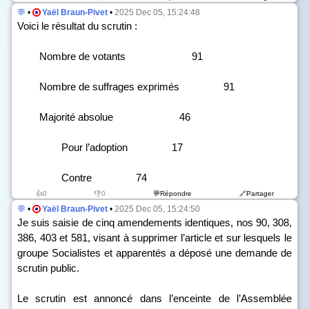
💬
•
Yaël Braun-Pivet
•
2025 Dec 05, 15:24:48
Voici le résultat du scrutin :
Nombre de votants 91
Nombre de suffrages exprimés 91
Majorité absolue 46
Pour l’adoption 17
Contre 74
👍0
👎0
💬Répondre
🔗Partager
💬
•
Yaël Braun-Pivet
•
2025 Dec 05, 15:24:50
Je suis saisie de cinq amendements identiques, n
os
90, 308,
386, 403 et 581, visant à supprimer l’article et sur lesquels le
groupe Socialistes et apparentés a déposé une demande de
scrutin public.
Le scrutin est annoncé dans l’enceinte de l’Assemblée