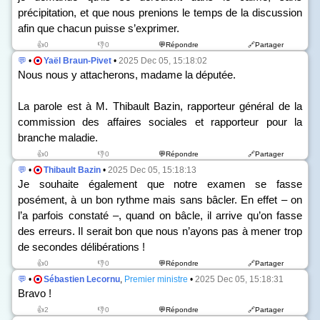
précipitation, et que nous prenions le temps de la discussion
afin que chacun puisse s’exprimer.
👍0
👎0
💬Répondre
🔗Partager
💬
•
Yaël Braun-Pivet
•
2025 Dec 05, 15:18:02
Nous nous y attacherons, madame la députée.
La parole est à M. Thibault Bazin, rapporteur général de la
commission des affaires sociales et rapporteur pour la
branche maladie.
👍0
👎0
💬Répondre
🔗Partager
💬
•
Thibault Bazin
•
2025 Dec 05, 15:18:13
Je souhaite également que notre examen se fasse
posément, à un bon rythme mais sans bâcler. En effet – on
l’a parfois constaté –, quand on bâcle, il arrive qu’on fasse
des erreurs. Il serait bon que nous n’ayons pas à mener trop
de secondes délibérations !
👍0
👎0
💬Répondre
🔗Partager
💬
•
Sébastien Lecornu
,
Premier ministre
•
2025 Dec 05, 15:18:31
Bravo !
👍2
👎0
💬Répondre
🔗Partager