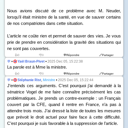
Nous avions discuté de ce problème avec M. Neuder,
lorsqu’il était ministre de la santé, en vue de sauver certains
de nos compatriotes dans cette situation.
L’article ne coûte rien et permet de sauver des vies. Je vous
prie de prendre en considération la gravité des situations qui
ne sont pas couvertes.
👍0
👎0
💬Répondre
🔗Partager
💬
•
Yaël Braun-Pivet
•
2025 Dec 05, 15:22:38
La parole est à Mme la ministre.
👍0
👎0
💬Répondre
🔗Partager
💬
•
Stéphanie Rist
,
Ministre
•
2025 Dec 05, 15:22:44
J’entends ces arguments. C’est pourquoi j’ai demandé à la
sénatrice Vogel de me faire connaître précisément les cas
problématiques. Je prends un contre-exemple : un Français
couvert par la CFE, quand il rentre en France, n’a pas à
attendre trois mois. J’ai dressé la liste de toutes les mesures
que prévoit le droit actuel pour faire face à cette difficulté.
C’est pourquoi je suis favorable à la suppression de l’article.