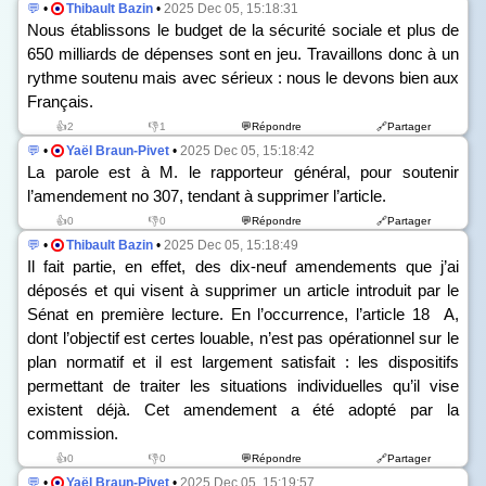
💬
•
Thibault Bazin
•
2025 Dec 05, 15:18:31
Nous établissons le budget de la sécurité sociale et plus de
650 milliards de dépenses sont en jeu. Travaillons donc à un
rythme soutenu mais avec sérieux : nous le devons bien aux
Français.
👍2
👎1
💬Répondre
🔗Partager
💬
•
Yaël Braun-Pivet
•
2025 Dec 05, 15:18:42
La parole est à M. le rapporteur général, pour soutenir
l’amendement n
o
307, tendant à supprimer l’article.
👍0
👎0
💬Répondre
🔗Partager
💬
•
Thibault Bazin
•
2025 Dec 05, 15:18:49
Il fait partie, en effet, des dix-neuf amendements que j’ai
déposés et qui visent à supprimer un article introduit par le
Sénat en première lecture. En l’occurrence, l’article 18 A,
dont l’objectif est certes louable, n’est pas opérationnel sur le
plan normatif et il est largement satisfait : les dispositifs
permettant de traiter les situations individuelles qu’il vise
existent déjà. Cet amendement a été adopté par la
commission.
👍0
👎0
💬Répondre
🔗Partager
💬
•
Yaël Braun-Pivet
•
2025 Dec 05, 15:19:57