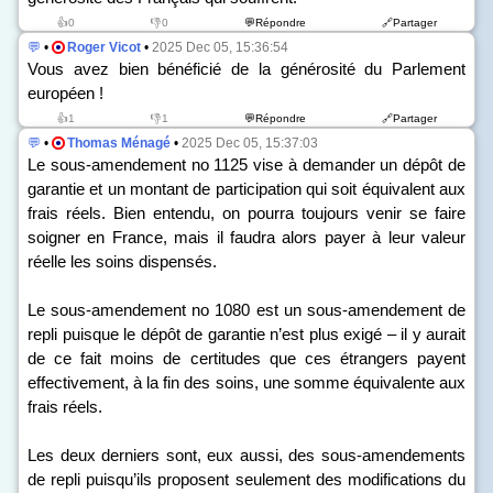
👍0
👎0
💬Répondre
🔗Partager
💬
•
Roger Vicot
•
2025 Dec 05, 15:36:54
Vous avez bien bénéficié de la générosité du Parlement
européen !
👍1
👎1
💬Répondre
🔗Partager
💬
•
Thomas Ménagé
•
2025 Dec 05, 15:37:03
Le sous-amendement n
o
1125 vise à demander un dépôt de
garantie et un montant de participation qui soit équivalent aux
frais réels. Bien entendu, on pourra toujours venir se faire
soigner en France, mais il faudra alors payer à leur valeur
réelle les soins dispensés.
Le sous-amendement n
o
1080 est un sous-amendement de
repli puisque le dépôt de garantie n’est plus exigé – il y aurait
de ce fait moins de certitudes que ces étrangers payent
effectivement, à la fin des soins, une somme équivalente aux
frais réels.
Les deux derniers sont, eux aussi, des sous-amendements
de repli puisqu’ils proposent seulement des modifications du