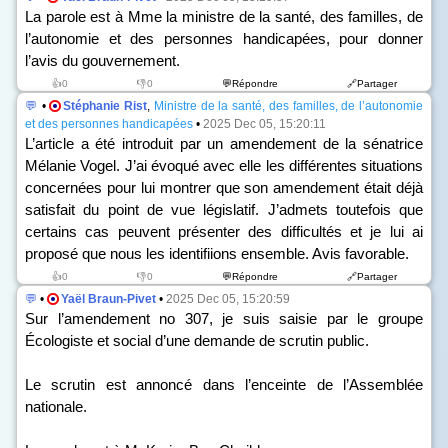
La parole est à Mme la ministre de la santé, des familles, de
l’autonomie et des personnes handicapées, pour donner
l’avis du gouvernement.
👍0
👎0
💬Répondre
🔗Partager
💬
•
Stéphanie Rist
,
Ministre de la santé, des familles, de l’autonomie
et des personnes handicapées
•
2025 Dec 05, 15:20:11
L’article a été introduit par un amendement de la sénatrice
Mélanie Vogel. J’ai évoqué avec elle les différentes situations
concernées pour lui montrer que son amendement était déjà
satisfait du point de vue législatif. J’admets toutefois que
certains cas peuvent présenter des difficultés et je lui ai
proposé que nous les identifiions ensemble. Avis favorable.
👍0
👎0
💬Répondre
🔗Partager
💬
•
Yaël Braun-Pivet
•
2025 Dec 05, 15:20:59
Sur l’amendement n
o
307, je suis saisie par le groupe
Écologiste et social d’une demande de scrutin public.
Le scrutin est annoncé dans l’enceinte de l’Assemblée
nationale.