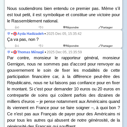
Nous soutiendrons bien entendu ce premier pas. Même s’il
est tout petit, il est symbolique et constitue une victoire pour
le Rassemblement national.
👍0
👎0
💬Répondre
🔗Partager
💬
•
Ayda Hadizadeh
•
2025 Dec 05, 15:35:42
Ça va pas, non ?
👍1
👎2
💬Répondre
🔗Partager
💬
•
Thomas Ménagé
•
2025 Dec 05, 15:35:59
Par contre, monsieur le rapporteur général, monsieur
Gernigon, nous ne sommes pas d’accord pour renvoyer au
gouvernement le soin de fixer les modalités de cette
participation financière car, à la différence peut-être des
Républicains, nous ne lui faisons pas confiance pour en fixer
le montant. Si c’est pour demander 10 euros ou 20 euros en
contrepartie de soins qui coûtent parfois des dizaines de
milliers d’euros – je pense notamment aux Américains quand
ils viennent en France pour se faire soigner –, à quoi bon ?
Ce n’est pas aux Français de payer pour des Américains ni
pour tous les autres qui abusent de notre générosité, de la
générosité des Français qui souffrent.