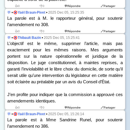
👍0
👎0
💬Répondre
🔗Partager
💬
•
Yaël Braun-Pivet
•
2025 Dec 05, 15:25:35
La parole est à M. le rapporteur général, pour soutenir
l’amendement n
o
308.
👍0
👎0
💬Répondre
🔗Partager
💬
•
Thibault Bazin
•
2025 Dec 05, 15:25:41
L’objectif est le même, supprimer l’article, mais pas
exactement pour les mêmes raisons. Mes arguments
portent sur la nature opérationnelle et juridique de la
disposition. Le juge constitutionnel, à maintes reprises, a
garanti l’inviolabilité et le libre choix du domicile, de sorte qu’il
serait utile qu’une intervention du législateur en cette matière
soit éclairée au préalable par un avis du Conseil d’État.
J’en profite pour indiquer que la commission a approuvé ces
amendements identiques.
👍0
👎0
💬Répondre
🔗Partager
💬
•
Yaël Braun-Pivet
•
2025 Dec 05, 15:26:14
La parole est à Mme Sandrine Runel, pour soutenir
l’amendement n
o
386.