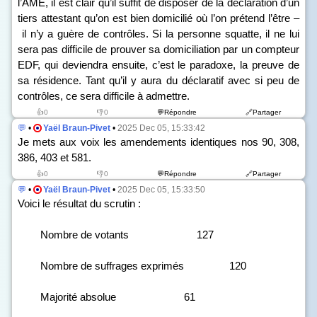
l’AME, il est clair qu’il suffit de disposer de la déclaration d’un
tiers attestant qu’on est bien domicilié où l’on prétend l’être –
il n’y a guère de contrôles. Si la personne squatte, il ne lui
sera pas difficile de prouver sa domiciliation par un compteur
EDF, qui deviendra ensuite, c’est le paradoxe, la preuve de
sa résidence. Tant qu’il y aura du déclaratif avec si peu de
contrôles, ce sera difficile à admettre.
👍0
👎0
💬Répondre
🔗Partager
💬
•
Yaël Braun-Pivet
•
2025 Dec 05, 15:33:42
Je mets aux voix les amendements identiques n
o
s
90, 308,
386, 403 et 581.
👍0
👎0
💬Répondre
🔗Partager
💬
•
Yaël Braun-Pivet
•
2025 Dec 05, 15:33:50
Voici le résultat du scrutin :
Nombre de votants 127
Nombre de suffrages exprimés 120
Majorité absolue 61