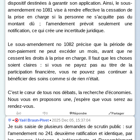
dispositif destinées à garantir son application. Ainsi, le sous-
amendement n
o
1081 vise à rendre effective la cessation de
la prise en charge si la personne ne s’acquitte pas du
montant dû ; l’amendement prévoit seulement une
notification, ce qui crée une incertitude juridique.
Le sous-amendement n
o
1082 précise que la période de
non-paiement ne peut excéder un mois, avant que ne
cessent les droits à la prise en charge. Il faut que les choses
soient claires : si vous ne payez pas au titre de la
participation financière, vous ne pouvez pas continuer à
bénéficier des soins comme si de rien n’était.
C’est le cœur de tous nos débats, la recherche d’économies.
Nous vous en proposons une, j’espère que vous serez au
rendez-vous.
👍0
👎0
💬Répondre
🔗Partager
💬
•
Yaël Braun-Pivet
•
2025 Dec 05, 15:37:04
Je suis saisie de plusieurs demandes de scrutin public : sur
l’amendement n
o
241 deuxième ratification et identique, par