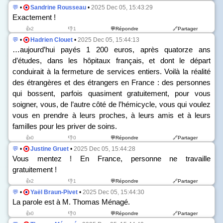
💬
•
Sandrine Rousseau
•
2025 Dec 05, 15:43:29
Exactement !
👍2
👎1
💬Répondre
🔗Partager
💬
•
Hadrien Clouet
•
2025 Dec 05, 15:44:13
…aujourd’hui payés 1 200 euros, après quatorze ans
d’études, dans les hôpitaux français, et dont le départ
conduirait à la fermeture de services entiers. Voilà la réalité
des étrangères et des étrangers en France : des personnes
qui bossent, parfois quasiment gratuitement, pour vous
soigner, vous, de l’autre côté de l’hémicycle, vous qui voulez
vous en prendre à leurs proches, à leurs amis et à leurs
familles pour les priver de soins.
👍0
👎0
💬Répondre
🔗Partager
💬
•
Justine Gruet
•
2025 Dec 05, 15:44:28
Vous mentez ! En France, personne ne travaille
gratuitement !
👍2
👎1
💬Répondre
🔗Partager
💬
•
Yaël Braun-Pivet
•
2025 Dec 05, 15:44:30
La parole est à M. Thomas Ménagé.
👍0
👎0
💬Répondre
🔗Partager