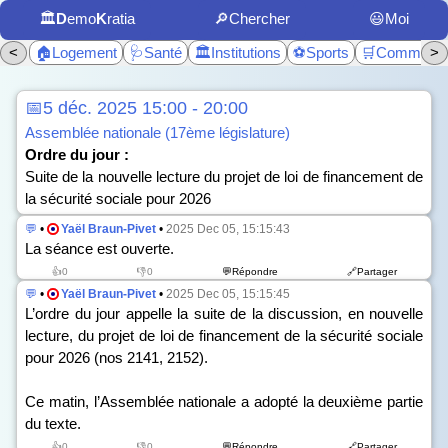
🏛️
D
emo
K
ratia
🔎Chercher
😃Moi
<
🏠Logement
🩺Santé
🏛️Institutions
⚽Sports
🛒Commerc
>
📅5 déc. 2025 15:00 - 20:00
Assemblée nationale (17ème législature)
Ordre du jour :
Suite de la nouvelle lecture du projet de loi de financement de
la sécurité sociale pour 2026
💬
•
Yaël Braun-Pivet
•
2025 Dec 05, 15:15:43
La séance est ouverte.
👍0
👎0
💬Répondre
🔗Partager
💬
•
Yaël Braun-Pivet
•
2025 Dec 05, 15:15:45
L’ordre du jour appelle la suite de la discussion, en nouvelle
lecture, du projet de loi de financement de la sécurité sociale
pour 2026 (n
os
2141, 2152).
Ce matin, l’Assemblée nationale a adopté la deuxième partie
du texte.
👍0
👎0
💬Répondre
🔗Partager