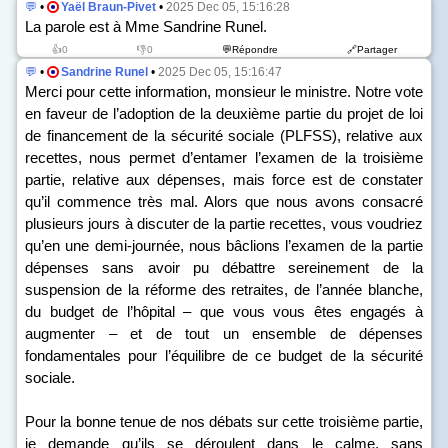
💬
•
Yaël Braun-Pivet
•
2025 Dec 05, 15:16:28
La parole est à Mme Sandrine Runel.
👍0
👎0
💬Répondre
🔗Partager
💬
•
Sandrine Runel
•
2025 Dec 05, 15:16:47
Merci pour cette information, monsieur le ministre. Notre vote
en faveur de l’adoption de la deuxième partie du projet de loi
de financement de la sécurité sociale (PLFSS), relative aux
recettes, nous permet d’entamer l’examen de la troisième
partie, relative aux dépenses, mais force est de constater
qu’il commence très mal. Alors que nous avons consacré
plusieurs jours à discuter de la partie recettes, vous voudriez
qu’en une demi-journée, nous bâclions l’examen de la partie
dépenses sans avoir pu débattre sereinement de la
suspension de la réforme des retraites, de l’année blanche,
du budget de l’hôpital – que vous vous êtes engagés à
augmenter – et de tout un ensemble de dépenses
fondamentales pour l’équilibre de ce budget de la sécurité
sociale.
Pour la bonne tenue de nos débats sur cette troisième partie,
je demande qu’ils se déroulent dans le calme, sans