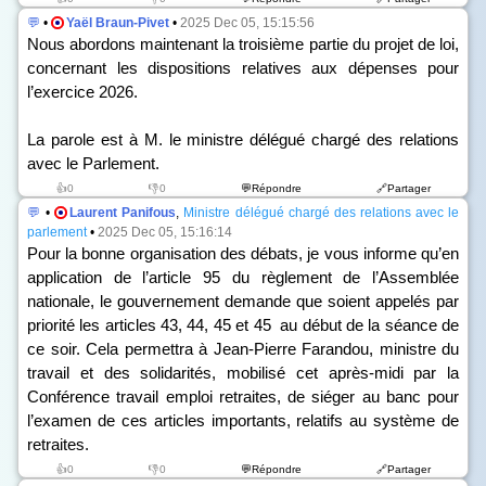
💬
•
Yaël Braun-Pivet
•
2025 Dec 05, 15:15:56
Nous abordons maintenant la troisième partie du projet de loi,
concernant les dispositions relatives aux dépenses pour
l’exercice 2026.
La parole est à M. le ministre délégué chargé des relations
avec le Parlement.
👍0
👎0
💬Répondre
🔗Partager
💬
•
Laurent Panifous
,
Ministre délégué chargé des relations avec le
parlement
•
2025 Dec 05, 15:16:14
Pour la bonne organisation des débats, je vous informe qu’en
application de l’article 95 du règlement de l’Assemblée
nationale, le gouvernement demande que soient appelés par
priorité les articles 43, 44, 45 et 45 au début de la séance de
ce soir. Cela permettra à Jean-Pierre Farandou, ministre du
travail et des solidarités, mobilisé cet après-midi par la
Conférence travail emploi retraites, de siéger au banc pour
l’examen de ces articles importants, relatifs au système de
retraites.
👍0
👎0
💬Répondre
🔗Partager