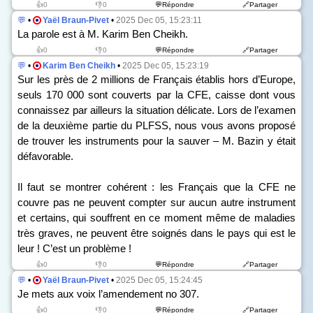
👍0
👎0
💬Répondre
🔗Partager
💬
•
Yaël Braun-Pivet
•
2025 Dec 05, 15:23:11
La parole est à M. Karim Ben Cheikh.
👍0
👎0
💬Répondre
🔗Partager
💬
•
Karim Ben Cheikh
•
2025 Dec 05, 15:23:19
Sur les près de 2 millions de Français établis hors d’Europe,
seuls 170 000 sont couverts par la CFE, caisse dont vous
connaissez par ailleurs la situation délicate. Lors de l’examen
de la deuxième partie du PLFSS, nous vous avons proposé
de trouver les instruments pour la sauver – M. Bazin y était
défavorable.
Il faut se montrer cohérent : les Français que la CFE ne
couvre pas ne peuvent compter sur aucun autre instrument
et certains, qui souffrent en ce moment même de maladies
très graves, ne peuvent être soignés dans le pays qui est le
leur ! C’est un problème !
👍0
👎0
💬Répondre
🔗Partager
💬
•
Yaël Braun-Pivet
•
2025 Dec 05, 15:24:45
Je mets aux voix l’amendement n
o
307.
👍0
👎0
💬Répondre
🔗Partager