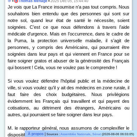
💬
•
Thomas Ménagé
•
2025 Dec 05, 15:44:40
Je vois que La France insoumise n’a pas tout compris. Nous
souhaitons bien entendu que des personnes qui sont sur
notre sol, quand leur état de santé le nécessite, soient
soignées. C’est ce que nous défendons à travers l’aide
médicale d’urgence. Mais en l’occurrence, dans le cadre de
la Puma, la protection universelle maladie, il s’agit de
personnes, y compris des Américains, qui pourraient être
soignées dans leur pays et qui viennent en France pour se
faire soigner gratos et abuser de la générosité des Français
qui bossent ! Cela, vous ne voulez pas le comprendre !
Si vous voulez défendre l’hôpital public et la médecine de
ville, si vous voulez qu’il y ait des médecins en zone rurale, il
faut faire des choix budgétaires. Nous privilégions
évidemment les Français qui travaillent et qui payent des
cotisations, au détriment des étrangers, Américains ou
autres, qui pourraient se faire soigner dans leur pays.
M. le rapporteur général, nous assumons de complexifier le
À propos
|
dispositif parce que nous ne voulons pas que la France soit
Sources :
Assemblée Nationale
,
Sénat
(2026-08-06 06:03:05)