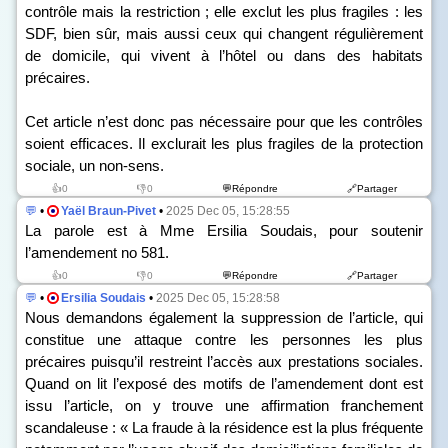
contrôle mais la restriction ; elle exclut les plus fragiles : les
SDF, bien sûr, mais aussi ceux qui changent régulièrement
de domicile, qui vivent à l’hôtel ou dans des habitats
précaires.
Cet article n’est donc pas nécessaire pour que les contrôles
soient efficaces. Il exclurait les plus fragiles de la protection
sociale, un non-sens.
👍0
👎0
💬Répondre
🔗Partager
💬
•
Yaël Braun-Pivet
•
2025 Dec 05, 15:28:55
La parole est à Mme Ersilia Soudais, pour soutenir
l’amendement n
o
581.
👍0
👎0
💬Répondre
🔗Partager
💬
•
Ersilia Soudais
•
2025 Dec 05, 15:28:58
Nous demandons également la suppression de l’article, qui
constitue une attaque contre les personnes les plus
précaires puisqu’il restreint l’accès aux prestations sociales.
Quand on lit l’exposé des motifs de l’amendement dont est
issu l’article, on y trouve une affirmation franchement
scandaleuse : « La fraude à la résidence est la plus fréquente