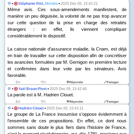
💬
•
Stéphanie Rist
,
Ministre
•
2025 Dec 05, 15:42:21
Même avis. Ces sous-amendements manifestent, de
manière un peu déguisée, la volonté de ne pas trop avancer
sur cette question de la prise en charge des retraités
étrangers : en effet, ils viennent compliquer
considérablement le dispositif.
La caisse nationale d’assurance maladie, la Cnam, est déjà
en train de travailler sur cette disposition afin de concrétiser
les avancées formulées par M. Gernigon en première lecture
et confirmées dans leur vote par les sénateurs. Avis
favorable.
👍0
👎0
💬Répondre
🔗Partager
💬
•
Yaël Braun-Pivet
•
2025 Dec 05, 15:42:40
La parole est à M. Hadrien Clouet.
👍0
👎0
💬Répondre
🔗Partager
💬
•
Hadrien Clouet
•
2025 Dec 05, 15:43:11
Le groupe de La France insoumise s’oppose évidemment à
l’ensemble de ces propositions. En effet, ce dont nous
sommes sans doute le plus fiers dans l’histoire de France,
c’est le moment révolutionnaire, qui, dès 1791, proclame que