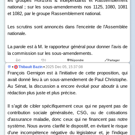
les groupes Horizons & indépendants et Rassemblement
national ; sur les sous-amendements n
os
1125, 1080, 1081
et 1082, par le groupe Rassemblement national.
Les scrutins sont annoncés dans l’enceinte de l’Assemblée
nationale.
La parole est à M. le rapporteur général pour donner l’avis de
la commission sur les sous-amendements.
👍0
👎0
💬Répondre
🔗Partager
💬
•
Thibault Bazin
•
2025 Dec 05, 15:37:08
François Gernigon est à l’initiative de cette proposition, qui
avait donné lieu à un sous-amendement de Paul Christophe.
Au Sénat, la discussion a encore évolué pour aboutir à une
rédaction plus juste et plus précise.
Il s’agit de cibler spécifiquement ceux qui ne payent pas de
contribution sociale généralisée, CSG, ou de cotisations
d’assurance maladie, donc ceux qui ne financent pas notre
système. Nous avons clarifié le dispositif, en évitant le risque
d’une incompétence négative du législateur et, je l’indique