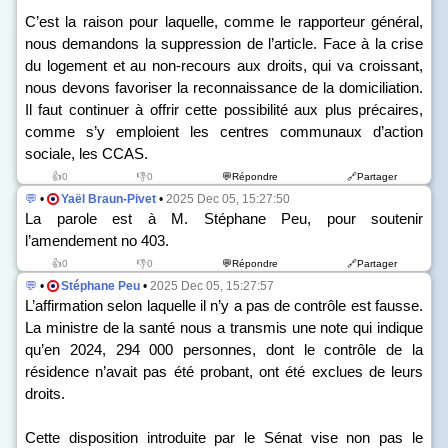
C’est la raison pour laquelle, comme le rapporteur général,
nous demandons la suppression de l’article. Face à la crise
du logement et au non-recours aux droits, qui va croissant,
nous devons favoriser la reconnaissance de la domiciliation.
Il faut continuer à offrir cette possibilité aux plus précaires,
comme s’y emploient les centres communaux d’action
sociale, les CCAS.
👍0
👎0
💬Répondre
🔗Partager
💬
•
Yaël Braun-Pivet
•
2025 Dec 05, 15:27:50
La parole est à M. Stéphane Peu, pour soutenir
l’amendement n
o
403.
👍0
👎0
💬Répondre
🔗Partager
💬
•
Stéphane Peu
•
2025 Dec 05, 15:27:57
L’affirmation selon laquelle il n’y a pas de contrôle est fausse.
La ministre de la santé nous a transmis une note qui indique
qu’en 2024, 294 000 personnes, dont le contrôle de la
résidence n’avait pas été probant, ont été exclues de leurs
droits.
Cette disposition introduite par le Sénat vise non pas le