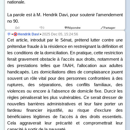
nationale.
La parole est à M. Hendrik Davi, pour soutenir l’amendement
n
o
90.
👍0
👎0
💬Répondre
🔗Partager
💬
•
Hendrik Davi
•
2025 Dec 05, 15:24:56
Cet article, introduit par le Sénat, prétend lutter contre une
prétendue fraude à la résidence en restreignant la définition et
les conditions de la domiciliation. En pratique, cette restriction
ferait gravement obstacle à l’accès aux droits, notamment à
des prestations telles que l’AAH, l’allocation aux adultes
handicapés. Les domiciliations dites de complaisance jouent
souvent un rôle vital pour des personnes confrontées à des
ruptures, des séparations, des conflits familiaux, des
violences ou encore à l’absence de domicile fixe. Durcir les
règles pénaliserait les plus vulnérables. Ce serait dresser de
nouvelles barrières administratives et leur faire porter un
fardeau financier injustifié, au risque d’exclure des
bénéficiaires légitimes de l’accès à des droits essentiels.
Cela aggraverait leur précarité et compromettrait leur
capacité à sortir de la pauvreté.