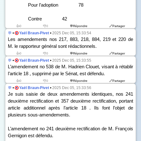
Pour l’adoption 78
Contre 42
👍0
👎0
💬Répondre
🔗Partager
💬
•
Yaël Braun-Pivet
•
2025 Dec 05, 15:33:54
Les amendements n
os
217, 883, 218, 884, 219 et 220 de
M. le rapporteur général sont rédactionnels.
👍0
👎0
💬Répondre
🔗Partager
💬
•
Yaël Braun-Pivet
•
2025 Dec 05, 15:33:55
L’amendement n
o
538 de M. Hadrien Clouet, visant à rétablir
l’article 18 , supprimé par le Sénat, est défendu.
👍0
👎0
💬Répondre
🔗Partager
💬
•
Yaël Braun-Pivet
•
2025 Dec 05, 15:33:56
Je suis saisie de deux amendements identiques, n
os
241
deuxième rectification et 357 deuxième rectification, portant
article additionnel après l’article 18 . Ils font l’objet de
plusieurs sous-amendements.
L’amendement n
o
241 deuxième rectification de M. François
Gernigon est défendu.