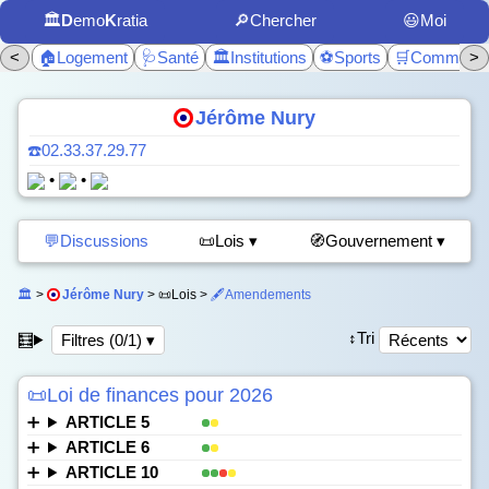
🏛️
D
emo
K
ratia
🔎Chercher
😃Moi
<
🏠Logement
🩺Santé
🏛️Institutions
⚽Sports
🛒Commerc
>
Jérôme Nury
☎️02.33.37.29.77
•
•
💬Discussions
📜Lois ▾
🧭Gouvernement ▾
🏛️
>
Jérôme Nury
> 📜Lois >
🖋️Amendements
↕️Tri
🧮
Filtres (0/1) ▾
📜Loi de finances pour 2026
ARTICLE 5
ARTICLE 6
ARTICLE 10