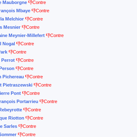
e Mauborgne
👎Contre
rançois Mbaye
👎Contre
lla Melchior
👎Contre
s Mesnier
👎Contre
ine Meynier-Millefert
👎Contre
l Nogal
👎Contre
Park
👎Contre
 Perrot
👎Contre
 Person
👎Contre
 Pichereau
👎Contre
t Pietraszewski
👎Contre
ierre Pont
👎Contre
rançois Portarrieu
👎Contre
ebeyrotte
👎Contre
que Riotton
👎Contre
e Sarles
👎Contre
 Sommer
👎Contre