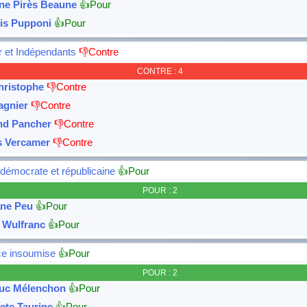
ine Pirès Beaune
👍Pour
is Pupponi
👍Pour
r et Indépendants
👎Contre
CONTRE : 4
hristophe
👎Contre
agnier
👎Contre
nd Pancher
👎Contre
s Vercamer
👎Contre
émocrate et républicaine
👍Pour
POUR : 2
ne Peu
👍Pour
 Wulfranc
👍Pour
ce insoumise
👍Pour
POUR : 2
uc Mélenchon
👍Pour
cte Taurine
👍Pour