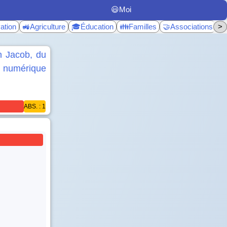
😃Moi
ation
🚜Agriculture
🎓Éducation
👪Familles
🤝Associations
>
♿
n Jacob, du
du numérique
ABS. : 1