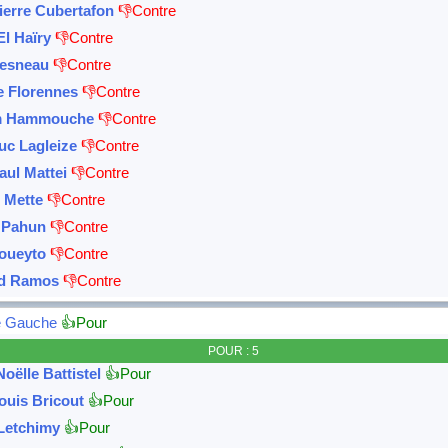
ierre Cubertafon
👎Contre
El Haïry
👎Contre
esneau
👎Contre
le Florennes
👎Contre
m Hammouche
👎Contre
uc Lagleize
👎Contre
aul Mattei
👎Contre
 Mette
👎Contre
 Pahun
👎Contre
oueyto
👎Contre
rd Ramos
👎Contre
e Gauche
👍Pour
POUR : 5
oëlle Battistel
👍Pour
ouis Bricout
👍Pour
Letchimy
👍Pour