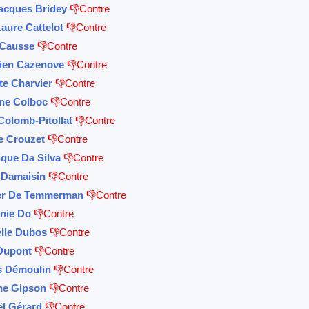
acques Bridey
👎Contre
aure Cattelot
👎Contre
 Causse
👎Contre
ien Cazenove
👎Contre
te Charvier
👎Contre
ne Colboc
👎Contre
Colomb-Pitollat
👎Contre
e Crouzet
👎Contre
que Da Silva
👎Contre
r Damaisin
👎Contre
er De Temmerman
👎Contre
nie Do
👎Contre
elle Dubos
👎Contre
 Dupont
👎Contre
s Démoulin
👎Contre
ne Gipson
👎Contre
l Gérard
👎Contre