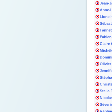
Jean-J
Anne-L
Lionel
Sébast
Fannet
Fabien
Claire 
Michèl
Domini
Olivie
Jennif
Stépha
Christ
Stella
Nicola
Séveri
Raphaë