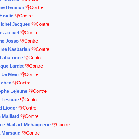
ine Hennion
👎Contre
Houlié
👎Contre
ichel Jacques
👎Contre
s Jolivet
👎Contre
ne Josso
👎Contre
ume Kasbarian
👎Contre
 Labaronne
👎Contre
ique Lardet
👎Contre
 Le Meur
👎Contre
Lebec
👎Contre
ophe Lejeune
👎Contre
 Lescure
👎Contre
d Lioger
👎Contre
 Maillard
👎Contre
ce Maillart-Méhaignerie
👎Contre
a Marsaud
👎Contre