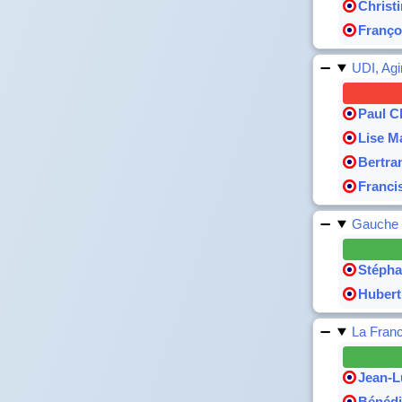
Christ
Franço
UDI, Agi
Paul C
Lise M
Bertra
Franci
Gauche d
Stépha
Hubert
La Fran
Jean-L
Bénédi