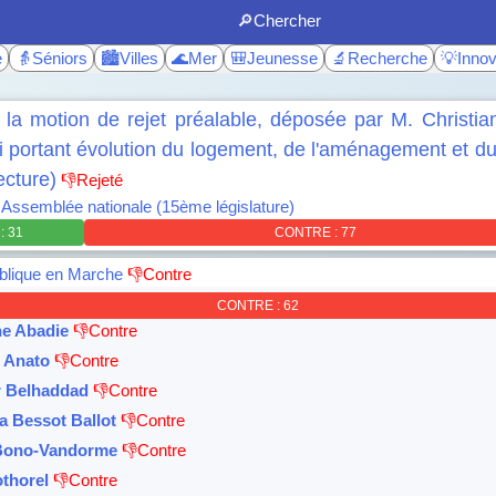
🔎Chercher
e
👵Séniors
🏙️Villes
🌊Mer
🎒Jeunesse
🔬Recherche
💡Innov
r la motion de rejet préalable, déposée par M. Christia
oi portant évolution du logement, de l'aménagement et 
ecture)
👎Rejeté
•
Assemblée nationale (15ème législature)
: 31
CONTRE : 77
blique en Marche
👎Contre
CONTRE : 62
ne Abadie
👎Contre
e Anato
👎Contre
r Belhaddad
👎Contre
a Bessot Ballot
👎Contre
Bono-Vandorme
👎Contre
othorel
👎Contre