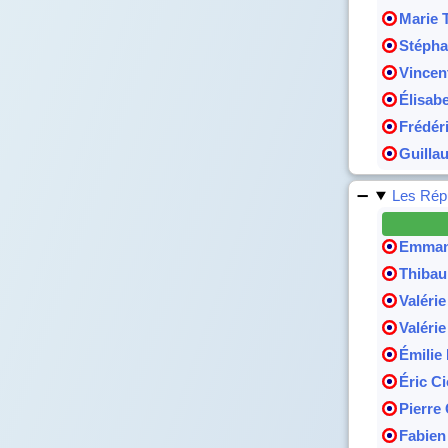
Marie 
Stépha
Vincen
Élisab
Frédéri
Guillau
Les Répu
Emmanu
Thibau
Valéri
Valéri
Émilie
Éric Ci
Pierre
Fabien 