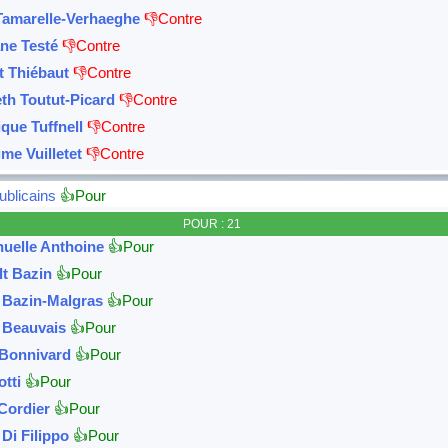
Tamarelle-Verhaeghe
👎Contre
ne Testé
👎Contre
t Thiébaut
👎Contre
eth Toutut-Picard
👎Contre
que Tuffnell
👎Contre
me Vuilletet
👎Contre
blicains
👍Pour
POUR : 21
elle Anthoine
👍Pour
lt Bazin
👍Pour
e Bazin-Malgras
👍Pour
e Beauvais
👍Pour
 Bonnivard
👍Pour
otti
👍Pour
 Cordier
👍Pour
Di Filippo
👍Pour