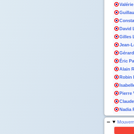
Valéri
Guilla
Consta
David 
Gilles 
Jean-L
Gérard
Éric P
Alain 
Robin
Isabell
Pierre 
Claude
Nadia
Mouveme