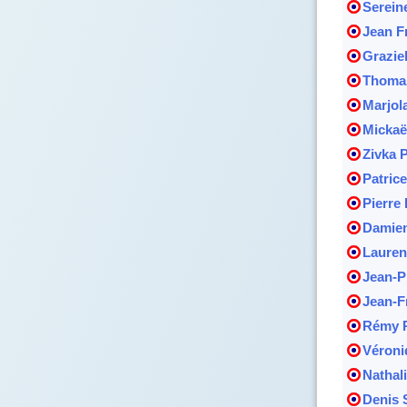
Serein
Jean F
Grazie
Thoma
Marjola
Mickaë
Zivka 
Patrice
Pierre
Damien
Lauren
Jean-P
Jean-F
Rémy R
Véroni
Nathali
Denis