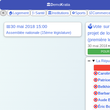
🏛️
D
emo
K
ratia
<
🏠Logement
🩺Santé
🏛️Institutions
⚽Sports
🛒Commerc
📅30 mai 2018 15:00
🗳️Vote su
Assemblée nationale (15ème législature)
projet de l
(première l
30 mai 2018
POUR 
La Répu
Caroli
Patric
Belkhi
Barbar
Aude 
Éric B