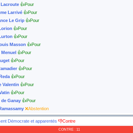
e Lacroute
👍Pour
ume Larrivé
👍Pour
nce Le Grip
👍Pour
Lorion
👍Pour
Lurton
👍Pour
ouis Masson
👍Pour
 Menuel
👍Pour
auget
👍Pour
Ramadier
👍Pour
 Reda
👍Pour
e Valentin
👍Pour
Vatin
👍Pour
 de Ganay
👍Pour
 Ramassamy
❌Abstention
nt Démocrate et apparentés
👎Contre
CONTRE : 11