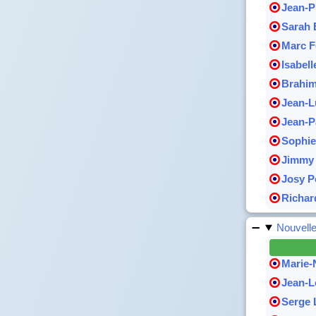
Jean-P
Sarah 
Marc F
Isabel
Brahi
Jean-L
Jean-P
Sophie
Jimmy
Josy P
Richa
Nouvell
Marie-N
Jean-L
Serge 