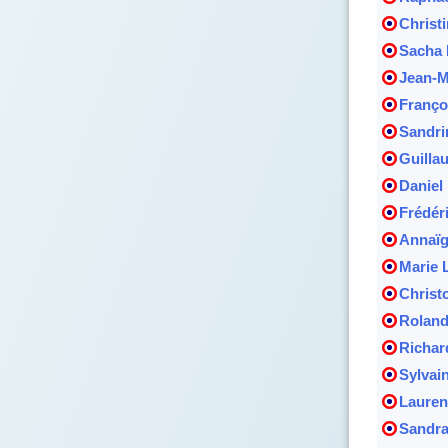
Christ
Sacha 
Jean-M
Françoi
Sandri
Guilla
Daniel
Frédér
Annaïg
Marie 
Christ
Roland
Richar
Sylvain
Lauren
Sandr