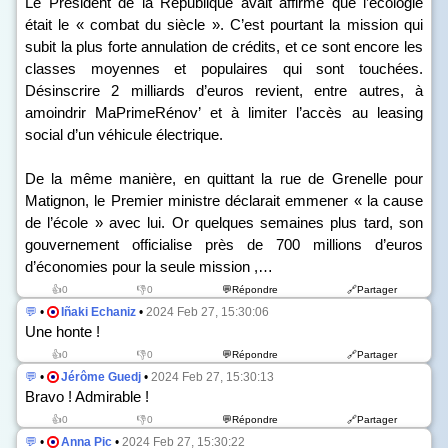
Le Président de la République avait affirmé que l’écologie
était le « combat du siècle ». C’est pourtant la mission qui
subit la plus forte annulation de crédits, et ce sont encore les
classes moyennes et populaires qui sont touchées.
Désinscrire 2 milliards d’euros revient, entre autres, à
amoindrir MaPrimeRénov’ et à limiter l’accès au leasing
social d’un véhicule électrique.
De la même manière, en quittant la rue de Grenelle pour
Matignon, le Premier ministre déclarait emmener « la cause
de l’école » avec lui. Or quelques semaines plus tard, son
gouvernement officialise près de 700 millions d’euros
d’économies pour la seule mission ,…
👍0
👎0
💬Répondre
🔗Partager
💬
•
Iñaki Echaniz
•
2024 Feb 27, 15:30:06
Une honte !
👍0
👎0
💬Répondre
🔗Partager
💬
•
Jérôme Guedj
•
2024 Feb 27, 15:30:13
Bravo ! Admirable !
👍0
👎0
💬Répondre
🔗Partager
💬
•
Anna Pic
•
2024 Feb 27, 15:30:22