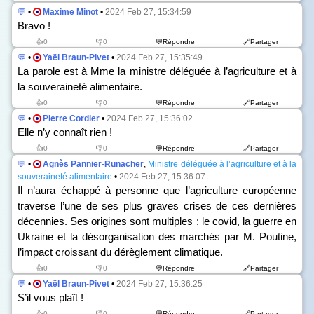
💬
•
Maxime Minot
•
2024 Feb 27, 15:34:59
Bravo !
👍0
👎0
💬Répondre
🔗Partager
💬
•
Yaël Braun-Pivet
•
2024 Feb 27, 15:35:49
La parole est à Mme la ministre déléguée à l’agriculture et à
la souveraineté alimentaire.
👍0
👎0
💬Répondre
🔗Partager
💬
•
Pierre Cordier
•
2024 Feb 27, 15:36:02
Elle n’y connaît rien !
👍0
👎0
💬Répondre
🔗Partager
💬
•
Agnès Pannier-Runacher
,
Ministre déléguée à l’agriculture et à la
souveraineté alimentaire
•
2024 Feb 27, 15:36:07
Il n’aura échappé à personne que l’agriculture européenne
traverse l’une de ses plus graves crises de ces dernières
décennies. Ses origines sont multiples : le covid, la guerre en
Ukraine et la désorganisation des marchés par M. Poutine,
l’impact croissant du dérèglement climatique.
👍0
👎0
💬Répondre
🔗Partager
💬
•
Yaël Braun-Pivet
•
2024 Feb 27, 15:36:25
S’il vous plaît !
👍0
👎0
💬Répondre
🔗Partager