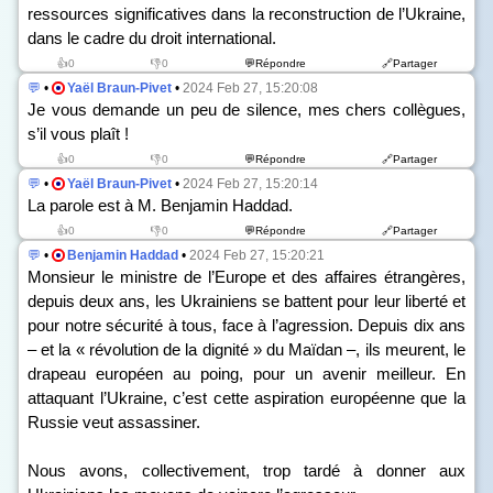
ressources significatives dans la reconstruction de l’Ukraine,
dans le cadre du droit international.
👍0
👎0
💬Répondre
🔗Partager
💬
•
Yaël Braun-Pivet
•
2024 Feb 27, 15:20:08
Je vous demande un peu de silence, mes chers collègues,
s’il vous plaît !
👍0
👎0
💬Répondre
🔗Partager
💬
•
Yaël Braun-Pivet
•
2024 Feb 27, 15:20:14
La parole est à M. Benjamin Haddad.
👍0
👎0
💬Répondre
🔗Partager
💬
•
Benjamin Haddad
•
2024 Feb 27, 15:20:21
Monsieur le ministre de l’Europe et des affaires étrangères,
depuis deux ans, les Ukrainiens se battent pour leur liberté et
pour notre sécurité à tous, face à l’agression. Depuis dix ans
– et la « révolution de la dignité » du Maïdan –, ils meurent, le
drapeau européen au poing, pour un avenir meilleur. En
attaquant l’Ukraine, c’est cette aspiration européenne que la
Russie veut assassiner.
Nous avons, collectivement, trop tardé à donner aux