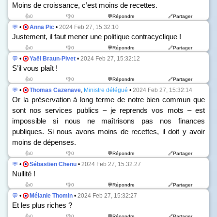
Moins de croissance, c’est moins de recettes.
👍0
👎0
💬Répondre
🔗Partager
💬
•
Anna Pic
•
2024 Feb 27, 15:32:10
Justement, il faut mener une politique contracyclique !
👍0
👎0
💬Répondre
🔗Partager
💬
•
Yaël Braun-Pivet
•
2024 Feb 27, 15:32:12
S’il vous plaît !
👍0
👎0
💬Répondre
🔗Partager
💬
•
Thomas Cazenave
,
Ministre délégué
•
2024 Feb 27, 15:32:14
Or la préservation à long terme de notre bien commun que
sont nos services publics – je reprends vos mots – est
impossible si nous ne maîtrisons pas nos finances
publiques. Si nous avons moins de recettes, il doit y avoir
moins de dépenses.
👍0
👎0
💬Répondre
🔗Partager
💬
•
Sébastien Chenu
•
2024 Feb 27, 15:32:27
Nullité !
👍0
👎0
💬Répondre
🔗Partager
💬
•
Mélanie Thomin
•
2024 Feb 27, 15:32:27
Et les plus riches ?
👍0
👎0
💬Répondre
🔗Partager