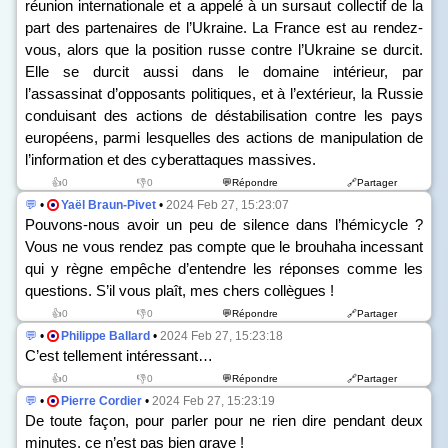
réunion internationale et a appelé à un sursaut collectif de la
part des partenaires de l’Ukraine. La France est au rendez-
vous, alors que la position russe contre l’Ukraine se durcit.
Elle se durcit aussi dans le domaine intérieur, par
l’assassinat d’opposants politiques, et à l’extérieur, la Russie
conduisant des actions de déstabilisation contre les pays
européens, parmi lesquelles des actions de manipulation de
l’information et des cyberattaques massives.
👍0
👎0
💬Répondre
🔗Partager
💬
•
Yaël Braun-Pivet
•
2024 Feb 27, 15:23:07
Pouvons-nous avoir un peu de silence dans l’hémicycle ?
Vous ne vous rendez pas compte que le brouhaha incessant
qui y règne empêche d’entendre les réponses comme les
questions. S’il vous plaît, mes chers collègues !
👍0
👎0
💬Répondre
🔗Partager
💬
•
Philippe Ballard
•
2024 Feb 27, 15:23:18
C’est tellement intéressant…
👍0
👎0
💬Répondre
🔗Partager
💬
•
Pierre Cordier
•
2024 Feb 27, 15:23:19
De toute façon, pour parler pour ne rien dire pendant deux
minutes, ce n’est pas bien grave !