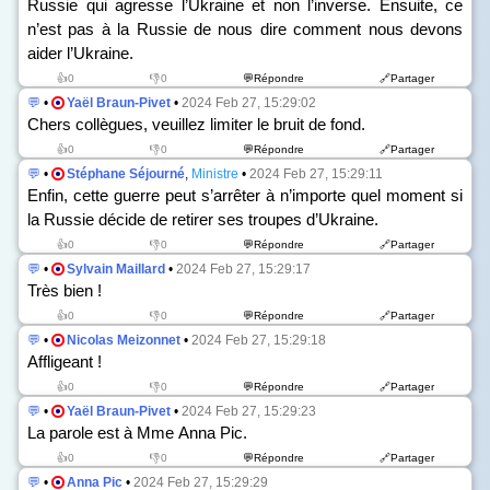
Russie qui agresse l’Ukraine et non l’inverse. Ensuite, ce
n’est pas à la Russie de nous dire comment nous devons
aider l’Ukraine.
👍0
👎0
💬Répondre
🔗Partager
💬
•
Yaël Braun-Pivet
•
2024 Feb 27, 15:29:02
Chers collègues, veuillez limiter le bruit de fond.
👍0
👎0
💬Répondre
🔗Partager
💬
•
Stéphane Séjourné
,
Ministre
•
2024 Feb 27, 15:29:11
Enfin, cette guerre peut s’arrêter à n’importe quel moment si
la Russie décide de retirer ses troupes d’Ukraine.
👍0
👎0
💬Répondre
🔗Partager
💬
•
Sylvain Maillard
•
2024 Feb 27, 15:29:17
Très bien !
👍0
👎0
💬Répondre
🔗Partager
💬
•
Nicolas Meizonnet
•
2024 Feb 27, 15:29:18
Affligeant !
👍0
👎0
💬Répondre
🔗Partager
💬
•
Yaël Braun-Pivet
•
2024 Feb 27, 15:29:23
La parole est à Mme Anna Pic.
👍0
👎0
💬Répondre
🔗Partager
💬
•
Anna Pic
•
2024 Feb 27, 15:29:29