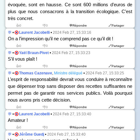
évoquée, sont en hausse. Ce sont 600 millions d’euros de
plus que nous consacrons à la transition écologique. C’est
très concret.
👍0
👎0
💬Répondre
🔗Partager
💬
•
Laurent Jacobelli
•
2024 Feb 27, 15:33:16
On a l’impression qu’il ne comprend pas ce qu’il dit !
👍0
👎0
💬Répondre
🔗Partager
💬
•
Yaël Braun-Pivet
•
2024 Feb 27, 15:33:23
S’il vous plaît !
👍0
👎0
💬Répondre
🔗Partager
💬
•
Thomas Cazenave
,
Ministre délégué
•
2024 Feb 27, 15:33:25
L’esprit de responsabilité devrait vous conduire à reconnaître
que dépenser trop sans disposer des recettes suffisantes ne
permet pas de garantir nos services publics. Voilà pourquoi
nous avons pris cette décision.
👍0
👎0
💬Répondre
🔗Partager
💬
•
Laurent Jacobelli
•
2024 Feb 27, 15:33:40
Amateur !
👍0
👎0
💬Répondre
🔗Partager
💬
•
Jérôme Guedj
•
2024 Feb 27, 15:33:40