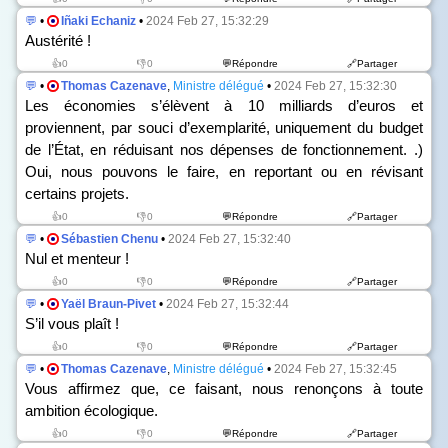
💬
•
Iñaki Echaniz
•
2024 Feb 27, 15:32:29
Austérité !
👍0
👎0
💬Répondre
🔗Partager
💬
•
Thomas Cazenave
,
Ministre délégué
•
2024 Feb 27, 15:32:30
Les économies s’élèvent à 10 milliards d’euros et
proviennent, par souci d’exemplarité, uniquement du budget
de l’État, en réduisant nos dépenses de fonctionnement. .)
Oui, nous pouvons le faire, en reportant ou en révisant
certains projets.
👍0
👎0
💬Répondre
🔗Partager
💬
•
Sébastien Chenu
•
2024 Feb 27, 15:32:40
Nul et menteur !
👍0
👎0
💬Répondre
🔗Partager
💬
•
Yaël Braun-Pivet
•
2024 Feb 27, 15:32:44
S’il vous plaît !
👍0
👎0
💬Répondre
🔗Partager
💬
•
Thomas Cazenave
,
Ministre délégué
•
2024 Feb 27, 15:32:45
Vous affirmez que, ce faisant, nous renonçons à toute
ambition écologique.
👍0
👎0
💬Répondre
🔗Partager