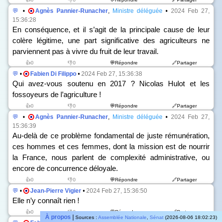
💬
•
Agnès Pannier-Runacher
,
Ministre déléguée
•
2024 Feb 27,
15:36:28
En conséquence, et il s’agit de la principale cause de leur
colère légitime, une part significative des agriculteurs ne
parviennent pas à vivre du fruit de leur travail.
👍0
👎0
💬Répondre
🔗Partager
💬
•
Fabien Di Filippo
•
2024 Feb 27, 15:36:38
Qui avez-vous soutenu en 2017 ? Nicolas Hulot et les
fossoyeurs de l’agriculture !
👍0
👎0
💬Répondre
🔗Partager
💬
•
Agnès Pannier-Runacher
,
Ministre déléguée
•
2024 Feb 27,
15:36:39
Au-delà de ce problème fondamental de juste rémunération,
ces hommes et ces femmes, dont la mission est de nourrir
la France, nous parlent de complexité administrative, ou
encore de concurrence déloyale.
👍0
👎0
💬Répondre
🔗Partager
💬
•
Jean-Pierre Vigier
•
2024 Feb 27, 15:36:50
Elle n’y connaît rien !
👍0
👎0
💬Répondre
🔗Partager
À propos
|
Sources :
Assemblée Nationale
,
Sénat
(2026-08-06 18:02:23)