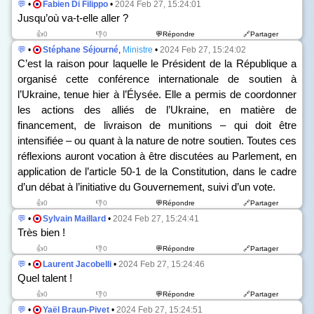
💬
•
Fabien Di Filippo
•
2024 Feb 27, 15:24:01
Jusqu’où va-t-elle aller ?
👍0
👎0
💬Répondre
🔗Partager
💬
•
Stéphane Séjourné
,
Ministre
•
2024 Feb 27, 15:24:02
C’est la raison pour laquelle le Président de la République a
organisé cette conférence internationale de soutien à
l’Ukraine, tenue hier à l’Élysée. Elle a permis de coordonner
les actions des alliés de l’Ukraine, en matière de
financement, de livraison de munitions – qui doit être
intensifiée – ou quant à la nature de notre soutien. Toutes ces
réflexions auront vocation à être discutées au Parlement, en
application de l’article 50-1 de la Constitution, dans le cadre
d’un débat à l’initiative du Gouvernement, suivi d’un vote.
👍0
👎0
💬Répondre
🔗Partager
💬
•
Sylvain Maillard
•
2024 Feb 27, 15:24:41
Très bien !
👍0
👎0
💬Répondre
🔗Partager
💬
•
Laurent Jacobelli
•
2024 Feb 27, 15:24:46
Quel talent !
👍0
👎0
💬Répondre
🔗Partager
💬
•
Yaël Braun-Pivet
•
2024 Feb 27, 15:24:51