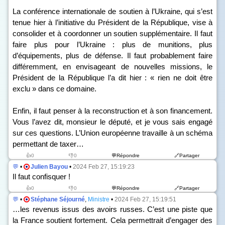
La conférence internationale de soutien à l’Ukraine, qui s’est
tenue hier à l’initiative du Président de la République, vise à
consolider et à coordonner un soutien supplémentaire. Il faut
faire plus pour l’Ukraine : plus de munitions, plus
d’équipements, plus de défense. Il faut probablement faire
différemment, en envisageant de nouvelles missions, le
Président de la République l’a dit hier : « rien ne doit être
exclu » dans ce domaine.
Enfin, il faut penser à la reconstruction et à son financement.
Vous l’avez dit, monsieur le député, et je vous sais engagé
sur ces questions. L’Union européenne travaille à un schéma
permettant de taxer…
👍0
👎0
💬Répondre
🔗Partager
💬
•
Julien Bayou
•
2024 Feb 27, 15:19:23
Il faut confisquer !
👍0
👎0
💬Répondre
🔗Partager
💬
•
Stéphane Séjourné
,
Ministre
•
2024 Feb 27, 15:19:51
…les revenus issus des avoirs russes. C’est une piste que
la France soutient fortement. Cela permettrait d’engager des