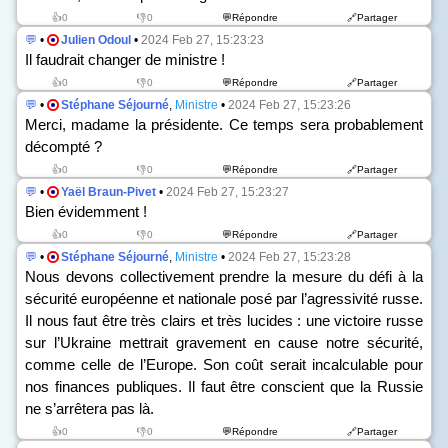
👍0
👎0
💬Répondre
🔗Partager
💬
•
Julien Odoul
•
2024 Feb 27, 15:23:23
Il faudrait changer de ministre !
👍0
👎0
💬Répondre
🔗Partager
💬
•
Stéphane Séjourné
,
Ministre
•
2024 Feb 27, 15:23:26
Merci, madame la présidente. Ce temps sera probablement
décompté ?
👍0
👎0
💬Répondre
🔗Partager
💬
•
Yaël Braun-Pivet
•
2024 Feb 27, 15:23:27
Bien évidemment !
👍0
👎0
💬Répondre
🔗Partager
💬
•
Stéphane Séjourné
,
Ministre
•
2024 Feb 27, 15:23:28
Nous devons collectivement prendre la mesure du défi à la
sécurité européenne et nationale posé par l’agressivité russe.
Il nous faut être très clairs et très lucides : une victoire russe
sur l’Ukraine mettrait gravement en cause notre sécurité,
comme celle de l’Europe. Son coût serait incalculable pour
nos finances publiques. Il faut être conscient que la Russie
ne s’arrêtera pas là.
👍0
👎0
💬Répondre
🔗Partager