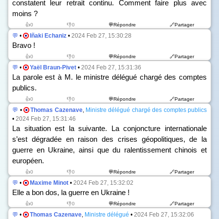
constatent leur retrait continu. Comment faire plus avec
moins ?
👍0
👎0
💬Répondre
🔗Partager
💬
•
Iñaki Echaniz
•
2024 Feb 27, 15:30:28
Bravo !
👍0
👎0
💬Répondre
🔗Partager
💬
•
Yaël Braun-Pivet
•
2024 Feb 27, 15:31:36
La parole est à M. le ministre délégué chargé des comptes
publics.
👍0
👎0
💬Répondre
🔗Partager
💬
•
Thomas Cazenave
,
Ministre délégué chargé des comptes publics
•
2024 Feb 27, 15:31:46
La situation est la suivante. La conjoncture internationale
s’est dégradée en raison des crises géopolitiques, de la
guerre en Ukraine, ainsi que du ralentissement chinois et
européen.
👍0
👎0
💬Répondre
🔗Partager
💬
•
Maxime Minot
•
2024 Feb 27, 15:32:02
Elle a bon dos, la guerre en Ukraine !
👍0
👎0
💬Répondre
🔗Partager
💬
•
Thomas Cazenave
,
Ministre délégué
•
2024 Feb 27, 15:32:06