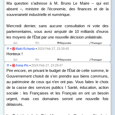
Ma question s’adresse à M. Bruno Le Maire – qui est
absent –, ministre de l’économie, des finances et de la
souveraineté industrielle et numérique.
Mercredi dernier, sans aucune consultation ni vote des
parlementaires, vous avez amputé de 10 milliards d’euros
les moyens de l’État par une nouvelle décision unilatérale.
👍0
👎0
💬Répondre
🔗Partager
💬
•
Iñaki Echaniz
•
2024 Feb 27, 15:29:45
Honteux !
👍0
👎0
💬Répondre
🔗Partager
💬
•
Anna Pic
•
2024 Feb 27, 15:29:47
Pire encore, en privant le budget de l’État de cette somme, le
Gouvernement choisit de s’en prendre aux biens communs,
au patrimoine de ceux qui n’en ont pas. Vous faites le choix
de la casse des services publics ! Santé, éducation, action
sociale : les Françaises et les Français en ont un besoin
urgent, mais ces domaines seront une nouvelle fois
délaissés.