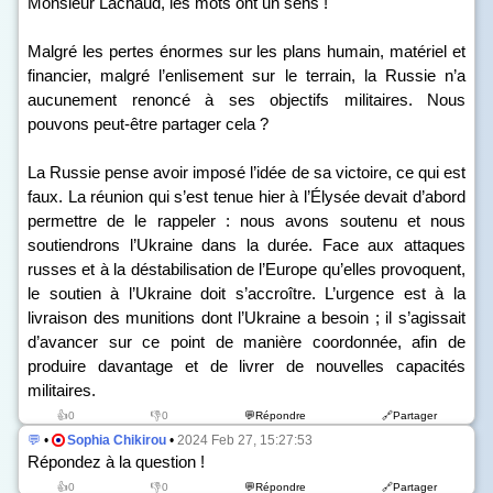
Monsieur Lachaud, les mots ont un sens !
Malgré les pertes énormes sur les plans humain, matériel et
financier, malgré l’enlisement sur le terrain, la Russie n’a
aucunement renoncé à ses objectifs militaires. Nous
pouvons peut-être partager cela ?
La Russie pense avoir imposé l’idée de sa victoire, ce qui est
faux. La réunion qui s’est tenue hier à l’Élysée devait d’abord
permettre de le rappeler : nous avons soutenu et nous
soutiendrons l’Ukraine dans la durée. Face aux attaques
russes et à la déstabilisation de l’Europe qu’elles provoquent,
le soutien à l’Ukraine doit s’accroître. L’urgence est à la
livraison des munitions dont l’Ukraine a besoin ; il s’agissait
d’avancer sur ce point de manière coordonnée, afin de
produire davantage et de livrer de nouvelles capacités
militaires.
👍0
👎0
💬Répondre
🔗Partager
💬
•
Sophia Chikirou
•
2024 Feb 27, 15:27:53
Répondez à la question !
👍0
👎0
💬Répondre
🔗Partager