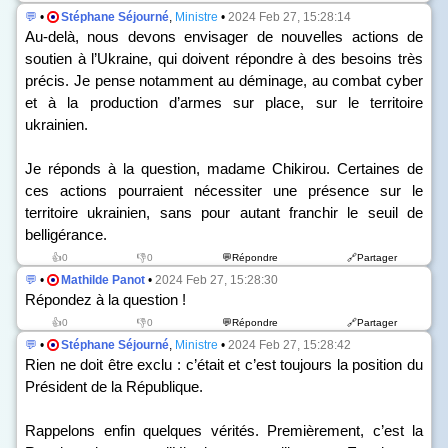
💬
•
Stéphane Séjourné
,
Ministre
•
2024 Feb 27, 15:28:14
Au-delà, nous devons envisager de nouvelles actions de
soutien à l’Ukraine, qui doivent répondre à des besoins très
précis. Je pense notamment au déminage, au combat cyber
et à la production d’armes sur place, sur le territoire
ukrainien.
Je réponds à la question, madame Chikirou. Certaines de
ces actions pourraient nécessiter une présence sur le
territoire ukrainien, sans pour autant franchir le seuil de
belligérance.
👍0
👎0
💬Répondre
🔗Partager
💬
•
Mathilde Panot
•
2024 Feb 27, 15:28:30
Répondez à la question !
👍0
👎0
💬Répondre
🔗Partager
💬
•
Stéphane Séjourné
,
Ministre
•
2024 Feb 27, 15:28:42
Rien ne doit être exclu : c’était et c’est toujours la position du
Président de la République.
Rappelons enfin quelques vérités. Premièrement, c’est la