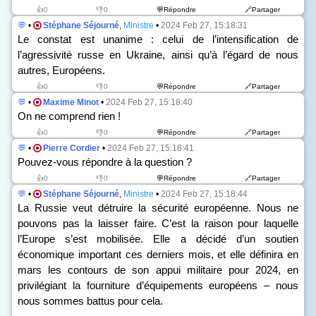
👍0
👎0
💬Répondre
🔗Partager
💬
•
Stéphane Séjourné
,
Ministre
•
2024 Feb 27, 15:18:31
Le constat est unanime : celui de l’intensification de
l’agressivité russe en Ukraine, ainsi qu’à l’égard de nous
autres, Européens.
👍0
👎0
💬Répondre
🔗Partager
💬
•
Maxime Minot
•
2024 Feb 27, 15:18:40
On ne comprend rien !
👍0
👎0
💬Répondre
🔗Partager
💬
•
Pierre Cordier
•
2024 Feb 27, 15:18:41
Pouvez-vous répondre à la question ?
👍0
👎0
💬Répondre
🔗Partager
💬
•
Stéphane Séjourné
,
Ministre
•
2024 Feb 27, 15:18:44
La Russie veut détruire la sécurité européenne. Nous ne
pouvons pas la laisser faire. C’est la raison pour laquelle
l’Europe s’est mobilisée. Elle a décidé d’un soutien
économique important ces derniers mois, et elle définira en
mars les contours de son appui militaire pour 2024, en
privilégiant la fourniture d’équipements européens – nous
nous sommes battus pour cela.