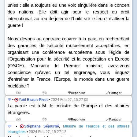
unies ; elle a toujours eu une voix singulière dans le concert
des nations. Elle doit agir pour le respect du droit
international, au lieu de jeter de l’huile sur le feu et d’attiser la
guerre !
Nous devons au contraire œuvrer à la paix, en recherchant
des garanties de sécurité mutuellement acceptables, en
organisant une conférence européenne sous l’égide de
l’Organisation pour la sécurité et la coopération en Europe
(OSCE). Monsieur le Premier ministre, avez-vous
conscience qu’avec un tel engrenage, vous risquez
d’entraîner la France, l’Europe, le monde dans une guerre
nucléaire ?
👍0
👎0
💬Répondre
🔗Partager
💬
•
Yaël Braun-Pivet
•
2024 Feb 27, 15:27:05
La parole est à M. le ministre de l’Europe et des affaires
étrangères.
👍0
👎0
💬Répondre
🔗Partager
💬
•
Stéphane Séjourné
,
Ministre de l’europe et des affaires
étrangères
•
2024 Feb 27, 15:27:12