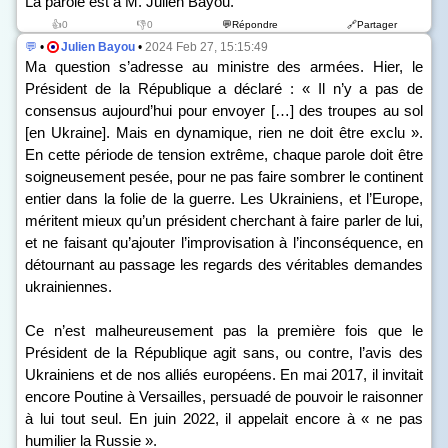
La parole est à M. Julien Bayou.
👍0
👎0
💬Répondre
🔗Partager
💬
•
Julien Bayou
•
2024 Feb 27, 15:15:49
Ma question s’adresse au ministre des armées. Hier, le
Président de la République a déclaré : « Il n’y a pas de
consensus aujourd’hui pour envoyer […] des troupes au sol
[en Ukraine]. Mais en dynamique, rien ne doit être exclu ».
En cette période de tension extrême, chaque parole doit être
soigneusement pesée, pour ne pas faire sombrer le continent
entier dans la folie de la guerre. Les Ukrainiens, et l’Europe,
méritent mieux qu’un président cherchant à faire parler de lui,
et ne faisant qu’ajouter l’improvisation à l’inconséquence, en
détournant au passage les regards des véritables demandes
ukrainiennes.
Ce n’est malheureusement pas la première fois que le
Président de la République agit sans, ou contre, l’avis des
Ukrainiens et de nos alliés européens. En mai 2017, il invitait
encore Poutine à Versailles, persuadé de pouvoir le raisonner
à lui tout seul. En juin 2022, il appelait encore à « ne pas
humilier la Russie ».