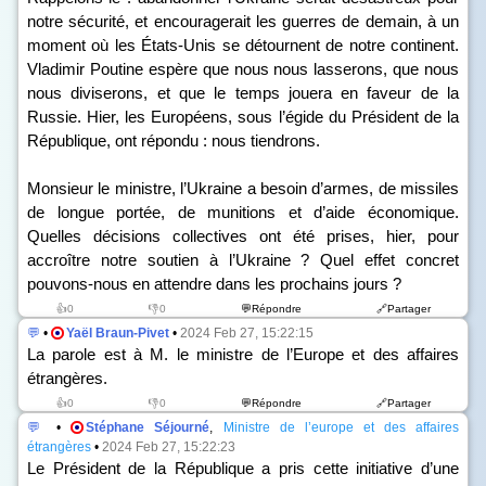
notre sécurité, et encouragerait les guerres de demain, à un
moment où les États-Unis se détournent de notre continent.
Vladimir Poutine espère que nous nous lasserons, que nous
nous diviserons, et que le temps jouera en faveur de la
Russie. Hier, les Européens, sous l’égide du Président de la
République, ont répondu : nous tiendrons.
Monsieur le ministre, l’Ukraine a besoin d’armes, de missiles
de longue portée, de munitions et d’aide économique.
Quelles décisions collectives ont été prises, hier, pour
accroître notre soutien à l’Ukraine ? Quel effet concret
pouvons-nous en attendre dans les prochains jours ?
👍0
👎0
💬Répondre
🔗Partager
💬
•
Yaël Braun-Pivet
•
2024 Feb 27, 15:22:15
La parole est à M. le ministre de l’Europe et des affaires
étrangères.
👍0
👎0
💬Répondre
🔗Partager
💬
•
Stéphane Séjourné
,
Ministre de l’europe et des affaires
étrangères
•
2024 Feb 27, 15:22:23
Le Président de la République a pris cette initiative d’une