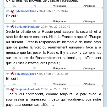
Ukrainiens les moyens de vaincre l’agresseur.
👍0
👎0
💬Répondre
🔗Partager
💬
•
Sylvain Maillard
•
2024 Feb 27, 15:20:44
Eh oui !
👍0
👎0
💬Répondre
🔗Partager
💬
•
Benjamin Haddad
•
2024 Feb 27, 15:20:47
Seule la défaite de la Russie peut assurer la sécurité et la
stabilité de notre continent. Hier, la France a appelé l’Europe
au sursaut. C’est la responsabilité historique de notre pays
que de porter la voix du réarmement européen, face à la
menace que fait peser la Russie. Il y a ceux, y compris ici,
sur les bancs du Rassemblement national , qui affirmaient
que la Russie n’attaquerait jamais ;…
👍0
👎0
💬Répondre
🔗Partager
💬
•
Sylvain Maillard
•
2024 Feb 27, 15:21:10
Eh oui !
👍0
👎0
💬Répondre
🔗Partager
💬
•
Benjamin Haddad
•
2024 Feb 27, 15:21:13
…ceux qui confondent, comme toujours, la paix avec la
soumission à l’agresseur ; ceux qui voudraient voir notre
pays abandonner ses alliés ;…