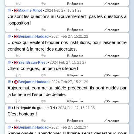
👍0
👎0
💬Répondre
🔗Partager
💬
•
Maxime Minot
•
2024 Feb 27, 15:21:22
Ce sont les questions au Gouvernement, pas les questions à
l’opposition !
👍0
👎0
💬Répondre
🔗Partager
💬
•
Benjamin Haddad
•
2024 Feb 27, 15:21:22
…ceux qui veulent bloquer nos institutions, pour laisser notre
continent à la merci des autocrates.
👍0
👎0
💬Répondre
🔗Partager
💬
•
Yaël Braun-Pivet
•
2024 Feb 27, 15:21:27
Chers collègues, un peu de silence !
👍0
👎0
💬Répondre
🔗Partager
💬
•
Benjamin Haddad
•
2024 Feb 27, 15:21:29
Aujourd’hui, comme au siècle précédent, ils sont guidés par
la lâcheté et l’esprit de défaite.
👍0
👎0
💬Répondre
🔗Partager
💬
• Un député du groupe RN •
2024 Feb 27, 15:21:36
C’est honteux !
👍0
👎0
💬Répondre
🔗Partager
💬
•
Benjamin Haddad
•
2024 Feb 27, 15:21:37
Rappelons-le : abandonner l’Ukraine serait désastreux pour