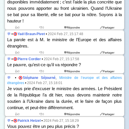
disponibles immédiatement ; c’est l’aide la plus concrète que
nous pouvons apporter au front ukrainien. Quand l’Ukraine
se bat pour sa liberté, elle se bat pour la nôtre. Soyons à la
hauteur !
👍0
👎0
💬Répondre
🔗Partager
💬
•
Yaël Braun-Pivet
•
2024 Feb 27, 15:17:48
La parole est à M. le ministre de l’Europe et des affaires
étrangères.
👍0
👎0
💬Répondre
🔗Partager
💬
•
Pierre Cordier
•
2024 Feb 27, 15:17:58
Le pauvre, qu’est-ce qu’il va répondre ?
👍0
👎0
💬Répondre
🔗Partager
💬
•
Stéphane Séjourné
,
Ministre de l’europe et des affaires
étrangères
•
2024 Feb 27, 15:18:01
Je vous prie d’excuser le ministre des armées. Le Président
de la République l’a dit hier, nous devons maintenir notre
soutien à l’Ukraine dans la durée, et le faire de façon plus
continue, et peut-être différemment.
👍0
👎0
💬Répondre
🔗Partager
💬
•
Patrick Hetzel
•
2024 Feb 27, 15:18:29
Vous pouvez être un peu plus précis ?