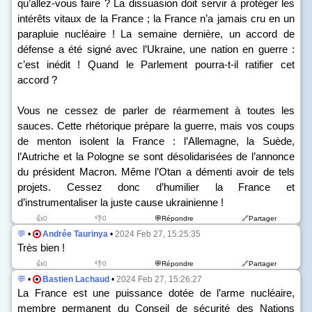
qu’allez-vous faire ? La dissuasion doit servir à protéger les
intérêts vitaux de la France ; la France n’a jamais cru en un
parapluie nucléaire ! La semaine dernière, un accord de
défense a été signé avec l’Ukraine, une nation en guerre :
c’est inédit ! Quand le Parlement pourra-t-il ratifier cet
accord ?
Vous ne cessez de parler de réarmement à toutes les
sauces. Cette rhétorique prépare la guerre, mais vos coups
de menton isolent la France : l’Allemagne, la Suède,
l’Autriche et la Pologne se sont désolidarisées de l’annonce
du président Macron. Même l’Otan a démenti avoir de tels
projets. Cessez donc d’humilier la France et
d’instrumentaliser la juste cause ukrainienne !
👍0
👎0
💬Répondre
🔗Partager
💬
•
Andrée Taurinya
•
2024 Feb 27, 15:25:35
Très bien !
👍0
👎0
💬Répondre
🔗Partager
💬
•
Bastien Lachaud
•
2024 Feb 27, 15:26:27
La France est une puissance dotée de l’arme nucléaire,
membre permanent du Conseil de sécurité des Nations