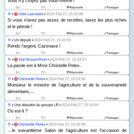
Vous n’y croyez pas vous-même !
👍0
👎0
💬Répondre
🔗Partager
💬
•
Julie Laernoes
•
2024 Feb 27, 15:33:48
Si vous n’avez pas assez de recettes, taxez les plus riches
et le pétrole !
👍0
👎0
💬Répondre
🔗Partager
💬
• Un député •
2024 Feb 27, 15:33:55
Rends l’argent, Cazenave !
👍0
👎0
💬Répondre
🔗Partager
💬
•
Yaël Braun-Pivet
•
2024 Feb 27, 15:33:57
La parole est à Mme Christelle Petex.
👍0
👎0
💬Répondre
🔗Partager
💬
•
Christelle Petex
•
2024 Feb 27, 15:33:58
Monsieur le ministre de l’agriculture et de la souveraineté
alimentaire,…
👍0
👎0
💬Répondre
🔗Partager
💬
• Une députée du groupe LR •
2024 Feb 27, 15:33:59
Où est-il ?
👍0
👎0
💬Répondre
🔗Partager
💬
•
Christelle Petex
•
2024 Feb 27, 15:33:59
…le soixantième Salon de l’agriculture est l’occasion de