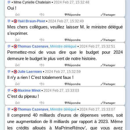
💬
• Mme Cyrielle Chatelain •
2024 Feb 27, 15:32:48
Oui !
👍0
👎0
💬Répondre
🔗Partager
💬
•
Yaël Braun-Pivet
•
2024 Feb 27, 15:32:49
Mes chers collègues, veuillez laisser M. le ministre délégué
s’exprimer.
👍0
👎0
💬Répondre
🔗Partager
💬
•
Thomas Cazenave
,
Ministre délégué
•
2024 Feb 27, 15:32:51
Permettez-moi de vous dire que le budget pour 2024
demeure le budget le plus vert de notre histoire.
👍0
👎0
💬Répondre
🔗Partager
💬
•
Julie Laernoes
•
2024 Feb 27, 15:32:59
Il n’y a rien ! C’est totalement faux !
👍0
👎0
💬Répondre
🔗Partager
💬
•
Maxime Minot
•
2024 Feb 27, 15:33:03
C’est du pipeau !
👍0
👎0
💬Répondre
🔗Partager
💬
•
Thomas Cazenave
,
Ministre délégué
•
2024 Feb 27, 15:33:07
Il comprend 40 milliards d’euros de dépenses vertes, soit
une augmentation de 8 milliards par rapport à 2023. Même
les crédits alloués à MaPrimeRénov’, que vous avez