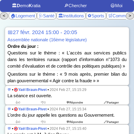
🏛️
D
emo
K
ratia
🔎Chercher
😃Moi
<
🏠Logement
🩺Santé
🏛️Institutions
⚽Sports
🛒Commerc
>
📅27 févr. 2024 15:00 - 20:05
Assemblée nationale (16ème législature)
Ordre du jour :
Questions sur le thème : « L'accès aux services publics
dans les territoires ruraux (rapport d'information n°1073 du
comité d'évaluation et de contrôle des politiques publiques) »
Questions sur le thème : « 9 mois après, premier bilan du
plan gouvernemental « Agir contre la fraude » »
💬
•
Yaël Braun-Pivet
•
2024 Feb 27, 15:15:29
La séance est ouverte.
👍0
👎0
💬Répondre
🔗Partager
💬
•
Yaël Braun-Pivet
•
2024 Feb 27, 15:15:34
L’ordre du jour appelle les questions au Gouvernement.
👍0
👎0
💬Répondre
🔗Partager
💬
•
Yaël Braun-Pivet
•
2024 Feb 27, 15:15:40