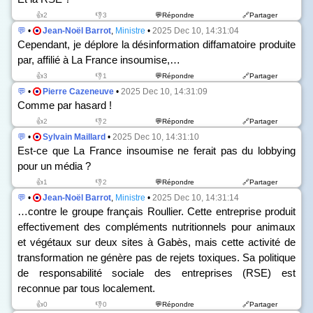
👍2
👎3
💬Répondre
🔗Partager
💬
•
Jean-Noël Barrot
,
Ministre
•
2025 Dec 10, 14:31:04
Cependant, je déplore la désinformation diffamatoire produite
par, affilié à La France insoumise,…
👍3
👎1
💬Répondre
🔗Partager
💬
•
Pierre Cazeneuve
•
2025 Dec 10, 14:31:09
Comme par hasard !
👍2
👎2
💬Répondre
🔗Partager
💬
•
Sylvain Maillard
•
2025 Dec 10, 14:31:10
Est-ce que La France insoumise ne ferait pas du lobbying
pour un média ?
👍1
👎2
💬Répondre
🔗Partager
💬
•
Jean-Noël Barrot
,
Ministre
•
2025 Dec 10, 14:31:14
…contre le groupe français Roullier. Cette entreprise produit
effectivement des compléments nutritionnels pour animaux
et végétaux sur deux sites à Gabès, mais cette activité de
transformation ne génère pas de rejets toxiques. Sa politique
de responsabilité sociale des entreprises (RSE) est
reconnue par tous localement.
👍0
👎0
💬Répondre
🔗Partager