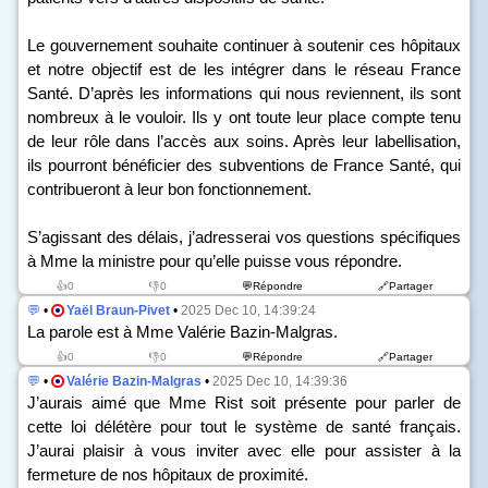
Le gouvernement souhaite continuer à soutenir ces hôpitaux
et notre objectif est de les intégrer dans le réseau France
Santé. D’après les informations qui nous reviennent, ils sont
nombreux à le vouloir. Ils y ont toute leur place compte tenu
de leur rôle dans l’accès aux soins. Après leur labellisation,
ils pourront bénéficier des subventions de France Santé, qui
contribueront à leur bon fonctionnement.
S’agissant des délais, j’adresserai vos questions spécifiques
à Mme la ministre pour qu’elle puisse vous répondre.
👍0
👎0
💬Répondre
🔗Partager
💬
•
Yaël Braun-Pivet
•
2025 Dec 10, 14:39:24
La parole est à Mme Valérie Bazin-Malgras.
👍0
👎0
💬Répondre
🔗Partager
💬
•
Valérie Bazin-Malgras
•
2025 Dec 10, 14:39:36
J’aurais aimé que Mme Rist soit présente pour parler de
cette loi délétère pour tout le système de santé français.
J’aurai plaisir à vous inviter avec elle pour assister à la
fermeture de nos hôpitaux de proximité.