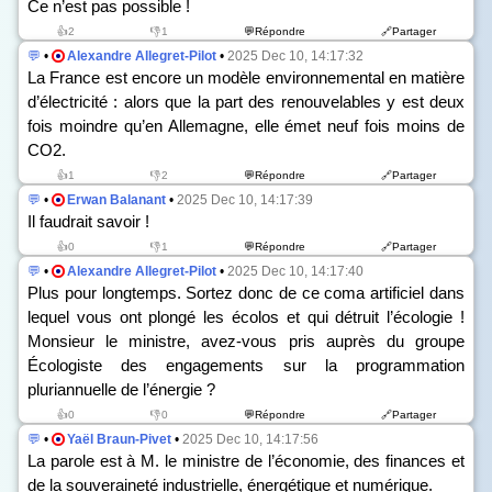
Ce n’est pas possible !
👍2
👎1
💬Répondre
🔗Partager
💬
•
Alexandre Allegret-Pilot
•
2025 Dec 10, 14:17:32
La France est encore un modèle environnemental en matière
d’électricité : alors que la part des renouvelables y est deux
fois moindre qu’en Allemagne, elle émet neuf fois moins de
CO
2
.
👍1
👎2
💬Répondre
🔗Partager
💬
•
Erwan Balanant
•
2025 Dec 10, 14:17:39
Il faudrait savoir !
👍0
👎1
💬Répondre
🔗Partager
💬
•
Alexandre Allegret-Pilot
•
2025 Dec 10, 14:17:40
Plus pour longtemps. Sortez donc de ce coma artificiel dans
lequel vous ont plongé les écolos et qui détruit l’écologie !
Monsieur le ministre, avez-vous pris auprès du groupe
Écologiste des engagements sur la programmation
pluriannuelle de l’énergie ?
👍0
👎0
💬Répondre
🔗Partager
💬
•
Yaël Braun-Pivet
•
2025 Dec 10, 14:17:56
La parole est à M. le ministre de l’économie, des finances et
de la souveraineté industrielle, énergétique et numérique.