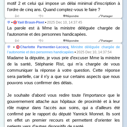
motif 2 et celui qui impose un délai minimal d’inscription à
l’ordre de cinq ans. Quand comptez-vous le faire ?
👍0
👎0
💬Répondre
🔗Partager
💬
•
Yaël Braun-Pivet
•
2025 Dec 10, 14:37:45
La parole est à Mme la ministre déléguée chargée de
l’autonomie et des personnes handicapées.
👍0
👎0
💬Répondre
🔗Partager
💬
•
Charlotte Parmentier-Lecocq
,
Ministre déléguée chargée de
l’autonomie et des personnes handicapées
•
2025 Dec 10, 14:37:54
Madame la députée, je vous prie d’excuser Mme la ministre
de la santé, Stéphanie Rist, qui m’a chargée de vous
communiquer la réponse à votre question. Cette réponse
sera partielle, car il n’y a que sur certains aspects que nous
pouvons vous confirmer des délais.
Je souhaite d’abord vous redire toute l’importance que le
gouvernement attache aux hôpitaux de proximité et à leur
rôle majeur dans l’accès aux soins, qui a d’ailleurs été
confirmé par le rapport du député Yannick Monnet. Ils sont
en effet un premier recours et permettent d’orienter les
patients vers d’autres dispositifs de santé.