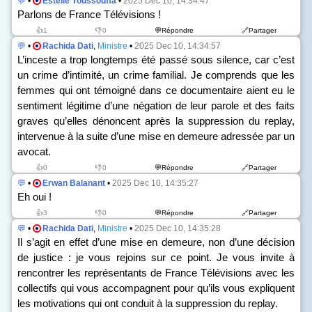
💬
•
Estelle Youssouffa
•
2025 Dec 10, 14:34:47
Parlons de France Télévisions !
👍1
👎0
💬Répondre
🔗Partager
💬
•
Rachida Dati
,
Ministre
•
2025 Dec 10, 14:34:57
L’inceste a trop longtemps été passé sous silence, car c’est
un crime d’intimité, un crime familial. Je comprends que les
femmes qui ont témoigné dans ce documentaire aient eu le
sentiment légitime d’une négation de leur parole et des faits
graves qu’elles dénoncent après la suppression du replay,
intervenue à la suite d’une mise en demeure adressée par un
avocat.
👍0
👎0
💬Répondre
🔗Partager
💬
•
Erwan Balanant
•
2025 Dec 10, 14:35:27
Eh oui !
👍3
👎0
💬Répondre
🔗Partager
💬
•
Rachida Dati
,
Ministre
•
2025 Dec 10, 14:35:28
Il s’agit en effet d’une mise en demeure, non d’une décision
de justice : je vous rejoins sur ce point. Je vous invite à
rencontrer les représentants de France Télévisions avec les
collectifs qui vous accompagnent pour qu’ils vous expliquent
les motivations qui ont conduit à la suppression du replay.