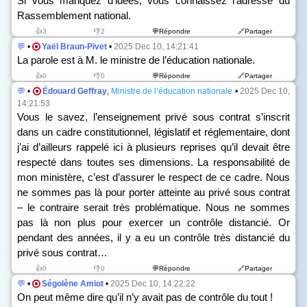
Si vous manquez d’idées, vous connaissez l’adresse du
Rassemblement national.
👍3
👎2
💬Répondre
🔗Partager
💬
•
Yaël Braun-Pivet
•
2025 Dec 10, 14:21:41
La parole est à M. le ministre de l’éducation nationale.
👍0
👎0
💬Répondre
🔗Partager
💬
•
Édouard Geffray
,
Ministre de l’éducation nationale
•
2025 Dec 10,
14:21:53
Vous le savez, l’enseignement privé sous contrat s’inscrit
dans un cadre constitutionnel, législatif et réglementaire, dont
j’ai d’ailleurs rappelé ici à plusieurs reprises qu’il devait être
respecté dans toutes ses dimensions. La responsabilité de
mon ministère, c’est d’assurer le respect de ce cadre. Nous
ne sommes pas là pour porter atteinte au privé sous contrat
– le contraire serait très problématique. Nous ne sommes
pas là non plus pour exercer un contrôle distancié. Or
pendant des années, il y a eu un contrôle très distancié du
privé sous contrat…
👍0
👎0
💬Répondre
🔗Partager
💬
•
Ségolène Amiot
•
2025 Dec 10, 14:22:22
On peut même dire qu’il n’y avait pas de contrôle du tout !