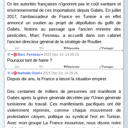
Or les autorités françaises n’ignorent pas le coût sanitaire et
environnemental de ces importations depuis Gabès. En juillet
2017, l’ambassadeur de France en Tunisie a en effet
annoncé un soutien au projet de dépollution du golfe de
Gabès. Notons au passage que l’ancien ministre des
pesticides, Marc Fesneau, a accueilli dans son cabinet
l’ancien directeur général de la stratégie de Roullier.
👍0
👎0
💬Répondre
🔗Partager
💬
•
Marc Fesneau
•
2025 Dec 10, 14:29:23
Pourquoi tant de haine ?
👍3
👎1
💬Répondre
🔗Partager
💬
•
Nathalie Oziol
•
2025 Dec 10, 14:29:26
Depuis dix ans, la France a laissé la situation empirer.
Des centaines de milliers de personnes ont manifesté à
Gabès après la grève générale décrétée par l’Union générale
tunisienne du travail. Ces manifestants pacifiques ont été
violemment réprimés, comme chaque mouvement de
protestation citoyen, politique ou syndical l’est en Tunisie.
Avec mon groupe La France insoumise, nous disons notre