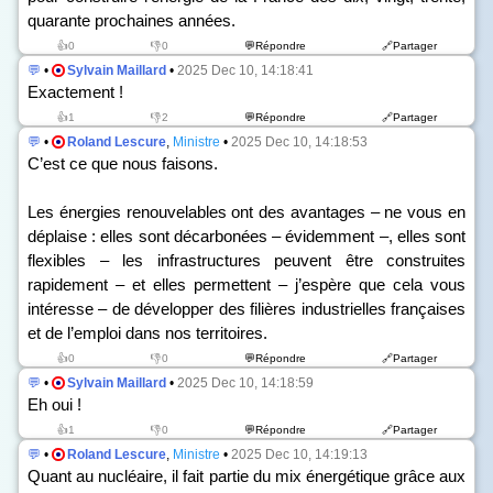
quarante prochaines années.
👍0
👎0
💬Répondre
🔗Partager
💬
•
Sylvain Maillard
•
2025 Dec 10, 14:18:41
Exactement !
👍1
👎2
💬Répondre
🔗Partager
💬
•
Roland Lescure
,
Ministre
•
2025 Dec 10, 14:18:53
C’est ce que nous faisons.
Les énergies renouvelables ont des avantages – ne vous en
déplaise : elles sont décarbonées – évidemment –, elles sont
flexibles – les infrastructures peuvent être construites
rapidement – et elles permettent – j’espère que cela vous
intéresse – de développer des filières industrielles françaises
et de l’emploi dans nos territoires.
👍0
👎0
💬Répondre
🔗Partager
💬
•
Sylvain Maillard
•
2025 Dec 10, 14:18:59
Eh oui !
👍1
👎0
💬Répondre
🔗Partager
💬
•
Roland Lescure
,
Ministre
•
2025 Dec 10, 14:19:13
Quant au nucléaire, il fait partie du mix énergétique grâce aux