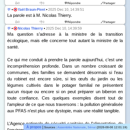
👍0
👎0
💬Répondre
🔗Partager
💬
•
Yaël Braun-Pivet
•
2025 Dec 10, 14:39:51
La parole est à M. Nicolas Thierry.
👍0
👎0
💬Répondre
🔗Partager
💬
•
Nicolas Thierry
•
2025 Dec 10, 14:39:59
Ma question s’adresse à la ministre de la transition
écologique, mais elle concerne tout autant la ministre de la
santé.
Ce qui me conduit à prendre la parole aujourd’hui, c’est une
incompréhension profonde. Dans un nombre croissant de
communes, des familles se demandent désormais si l’eau
du robinet est encore sûre, si les œufs du jardin ou les
légumes cultivés dans le potager familial ne présentent
aucun risque ou encore si on peut préparer un biberon en
toute confiance. Ces quelques exemples disent tout de
l’ampleur de ce que nous traversons : la pollution généralisée
aux PFAS n’est plus une dystopie, mais une réalité tangible.
L’Agence nationale de sécurité sanitaire de l’alimentation, de
À propos
|
Sources :
Assemblée Nationale
,
Sénat
(2026-08-06 12:01:19)
l’environnement et du travail vient de le confirmer après une