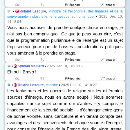
👍0
👎0
💬Répondre
🔗Partager
💬
•
Roland Lescure
,
Ministre de l’économie, des finances et de la
souveraineté industrielle, énergétique et numérique
•
2025 Dec 10,
14:18:04
Vous nous accusez de prendre quelque chose en otage, je
n’ai pas bien compris quoi. Ce que je peux vous dire, c’est
que la programmation pluriannuelle de l’énergie est un sujet
trop sérieux pour que de basses considérations politiques
vous amènent à le prendre en otage.
👍0
👎0
💬Répondre
🔗Partager
💬
•
Sylvain Maillard
•
2025 Dec 10, 14:18:19
Eh oui ! Bravo !
👍1
👎2
💬Répondre
🔗Partager
💬
•
Roland Lescure
,
Ministre
•
2025 Dec 10, 14:18:27
Les fantasmes et les guerres de religion sur les différentes
sources d’énergie, nous en avons soupé ! Nous sommes
capables, sur ce sujet comme sur d’autres – y compris le
financement de la sécurité sociale –, d’échanger entre gens
de bonne volonté, sans caricature et en tenant compte des
avantages et des inconvénients de chaque source d’énergie,
pour construire l’énergie de la France des dix, vingt, trente,