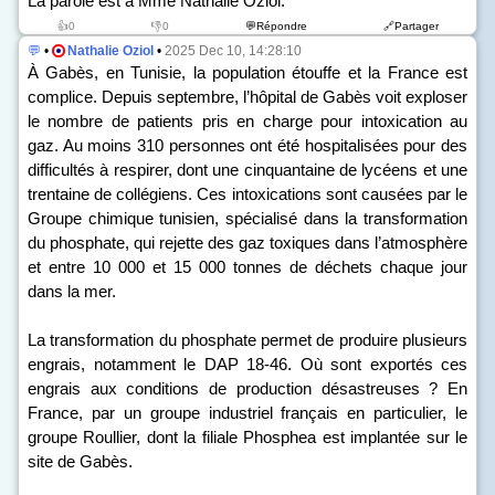
La parole est à Mme Nathalie Oziol.
👍0
👎0
💬Répondre
🔗Partager
💬
•
Nathalie Oziol
•
2025 Dec 10, 14:28:10
À Gabès, en Tunisie, la population étouffe et la France est
complice. Depuis septembre, l’hôpital de Gabès voit exploser
le nombre de patients pris en charge pour intoxication au
gaz. Au moins 310 personnes ont été hospitalisées pour des
difficultés à respirer, dont une cinquantaine de lycéens et une
trentaine de collégiens. Ces intoxications sont causées par le
Groupe chimique tunisien, spécialisé dans la transformation
du phosphate, qui rejette des gaz toxiques dans l’atmosphère
et entre 10 000 et 15 000 tonnes de déchets chaque jour
dans la mer.
La transformation du phosphate permet de produire plusieurs
engrais, notamment le DAP 18-46. Où sont exportés ces
engrais aux conditions de production désastreuses ? En
France, par un groupe industriel français en particulier, le
groupe Roullier, dont la filiale Phosphea est implantée sur le
site de Gabès.