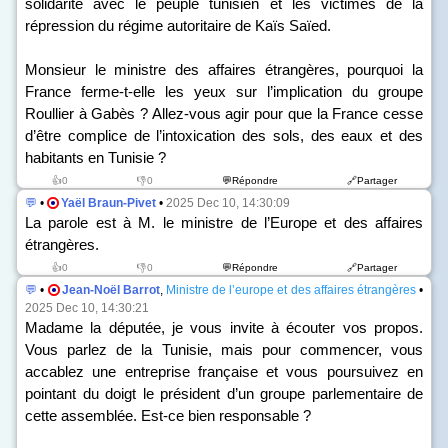
solidarité avec le peuple tunisien et les victimes de la
répression du régime autoritaire de Kaïs Saïed.
Monsieur le ministre des affaires étrangères, pourquoi la
France ferme-t-elle les yeux sur l’implication du groupe
Roullier à Gabès ? Allez-vous agir pour que la France cesse
d’être complice de l’intoxication des sols, des eaux et des
habitants en Tunisie ?
👍0
👎0
💬Répondre
🔗Partager
💬
•
Yaël Braun-Pivet
•
2025 Dec 10, 14:30:09
La parole est à M. le ministre de l’Europe et des affaires
étrangères.
👍0
👎0
💬Répondre
🔗Partager
💬
•
Jean-Noël Barrot
,
Ministre de l’europe et des affaires étrangères
•
2025 Dec 10, 14:30:21
Madame la députée, je vous invite à écouter vos propos.
Vous parlez de la Tunisie, mais pour commencer, vous
accablez une entreprise française et vous poursuivez en
pointant du doigt le président d’un groupe parlementaire de
cette assemblée. Est-ce bien responsable ?