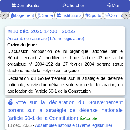
🏛️
D
emo
K
ratia
🔎Chercher
😃Moi
<
🏠Logement
🩺Santé
🏛️Institutions
⚽Sports
🛒Commerc
>
📅10 déc. 2025 14:00 - 20:55
Assemblée nationale (17ème législature)
Ordre du jour :
Discussion proposition de loi organique, adoptée par le
Sénat, tendant à modifier le II de l'article 43 de la loi
organique n° 2004-192 du 27 février 2004 portant statut
d'autonomie de la Polynésie française
Déclaration du Gouvernement sur la stratégie de défense
nationale, suivie d'un débat et vote sur cette déclaration, en
application de l'article 50-1 de la Constitution
🗳️Vote sur la déclaration du Gouvernement
portant sur la stratégie de défense nationale
(article 50-1 de la Constitution)
👍Adopté
10 déc. 2025
•
Assemblée nationale (17ème législature)