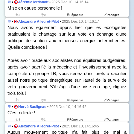
💬
•
Jérémie Iordanoff
•
2025 Dec 10, 14:16:14
Mise en cause personnelle !
👍3
👎0
💬Répondre
🔗Partager
💬
•
Alexandre Allegret-Pilot
•
2025 Dec 10, 14:16:17
Nous avons également appris hier que les écologistes
pratiquaient le chantage sur leur vote en échange d’une
politique de soutien aux ruineuses énergies intermittentes.
Quelle coïncidence !
Après avoir bradé aux socialistes nos équilibres budgétaires,
après avoir sacrifié la médecine et l’investissement avec la
complicité du groupe LR, vous seriez donc prêts à sacrifier
aussi notre politique énergétique sur l’autel de la survie de
votre gouvernement. S’il s’agit d’une prise en otage, clignez
trois fois !
👍0
👎0
💬Répondre
🔗Partager
💬
•
Hervé Saulignac
•
2025 Dec 10, 14:16:42
C’est ridicule !
👍3
👎1
💬Répondre
🔗Partager
💬
•
Alexandre Allegret-Pilot
•
2025 Dec 10, 14:16:45
Aucun mouvement politique n’a fait plus de mal à