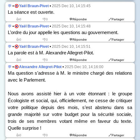
💬
•
Yaël Braun-Pivet
•
2025 Dec 10, 14:15:45
La séance est ouverte.
👍0
👎0
💬Répondre
🔗Partager
💬
•
Yaël Braun-Pivet
•
2025 Dec 10, 14:15:48
L’ordre du jour appelle les questions au gouvernement.
👍0
👎0
💬Répondre
🔗Partager
💬
•
Yaël Braun-Pivet
•
2025 Dec 10, 14:15:51
La parole est à M. Alexandre Allegret-Pilot.
👍0
👎0
💬Répondre
🔗Partager
💬
•
Alexandre Allegret-Pilot
•
2025 Dec 10, 14:16:00
Ma question s’adresse à M. le ministre chargé des relations
avec le Parlement.
Nous avons assisté hier à un vote étonnant : le groupe
Écologiste et social, qui, officiellement, ne cesse de critiquer
votre politique depuis des mois, s’est abstenu dans sa
grande majorité sur votre budget pour la sécurité sociale,
trois de ses membres votant même en faveur du texte.
Quelle surprise !
👍0
👎0
💬Répondre
🔗Partager