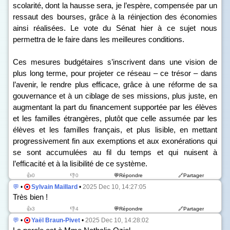
scolarité, dont la hausse sera, je l’espère, compensée par un
ressaut des bourses, grâce à la réinjection des économies
ainsi réalisées. Le vote du Sénat hier à ce sujet nous
permettra de le faire dans les meilleures conditions.
Ces mesures budgétaires s’inscrivent dans une vision de
plus long terme, pour projeter ce réseau – ce trésor – dans
l’avenir, le rendre plus efficace, grâce à une réforme de sa
gouvernance et à un ciblage de ses missions, plus juste, en
augmentant la part du financement supportée par les élèves
et les familles étrangères, plutôt que celle assumée par les
élèves et les familles français, et plus lisible, en mettant
progressivement fin aux exemptions et aux exonérations qui
se sont accumulées au fil du temps et qui nuisent à
l’efficacité et à la lisibilité de ce système.
👍0
👎0
💬Répondre
🔗Partager
💬
•
Sylvain Maillard
•
2025 Dec 10, 14:27:05
Très bien !
👍3
👎4
💬Répondre
🔗Partager
💬
•
Yaël Braun-Pivet
•
2025 Dec 10, 14:28:02