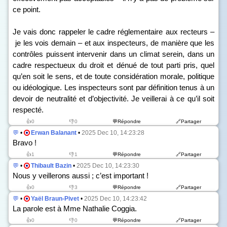
ce point.
Je vais donc rappeler le cadre réglementaire aux recteurs –
je les vois demain – et aux inspecteurs, de manière que les
contrôles puissent intervenir dans un climat serein, dans un
cadre respectueux du droit et dénué de tout parti pris, quel
qu’en soit le sens, et de toute considération morale, politique
ou idéologique. Les inspecteurs sont par définition tenus à un
devoir de neutralité et d’objectivité. Je veillerai à ce qu’il soit
respecté.
👍0
👎0
💬Répondre
🔗Partager
💬
•
Erwan Balanant
•
2025 Dec 10, 14:23:28
Bravo !
👍1
👎1
💬Répondre
🔗Partager
💬
•
Thibault Bazin
•
2025 Dec 10, 14:23:30
Nous y veillerons aussi ; c’est important !
👍0
👎3
💬Répondre
🔗Partager
💬
•
Yaël Braun-Pivet
•
2025 Dec 10, 14:23:42
La parole est à Mme Nathalie Coggia.
👍0
👎0
💬Répondre
🔗Partager