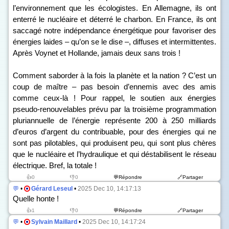
l’environnement que les écologistes. En Allemagne, ils ont
enterré le nucléaire et déterré le charbon. En France, ils ont
saccagé notre indépendance énergétique pour favoriser des
énergies laides – qu’on se le dise –, diffuses et intermittentes.
Après Voynet et Hollande, jamais deux sans trois !
Comment saborder à la fois la planète et la nation ? C’est un
coup de maître – pas besoin d’ennemis avec des amis
comme ceux-là ! Pour rappel, le soutien aux énergies
pseudo-renouvelables prévu par la troisième programmation
pluriannuelle de l’énergie représente 200 à 250 milliards
d’euros d’argent du contribuable, pour des énergies qui ne
sont pas pilotables, qui produisent peu, qui sont plus chères
que le nucléaire et l’hydraulique et qui déstabilisent le réseau
électrique. Bref, la totale !
👍0
👎0
💬Répondre
🔗Partager
💬
•
Gérard Leseul
•
2025 Dec 10, 14:17:13
Quelle honte !
👍1
👎0
💬Répondre
🔗Partager
💬
•
Sylvain Maillard
•
2025 Dec 10, 14:17:24