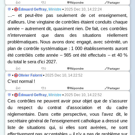
👍0
👎2
💬Répondre
🔗Partager
💬
•
Édouard Geffray
,
Ministre
•
2025 Dec 10, 14:22:24
…– et peut-être pas seulement de cet enseignement,
d’ailleurs. Une vingtaine de contrôles étaient conduits chaque
année – autrement dit, quasiment rien. De fait, ces contrôles
n’intervenaient que dans des situations réellement
problématiques. Nous avons donc engagé, avec sérénité, un
plan de contrôle systématique : 1 000 établissements auront
été contrôlés cette année – 985 ont été effectués – et 40 %
du total le sera d’ici 2027.
👍0
👎0
💬Répondre
🔗Partager
💬
•
Olivier Falorni
•
2025 Dec 10, 14:22:52
C’est normal !
👍0
👎3
💬Répondre
🔗Partager
💬
•
Édouard Geffray
,
Ministre
•
2025 Dec 10, 14:22:52
Ces contrôles ne peuvent avoir pour objet que de s’assurer
du respect du contrat d’association et du cadre
réglementaire. Dans cette perspective, vous l’avez dit, le
secrétaire général de l’enseignement catholique a dressé une
liste de situations qui, si elles sont avérées, ne sont
effectivement pas acceptables – il n’y a pas de problème sur