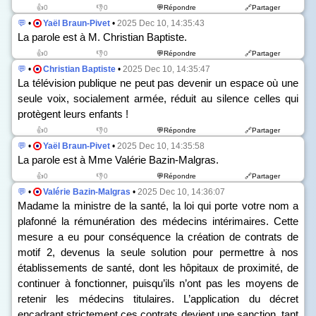
👍0
👎0
💬Répondre
🔗Partager
💬
•
Yaël Braun-Pivet
•
2025 Dec 10, 14:35:43
La parole est à M. Christian Baptiste.
👍0
👎0
💬Répondre
🔗Partager
💬
•
Christian Baptiste
•
2025 Dec 10, 14:35:47
La télévision publique ne peut pas devenir un espace où une
seule voix, socialement armée, réduit au silence celles qui
protègent leurs enfants !
👍0
👎0
💬Répondre
🔗Partager
💬
•
Yaël Braun-Pivet
•
2025 Dec 10, 14:35:58
La parole est à Mme Valérie Bazin-Malgras.
👍0
👎0
💬Répondre
🔗Partager
💬
•
Valérie Bazin-Malgras
•
2025 Dec 10, 14:36:07
Madame la ministre de la santé, la loi qui porte votre nom a
plafonné la rémunération des médecins intérimaires. Cette
mesure a eu pour conséquence la création de contrats de
motif 2, devenus la seule solution pour permettre à nos
établissements de santé, dont les hôpitaux de proximité, de
continuer à fonctionner, puisqu’ils n’ont pas les moyens de
retenir les médecins titulaires. L’application du décret
encadrant strictement ces contrats devient une sanction, tant