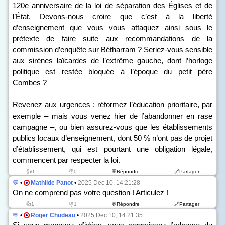
120
e
anniversaire de la loi de séparation des Églises et de
l’État. Devons-nous croire que c’est à la liberté
d’enseignement que vous vous attaquez ainsi sous le
prétexte de faire suite aux recommandations de la
commission d’enquête sur Bétharram ? Seriez-vous sensible
aux sirènes laïcardes de l’extrême gauche, dont l’horloge
politique est restée bloquée à l’époque du petit père
Combes ?
Revenez aux urgences : réformez l’éducation prioritaire, par
exemple – mais vous venez hier de l’abandonner en rase
campagne –, ou bien assurez-vous que les établissements
publics locaux d’enseignement, dont 50 % n’ont pas de projet
d’établissement, qui est pourtant une obligation légale,
commencent par respecter la loi.
👍0
👎0
💬Répondre
🔗Partager
💬
•
Mathilde Panot
•
2025 Dec 10, 14:21:28
On ne comprend pas votre question ! Articulez !
👍1
👎1
💬Répondre
🔗Partager
💬
•
Roger Chudeau
•
2025 Dec 10, 14:21:35