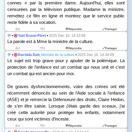
connes » par la première dame. Aujourd’hui, elles sont
censurées par la télévision publique. Madame la ministre,
remettez ce film en ligne et montrez que le service public
reste fidèle à sa vocation.
👍0
👎0
💬Répondre
🔗Partager
💬
•
Yaël Braun-Pivet
•
2025 Dec 10, 14:33:58
La parole est à Mme la ministre de la culture.
👍0
👎0
💬Répondre
🔗Partager
💬
•
Rachida Dati
,
Ministre de la culture
•
2025 Dec 10, 14:34:09
Le sujet est trop grave pour y ajouter de la polémique. La
protection de l’enfance est un combat qui nous unit et c’est
un combat qui est ancien pour moi.
De graves dysfonctionnements, voire des crimes ont été
récemment dénoncés au sein de l’Aide sociale à l’enfance
(ASE) et je remercie la Défenseure des droits, Claire Hédon,
de s’en être saisie. Lorsque j’étais garde des sceaux, j’ai
créé cette autorité pour protéger les enfants, notamment
ceux qui sont victimes d’inceste.
👍0
👎0
💬Répondre
🔗Partager