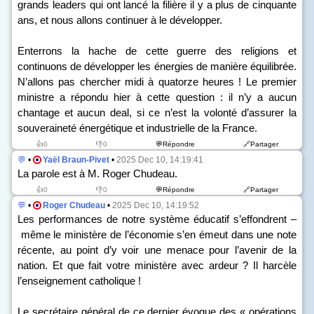
grands leaders qui ont lancé la filière il y a plus de cinquante
ans, et nous allons continuer à le développer.
Enterrons la hache de cette guerre des religions et
continuons de développer les énergies de manière équilibrée.
N’allons pas chercher midi à quatorze heures ! Le premier
ministre a répondu hier à cette question : il n’y a aucun
chantage et aucun deal, si ce n’est la volonté d’assurer la
souveraineté énergétique et industrielle de la France.
👍0
👎0
💬Répondre
🔗Partager
💬
•
Yaël Braun-Pivet
•
2025 Dec 10, 14:19:41
La parole est à M. Roger Chudeau.
👍0
👎0
💬Répondre
🔗Partager
💬
•
Roger Chudeau
•
2025 Dec 10, 14:19:52
Les performances de notre système éducatif s’effondrent –
même le ministère de l’économie s’en émeut dans une note
récente, au point d’y voir une menace pour l’avenir de la
nation. Et que fait votre ministère avec ardeur ? Il harcèle
l’enseignement catholique !
Le secrétaire général de ce dernier évoque des « opérations