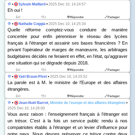
💬
•
Sylvain Maillard
•
2025 Dec 10, 14:24:57
Eh oui !
👍0
👎2
💬Répondre
🔗Partager
💬
•
Nathalie Coggia
•
2025 Dec 10, 14:25:34
Quelle réforme comptez-vous conduire de manière
concertée pour enfin pérenniser le réseau des lycées
français à l’étranger et assainir ses bases financières ? En
privant l’opérateur de marges de manœuvre, les arbitrages
budgétaires décidés ne feraient en effet, en l’état, qu’aggraver
une situation qui se dégrade depuis 2018.
👍0
👎0
💬Répondre
🔗Partager
💬
•
Yaël Braun-Pivet
•
2025 Dec 10, 14:25:52
La parole est à M. le ministre de l’Europe et des affaires
étrangères.
👍0
👎0
💬Répondre
🔗Partager
💬
•
Jean-Noël Barrot
,
Ministre de l’europe et des affaires étrangères
•
2025 Dec 10, 14:26:00
Vous avez raison : l’enseignement français à l’étranger est
un trésor. C’est à la fois un service public rendu à nos
compatriotes établis à l’étranger et un levier d’influence pour
notre pays. Nous devons préserver ce trésor contre deux