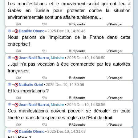
Les manifestations et le mouvement social qui ont lieu à
Gabès en Tunisie pour protester contre la situation
environnementale sont une affaire tunisienne,…
👍0
👎0
💬Répondre
🔗Partager
💬
•
Danièle Obono
•
2025 Dec 10, 14:30:45
Nous parlons de l’implication de la France dans cette
entreprise !
👍0
👎1
💬Répondre
🔗Partager
💬
•
Jean-Noël Barrot
,
Ministre
•
2025 Dec 10, 14:30:50
…qui n’a pas vocation à être commentée par les autorités
françaises.
👍0
👎3
💬Répondre
🔗Partager
💬
•
Nathalie Oziol
•
2025 Dec 10, 14:30:56
Et les importations ?
👍0
👎0
💬Répondre
🔗Partager
💬
•
Jean-Noël Barrot
,
Ministre
•
2025 Dec 10, 14:30:56
Ces manifestations doivent pouvoir se dérouler en toute
liberté et dans le respect des règles de l’État de droit.
👍0
👎2
💬Répondre
🔗Partager
💬
•
Danièle Obono
•
2025 Dec 10, 14:31:03
Et la RSE ?