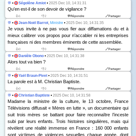
💬
•
Ségolène Amiot
•
2025 Dec 10, 14:31:31
Qu’en est-il de son devoir de vigilance ?
👍1
👎2
💬Répondre
🔗Partager
💬
•
Jean-Noël Barrot
,
Ministre
•
2025 Dec 10, 14:31:35
Je vous invite à ne pas vous fier aux diffamations du et à
mieux calibrer vos propos pour n’accabler ni les entreprises
françaises ni des membres éminents de cette assemblée.
👍0
👎0
💬Répondre
🔗Partager
💬
•
Danièle Obono
•
2025 Dec 10, 14:31:38
Alors tout va bien ?
👍1
👎2
💬Répondre
🔗Partager
💬
•
Yaël Braun-Pivet
•
2025 Dec 10, 14:31:51
La parole est à M. Christian Baptiste.
👍0
👎0
💬Répondre
🔗Partager
💬
•
Christian Baptiste
•
2025 Dec 10, 14:31:58
Madame la ministre de la culture, le 13 octobre, France
Télévisions diffusait « Mères en lutte », un documentaire qui
suit trois mères se battant pour faire reconnaître l’inceste
subi par leurs enfants. Trois histoires singulières, mais qui
révèlent une réalité immense en France : 160 000 enfants
sont victimes de violences sexuelles chaque année, dont