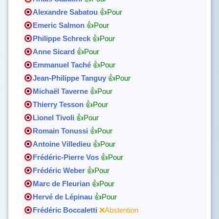
Alexandre Sabatou
👍Pour
Emeric Salmon
👍Pour
Philippe Schreck
👍Pour
Anne Sicard
👍Pour
Emmanuel Taché
👍Pour
Jean-Philippe Tanguy
👍Pour
Michaël Taverne
👍Pour
Thierry Tesson
👍Pour
Lionel Tivoli
👍Pour
Romain Tonussi
👍Pour
Antoine Villedieu
👍Pour
Frédéric-Pierre Vos
👍Pour
Frédéric Weber
👍Pour
Marc de Fleurian
👍Pour
Hervé de Lépinau
👍Pour
Frédéric Boccaletti
❌Abstention