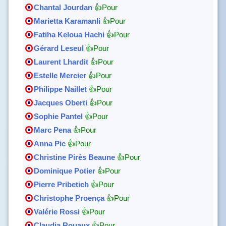
Chantal Jourdan
👍Pour
Marietta Karamanli
👍Pour
Fatiha Keloua Hachi
👍Pour
Gérard Leseul
👍Pour
Laurent Lhardit
👍Pour
Estelle Mercier
👍Pour
Philippe Naillet
👍Pour
Jacques Oberti
👍Pour
Sophie Pantel
👍Pour
Marc Pena
👍Pour
Anna Pic
👍Pour
Christine Pirès Beaune
👍Pour
Dominique Potier
👍Pour
Pierre Pribetich
👍Pour
Christophe Proença
👍Pour
Valérie Rossi
👍Pour
Claudia Rouaux
👍Pour