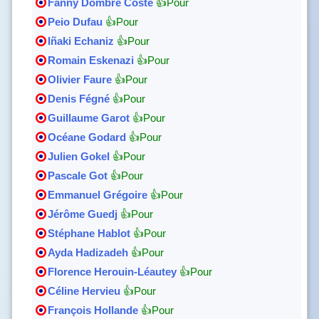
Fanny Dombre Coste
👍Pour
Peio Dufau
👍Pour
Iñaki Echaniz
👍Pour
Romain Eskenazi
👍Pour
Olivier Faure
👍Pour
Denis Fégné
👍Pour
Guillaume Garot
👍Pour
Océane Godard
👍Pour
Julien Gokel
👍Pour
Pascale Got
👍Pour
Emmanuel Grégoire
👍Pour
Jérôme Guedj
👍Pour
Stéphane Hablot
👍Pour
Ayda Hadizadeh
👍Pour
Florence Herouin-Léautey
👍Pour
Céline Hervieu
👍Pour
François Hollande
👍Pour