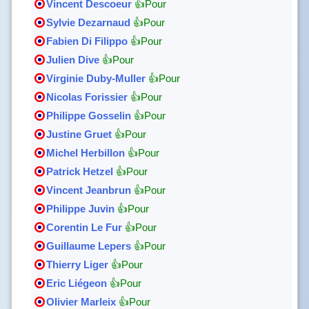
Vincent Descoeur
👍Pour
Sylvie Dezarnaud
👍Pour
Fabien Di Filippo
👍Pour
Julien Dive
👍Pour
Virginie Duby-Muller
👍Pour
Nicolas Forissier
👍Pour
Philippe Gosselin
👍Pour
Justine Gruet
👍Pour
Michel Herbillon
👍Pour
Patrick Hetzel
👍Pour
Vincent Jeanbrun
👍Pour
Philippe Juvin
👍Pour
Corentin Le Fur
👍Pour
Guillaume Lepers
👍Pour
Thierry Liger
👍Pour
Eric Liégeon
👍Pour
Olivier Marleix
👍Pour