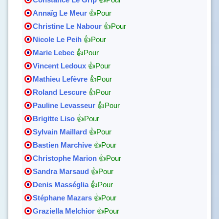
Annaïg Le Meur
👍Pour
Christine Le Nabour
👍Pour
Nicole Le Peih
👍Pour
Marie Lebec
👍Pour
Vincent Ledoux
👍Pour
Mathieu Lefèvre
👍Pour
Roland Lescure
👍Pour
Pauline Levasseur
👍Pour
Brigitte Liso
👍Pour
Sylvain Maillard
👍Pour
Bastien Marchive
👍Pour
Christophe Marion
👍Pour
Sandra Marsaud
👍Pour
Denis Masséglia
👍Pour
Stéphane Mazars
👍Pour
Graziella Melchior
👍Pour