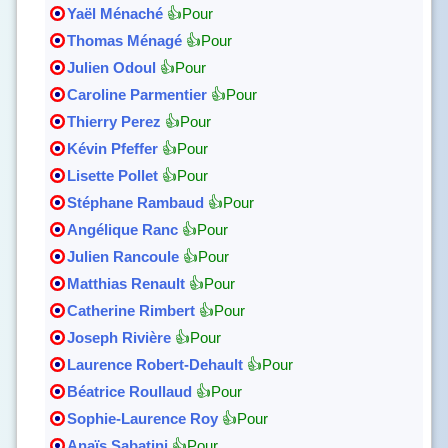
Yaël Ménaché
👍Pour
Thomas Ménagé
👍Pour
Julien Odoul
👍Pour
Caroline Parmentier
👍Pour
Thierry Perez
👍Pour
Kévin Pfeffer
👍Pour
Lisette Pollet
👍Pour
Stéphane Rambaud
👍Pour
Angélique Ranc
👍Pour
Julien Rancoule
👍Pour
Matthias Renault
👍Pour
Catherine Rimbert
👍Pour
Joseph Rivière
👍Pour
Laurence Robert-Dehault
👍Pour
Béatrice Roullaud
👍Pour
Sophie-Laurence Roy
👍Pour
Anaïs Sabatini
👍Pour