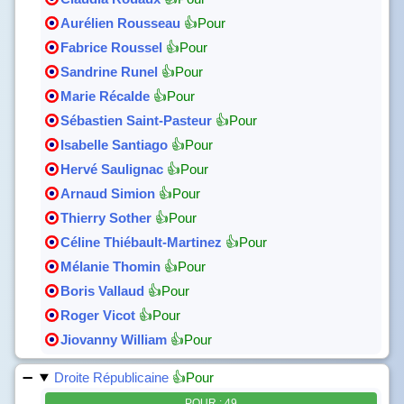
Aurélien Rousseau
👍Pour
Fabrice Roussel
👍Pour
Sandrine Runel
👍Pour
Marie Récalde
👍Pour
Sébastien Saint-Pasteur
👍Pour
Isabelle Santiago
👍Pour
Hervé Saulignac
👍Pour
Arnaud Simion
👍Pour
Thierry Sother
👍Pour
Céline Thiébault-Martinez
👍Pour
Mélanie Thomin
👍Pour
Boris Vallaud
👍Pour
Roger Vicot
👍Pour
Jiovanny William
👍Pour
Droite Républicaine
👍Pour
POUR : 49