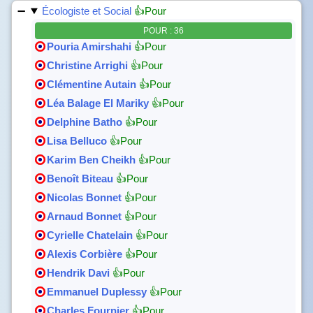
Écologiste et Social
👍Pour
POUR : 36
Pouria Amirshahi
👍Pour
Christine Arrighi
👍Pour
Clémentine Autain
👍Pour
Léa Balage El Mariky
👍Pour
Delphine Batho
👍Pour
Lisa Belluco
👍Pour
Karim Ben Cheikh
👍Pour
Benoît Biteau
👍Pour
Nicolas Bonnet
👍Pour
Arnaud Bonnet
👍Pour
Cyrielle Chatelain
👍Pour
Alexis Corbière
👍Pour
Hendrik Davi
👍Pour
Emmanuel Duplessy
👍Pour
Charles Fournier
👍Pour