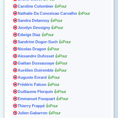
Caroline Colombier
👍Pour
Nathalie Da Conceicao Carvalho
👍Pour
Sandra Delannoy
👍Pour
Jocelyn Dessigny
👍Pour
Edwige Diaz
👍Pour
Sandrine Dogor-Such
👍Pour
Nicolas Dragon
👍Pour
Alexandre Dufosset
👍Pour
Gaëtan Dussausaye
👍Pour
Aurélien Dutremble
👍Pour
Auguste Evrard
👍Pour
Frédéric Falcon
👍Pour
Guillaume Florquin
👍Pour
Emmanuel Fouquart
👍Pour
Thierry Frappé
👍Pour
Julien Gabarron
👍Pour