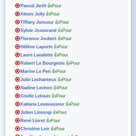
Pascal Jenft
👍Pour
Alexis Jolly
👍Pour
Tiffany Joncour
👍Pour
Sylvie Josserand
👍Pour
Florence Joubert
👍Pour
Hélène Laporte
👍Pour
Laure Lavalette
👍Pour
Robert Le Bourgeois
👍Pour
Marine Le Pen
👍Pour
Julie Lechanteux
👍Pour
Nadine Lechon
👍Pour
Gisèle Lelouis
👍Pour
Katiana Levavasseur
👍Pour
Julien Limongi
👍Pour
René Lioret
👍Pour
Christine Loir
👍Pour