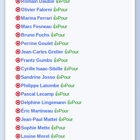
Romain Daubié
👍Pour
Olivier Falorni
👍Pour
Marina Ferrari
👍Pour
Marc Fesneau
👍Pour
Bruno Fuchs
👍Pour
Perrine Goulet
👍Pour
Jean-Carles Grelier
👍Pour
Frantz Gumbs
👍Pour
Cyrille Isaac-Sibille
👍Pour
Sandrine Josso
👍Pour
Philippe Latombe
👍Pour
Pascal Lecamp
👍Pour
Delphine Lingemann
👍Pour
Éric Martineau
👍Pour
Jean-Paul Mattei
👍Pour
Sophie Mette
👍Pour
Louise Morel
👍Pour