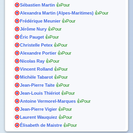
Sébastien Martin
👍Pour
Alexandra Martin (Alpes-Maritimes)
👍Pour
Frédérique Meunier
👍Pour
Jérôme Nury
👍Pour
Éric Pauget
👍Pour
Christelle Petex
👍Pour
Alexandre Portier
👍Pour
Nicolas Ray
👍Pour
Vincent Rolland
👍Pour
Michèle Tabarot
👍Pour
Jean-Pierre Taite
👍Pour
Jean-Louis Thiériot
👍Pour
Antoine Vermorel-Marques
👍Pour
Jean-Pierre Vigier
👍Pour
Laurent Wauquiez
👍Pour
Élisabeth de Maistre
👍Pour