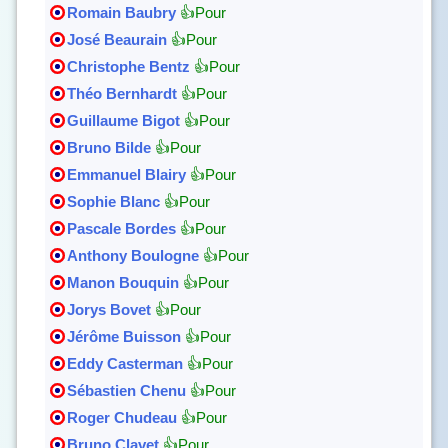
Romain Baubry
👍Pour
José Beaurain
👍Pour
Christophe Bentz
👍Pour
Théo Bernhardt
👍Pour
Guillaume Bigot
👍Pour
Bruno Bilde
👍Pour
Emmanuel Blairy
👍Pour
Sophie Blanc
👍Pour
Pascale Bordes
👍Pour
Anthony Boulogne
👍Pour
Manon Bouquin
👍Pour
Jorys Bovet
👍Pour
Jérôme Buisson
👍Pour
Eddy Casterman
👍Pour
Sébastien Chenu
👍Pour
Roger Chudeau
👍Pour
Bruno Clavet
👍Pour