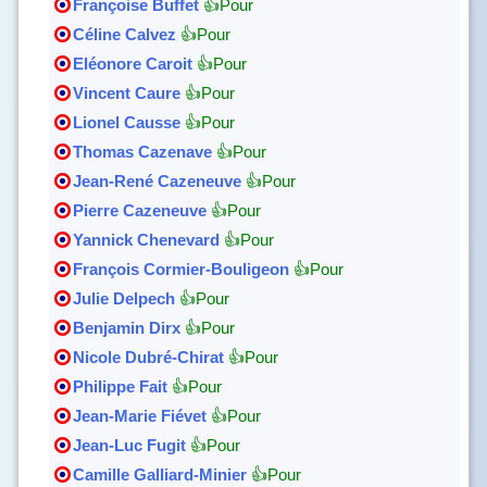
Françoise Buffet
👍Pour
Céline Calvez
👍Pour
Eléonore Caroit
👍Pour
Vincent Caure
👍Pour
Lionel Causse
👍Pour
Thomas Cazenave
👍Pour
Jean-René Cazeneuve
👍Pour
Pierre Cazeneuve
👍Pour
Yannick Chenevard
👍Pour
François Cormier-Bouligeon
👍Pour
Julie Delpech
👍Pour
Benjamin Dirx
👍Pour
Nicole Dubré-Chirat
👍Pour
Philippe Fait
👍Pour
Jean-Marie Fiévet
👍Pour
Jean-Luc Fugit
👍Pour
Camille Galliard-Minier
👍Pour