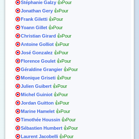
Stéphanie Galzy
👍Pour
Jonathan Gery
👍Pour
Frank Giletti
👍Pour
Yoann Gillet
👍Pour
Christian Girard
👍Pour
Antoine Golliot
👍Pour
José Gonzalez
👍Pour
Florence Goulet
👍Pour
Géraldine Grangier
👍Pour
Monique Griseti
👍Pour
Julien Guibert
👍Pour
Michel Guiniot
👍Pour
Jordan Guitton
👍Pour
Marine Hamelet
👍Pour
Timothée Houssin
👍Pour
Sébastien Humbert
👍Pour
Laurent Jacobelli
👍Pour