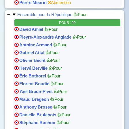
Pierre Meurin
❌Abstention
Ensemble pour la République
👍Pour
POUR : 90
David Amiel
👍Pour
Pieyre-Alexandre Anglade
👍Pour
Antoine Armand
👍Pour
Gabriel Attal
👍Pour
Olivier Becht
👍Pour
Hervé Berville
👍Pour
Éric Bothorel
👍Pour
Florent Boudié
👍Pour
Yaël Braun-Pivet
👍Pour
Maud Bregeon
👍Pour
Anthony Brosse
👍Pour
Danielle Brulebois
👍Pour
Stéphane Buchou
👍Pour