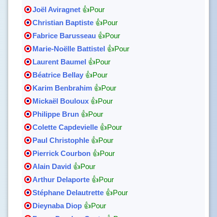
Joël Aviragnet
👍Pour
Christian Baptiste
👍Pour
Fabrice Barusseau
👍Pour
Marie-Noëlle Battistel
👍Pour
Laurent Baumel
👍Pour
Béatrice Bellay
👍Pour
Karim Benbrahim
👍Pour
Mickaël Bouloux
👍Pour
Philippe Brun
👍Pour
Colette Capdevielle
👍Pour
Paul Christophle
👍Pour
Pierrick Courbon
👍Pour
Alain David
👍Pour
Arthur Delaporte
👍Pour
Stéphane Delautrette
👍Pour
Dieynaba Diop
👍Pour