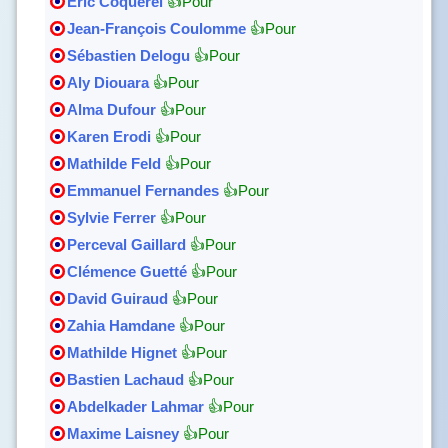
Éric Coquerel
👍Pour
Jean-François Coulomme
👍Pour
Sébastien Delogu
👍Pour
Aly Diouara
👍Pour
Alma Dufour
👍Pour
Karen Erodi
👍Pour
Mathilde Feld
👍Pour
Emmanuel Fernandes
👍Pour
Sylvie Ferrer
👍Pour
Perceval Gaillard
👍Pour
Clémence Guetté
👍Pour
David Guiraud
👍Pour
Zahia Hamdane
👍Pour
Mathilde Hignet
👍Pour
Bastien Lachaud
👍Pour
Abdelkader Lahmar
👍Pour
Maxime Laisney
👍Pour