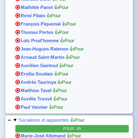
Mathilde Panot
👍Pour
René Pilato
👍Pour
François Piquemal
👍Pour
Thomas Portes
👍Pour
Loïc Prud'homme
👍Pour
Jean-Hugues Ratenon
👍Pour
Arnaud Saint-Martin
👍Pour
Aurélien Saintoul
👍Pour
Ersilia Soudais
👍Pour
Andrée Taurinya
👍Pour
Matthias Tavel
👍Pour
Aurélie Trouvé
👍Pour
Paul Vannier
👍Pour
Socialistes et apparentés
👍Pour
POUR : 65
Marie-José Allemand
👍Pour