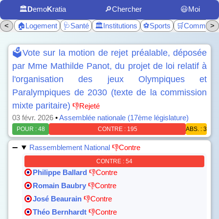
🏛️
D
emo
K
ratia
🔎Chercher
😃Moi
<
🏠Logement
🩺Santé
🏛️Institutions
⚽Sports
🛒Commerc
>
🗳️Vote sur la motion de rejet préalable, déposée
par Mme Mathilde Panot, du projet de loi relatif à
l'organisation des jeux Olympiques et
Paralympiques de 2030 (texte de la commission
mixte paritaire)
👎Rejeté
03 févr. 2026
•
Assemblée nationale (17ème législature)
POUR : 48
CONTRE : 195
ABS. : 3
Rassemblement National
👎Contre
CONTRE : 54
Philippe Ballard
👎Contre
Romain Baubry
👎Contre
José Beaurain
👎Contre
Théo Bernhardt
👎Contre