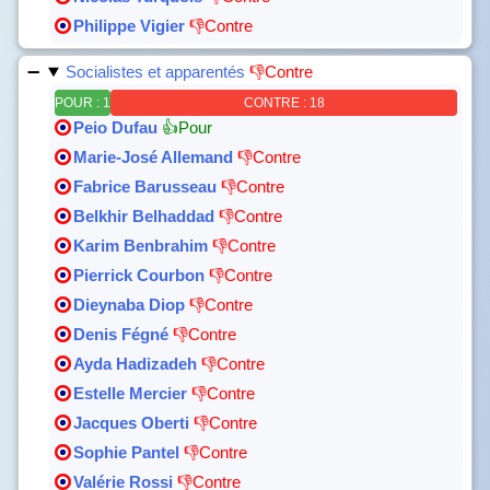
Philippe Vigier
👎Contre
Socialistes et apparentés
👎Contre
POUR : 1
CONTRE : 18
Peio Dufau
👍Pour
Marie-José Allemand
👎Contre
Fabrice Barusseau
👎Contre
Belkhir Belhaddad
👎Contre
Karim Benbrahim
👎Contre
Pierrick Courbon
👎Contre
Dieynaba Diop
👎Contre
Denis Fégné
👎Contre
Ayda Hadizadeh
👎Contre
Estelle Mercier
👎Contre
Jacques Oberti
👎Contre
Sophie Pantel
👎Contre
Valérie Rossi
👎Contre