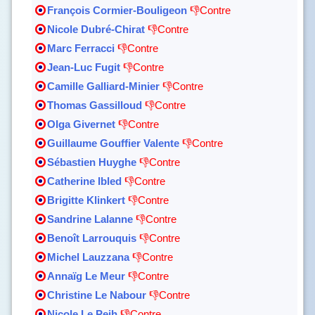
François Cormier-Bouligeon
👎Contre
Nicole Dubré-Chirat
👎Contre
Marc Ferracci
👎Contre
Jean-Luc Fugit
👎Contre
Camille Galliard-Minier
👎Contre
Thomas Gassilloud
👎Contre
Olga Givernet
👎Contre
Guillaume Gouffier Valente
👎Contre
Sébastien Huyghe
👎Contre
Catherine Ibled
👎Contre
Brigitte Klinkert
👎Contre
Sandrine Lalanne
👎Contre
Benoît Larrouquis
👎Contre
Michel Lauzzana
👎Contre
Annaïg Le Meur
👎Contre
Christine Le Nabour
👎Contre
Nicole Le Peih
👎Contre