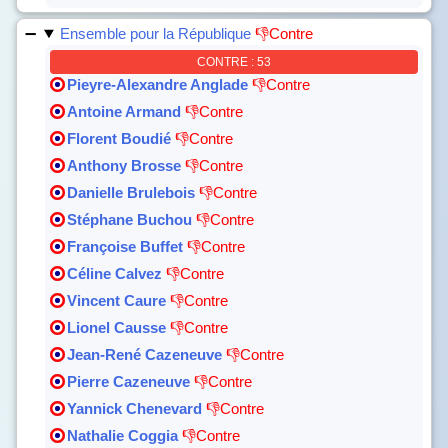
Ensemble pour la République
👎Contre
CONTRE : 53
Pieyre-Alexandre Anglade
👎Contre
Antoine Armand
👎Contre
Florent Boudié
👎Contre
Anthony Brosse
👎Contre
Danielle Brulebois
👎Contre
Stéphane Buchou
👎Contre
Françoise Buffet
👎Contre
Céline Calvez
👎Contre
Vincent Caure
👎Contre
Lionel Causse
👎Contre
Jean-René Cazeneuve
👎Contre
Pierre Cazeneuve
👎Contre
Yannick Chenevard
👎Contre
Nathalie Coggia
👎Contre