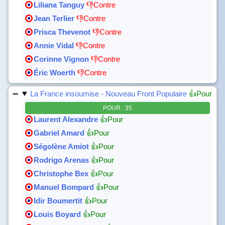
Liliana Tanguy
👎Contre
Jean Terlier
👎Contre
Prisca Thevenot
👎Contre
Annie Vidal
👎Contre
Corinne Vignon
👎Contre
Éric Woerth
👎Contre
La France insoumise - Nouveau Front Populaire
👍Pour
POUR : 35
Laurent Alexandre
👍Pour
Gabriel Amard
👍Pour
Ségolène Amiot
👍Pour
Rodrigo Arenas
👍Pour
Christophe Bex
👍Pour
Manuel Bompard
👍Pour
Idir Boumertit
👍Pour
Louis Boyard
👍Pour