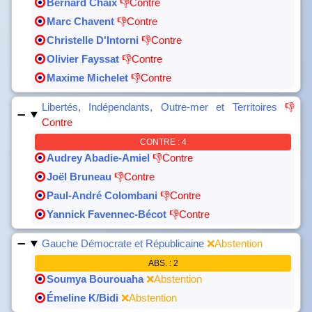
Bernard Chaix
👎Contre
Marc Chavent
👎Contre
Christelle D'Intorni
👎Contre
Olivier Fayssat
👎Contre
Maxime Michelet
👎Contre
Libertés, Indépendants, Outre-mer et Territoires
👎
Contre
CONTRE : 4
Audrey Abadie-Amiel
👎Contre
Joël Bruneau
👎Contre
Paul-André Colombani
👎Contre
Yannick Favennec-Bécot
👎Contre
Gauche Démocrate et Républicaine
❌Abstention
ABS. : 2
Soumya Bourouaha
❌Abstention
Émeline K/Bidi
❌Abstention