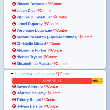
Vincent Descoeur
👎Contre
Julien Dive
👎Contre
Virginie Duby-Muller
👎Contre
Lionel Duparay
👎Contre
Véronique Louwagie
👎Contre
Alexandra Martin (Alpes-Maritimes)
👎Contre
Christelle Minard
👎Contre
Alexandre Portier
👎Contre
Nicolas Tryzna
👎Contre
Élisabeth de Maistre
👎Contre
Horizons & Indépendants
👎Contre
CONTRE : 17
ABS. : 1
Xavier Albertini
👎Contre
Béatrice Bellamy
👎Contre
Thierry Benoit
👎Contre
Sylvain Berrios
👎Contre