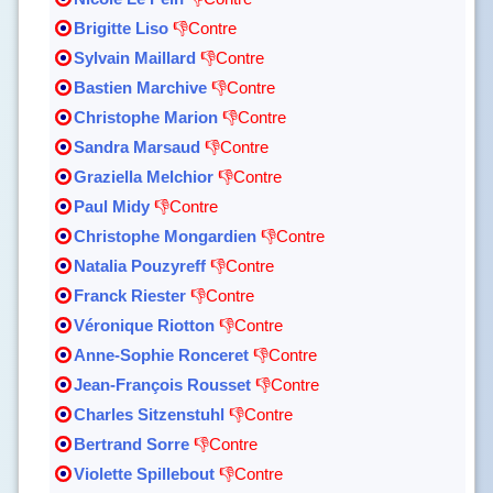
Brigitte Liso
👎Contre
Sylvain Maillard
👎Contre
Bastien Marchive
👎Contre
Christophe Marion
👎Contre
Sandra Marsaud
👎Contre
Graziella Melchior
👎Contre
Paul Midy
👎Contre
Christophe Mongardien
👎Contre
Natalia Pouzyreff
👎Contre
Franck Riester
👎Contre
Véronique Riotton
👎Contre
Anne-Sophie Ronceret
👎Contre
Jean-François Rousset
👎Contre
Charles Sitzenstuhl
👎Contre
Bertrand Sorre
👎Contre
Violette Spillebout
👎Contre