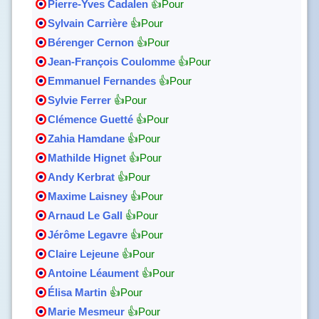
Pierre-Yves Cadalen
👍Pour
Sylvain Carrière
👍Pour
Bérenger Cernon
👍Pour
Jean-François Coulomme
👍Pour
Emmanuel Fernandes
👍Pour
Sylvie Ferrer
👍Pour
Clémence Guetté
👍Pour
Zahia Hamdane
👍Pour
Mathilde Hignet
👍Pour
Andy Kerbrat
👍Pour
Maxime Laisney
👍Pour
Arnaud Le Gall
👍Pour
Jérôme Legavre
👍Pour
Claire Lejeune
👍Pour
Antoine Léaument
👍Pour
Élisa Martin
👍Pour
Marie Mesmeur
👍Pour