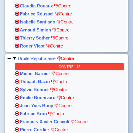
Claudia Rouaux
👎Contre
Fabrice Roussel
👎Contre
Isabelle Santiago
👎Contre
Arnaud Simion
👎Contre
Thierry Sother
👎Contre
Roger Vicot
👎Contre
Droite Républicaine
👎Contre
CONTRE : 18
Michel Barnier
👎Contre
Thibault Bazin
👎Contre
Sylvie Bonnet
👎Contre
Émilie Bonnivard
👎Contre
Jean-Yves Bony
👎Contre
Fabrice Brun
👎Contre
François-Xavier Ceccoli
👎Contre
Pierre Cordier
👎Contre