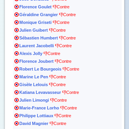
Florence Goulet
👎Contre
Géraldine Grangier
👎Contre
Monique Griseti
👎Contre
Julien Guibert
👎Contre
Sébastien Humbert
👎Contre
Laurent Jacobelli
👎Contre
Alexis Jolly
👎Contre
Florence Joubert
👎Contre
Robert Le Bourgeois
👎Contre
Marine Le Pen
👎Contre
Gisèle Lelouis
👎Contre
Katiana Levavasseur
👎Contre
Julien Limongi
👎Contre
Marie-France Lorho
👎Contre
Philippe Lottiaux
👎Contre
David Magnier
👎Contre