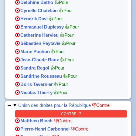
Delphine Batho
👍Pour
Cyrielle Chatelain
👍Pour
Hendrik Davi
👍Pour
Emmanuel Duplessy
👍Pour
Catherine Hervieu
👍Pour
Sébastien Peytavie
👍Pour
Marie Pochon
👍Pour
Jean-Claude Raux
👍Pour
Sandra Regol
👍Pour
Sandrine Rousseau
👍Pour
Boris Tavernier
👍Pour
Nicolas Thierry
👍Pour
Union des droites pour la République
👎Contre
CONTRE : 7
Matthieu Bloch
👎Contre
Pierre-Henri Carbonnel
👎Contre