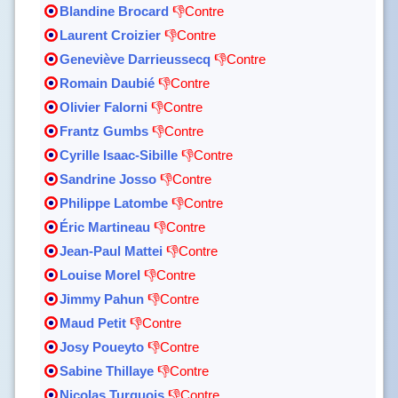
Blandine Brocard
👎Contre
Laurent Croizier
👎Contre
Geneviève Darrieussecq
👎Contre
Romain Daubié
👎Contre
Olivier Falorni
👎Contre
Frantz Gumbs
👎Contre
Cyrille Isaac-Sibille
👎Contre
Sandrine Josso
👎Contre
Philippe Latombe
👎Contre
Éric Martineau
👎Contre
Jean-Paul Mattei
👎Contre
Louise Morel
👎Contre
Jimmy Pahun
👎Contre
Maud Petit
👎Contre
Josy Poueyto
👎Contre
Sabine Thillaye
👎Contre
Nicolas Turquois
👎Contre