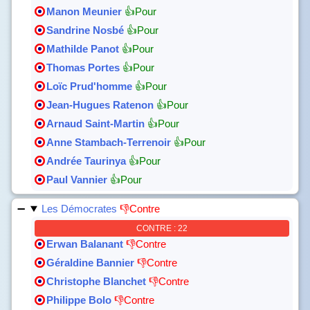
Manon Meunier
👍Pour
Sandrine Nosbé
👍Pour
Mathilde Panot
👍Pour
Thomas Portes
👍Pour
Loïc Prud'homme
👍Pour
Jean-Hugues Ratenon
👍Pour
Arnaud Saint-Martin
👍Pour
Anne Stambach-Terrenoir
👍Pour
Andrée Taurinya
👍Pour
Paul Vannier
👍Pour
Les Démocrates
👎Contre
CONTRE : 22
Erwan Balanant
👎Contre
Géraldine Bannier
👎Contre
Christophe Blanchet
👎Contre
Philippe Bolo
👎Contre