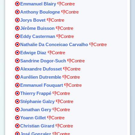
Emmanuel Blairy
👎Contre
Anthony Boulogne
👎Contre
Jorys Bovet
👎Contre
Jérôme Buisson
👎Contre
Eddy Casterman
👎Contre
Nathalie Da Conceicao Carvalho
👎Contre
Edwige Diaz
👎Contre
Sandrine Dogor-Such
👎Contre
Alexandre Dufosset
👎Contre
Aurélien Dutremble
👎Contre
Emmanuel Fouquart
👎Contre
Thierry Frappé
👎Contre
Stéphanie Galzy
👎Contre
Jonathan Gery
👎Contre
Yoann Gillet
👎Contre
Christian Girard
👎Contre
José Gonzalez
👎Contre