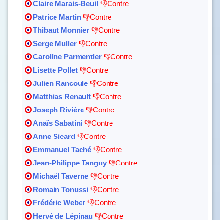
Claire Marais-Beuil
👎Contre
Patrice Martin
👎Contre
Thibaut Monnier
👎Contre
Serge Muller
👎Contre
Caroline Parmentier
👎Contre
Lisette Pollet
👎Contre
Julien Rancoule
👎Contre
Matthias Renault
👎Contre
Joseph Rivière
👎Contre
Anaïs Sabatini
👎Contre
Anne Sicard
👎Contre
Emmanuel Taché
👎Contre
Jean-Philippe Tanguy
👎Contre
Michaël Taverne
👎Contre
Romain Tonussi
👎Contre
Frédéric Weber
👎Contre
Hervé de Lépinau
👎Contre