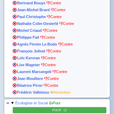
Bertrand Bouyx
👎Contre
Jean-Michel Brard
👎Contre
Paul Christophe
👎Contre
Nathalie Colin-Oesterlé
👎Contre
Michel Criaud
👎Contre
Philippe Fait
👎Contre
Agnès Firmin Le Bodo
👎Contre
François Jolivet
👎Contre
Loïc Kervran
👎Contre
Lise Magnier
👎Contre
Laurent Marcangeli
👎Contre
Jean Moulliere
👎Contre
Béatrice Piron
👎Contre
Frédéric Valletoux
❌Abstention
Écologiste et Social
👍Pour
POUR : 12