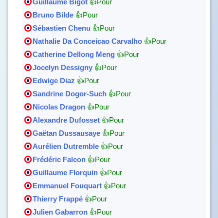
Guillaume Bigot
👍Pour
Bruno Bilde
👍Pour
Sébastien Chenu
👍Pour
Nathalie Da Conceicao Carvalho
👍Pour
Catherine Dellong Meng
👍Pour
Jocelyn Dessigny
👍Pour
Edwige Diaz
👍Pour
Sandrine Dogor-Such
👍Pour
Nicolas Dragon
👍Pour
Alexandre Dufosset
👍Pour
Gaëtan Dussausaye
👍Pour
Aurélien Dutremble
👍Pour
Frédéric Falcon
👍Pour
Guillaume Florquin
👍Pour
Emmanuel Fouquart
👍Pour
Thierry Frappé
👍Pour
Julien Gabarron
👍Pour