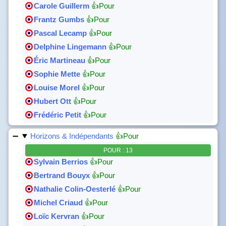
Carole Guillerm
👍Pour
Frantz Gumbs
👍Pour
Pascal Lecamp
👍Pour
Delphine Lingemann
👍Pour
Éric Martineau
👍Pour
Sophie Mette
👍Pour
Louise Morel
👍Pour
Hubert Ott
👍Pour
Frédéric Petit
👍Pour
Horizons & Indépendants
👍Pour
POUR : 13
Sylvain Berrios
👍Pour
Bertrand Bouyx
👍Pour
Nathalie Colin-Oesterlé
👍Pour
Michel Criaud
👍Pour
Loïc Kervran
👍Pour