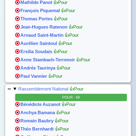
Mathilde Panot
👍Pour
François Piquemal
👍Pour
Thomas Portes
👍Pour
Jean-Hugues Ratenon
👍Pour
Arnaud Saint-Martin
👍Pour
Aurélien Saintoul
👍Pour
Ersilia Soudais
👍Pour
Anne Stambach-Terrenoir
👍Pour
Andrée Taurinya
👍Pour
Paul Vannier
👍Pour
Rassemblement National
👍Pour
POUR : 48
Bénédicte Auzanot
👍Pour
Anchya Bamana
👍Pour
Romain Baubry
👍Pour
Théo Bernhardt
👍Pour