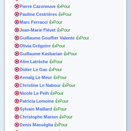
Pierre Cazeneuve
👍Pour
Pauline Cestrières
👍Pour
Marc Ferracci
👍Pour
Jean-Marie Fiévet
👍Pour
Guillaume Gouffier Valente
👍Pour
Olivia Grégoire
👍Pour
Guillaume Kasbarian
👍Pour
Alim Latrèche
👍Pour
Didier Le Gac
👍Pour
Annaïg Le Meur
👍Pour
Christine Le Nabour
👍Pour
Nicole Le Peih
👍Pour
Patricia Lemoine
👍Pour
Sylvain Maillard
👍Pour
Christophe Marion
👍Pour
Denis Masséglia
👍Pour