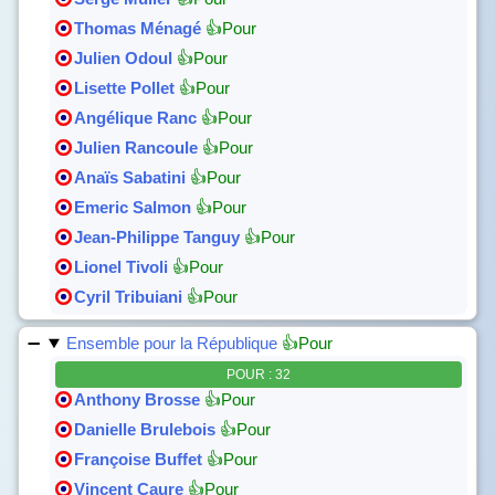
Thomas Ménagé
👍Pour
Julien Odoul
👍Pour
Lisette Pollet
👍Pour
Angélique Ranc
👍Pour
Julien Rancoule
👍Pour
Anaïs Sabatini
👍Pour
Emeric Salmon
👍Pour
Jean-Philippe Tanguy
👍Pour
Lionel Tivoli
👍Pour
Cyril Tribuiani
👍Pour
Ensemble pour la République
👍Pour
POUR : 32
Anthony Brosse
👍Pour
Danielle Brulebois
👍Pour
Françoise Buffet
👍Pour
Vincent Caure
👍Pour