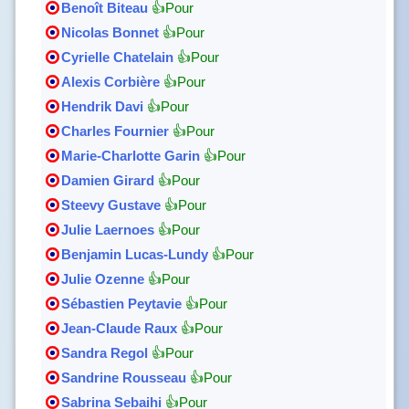
Benoît Biteau
👍Pour
Nicolas Bonnet
👍Pour
Cyrielle Chatelain
👍Pour
Alexis Corbière
👍Pour
Hendrik Davi
👍Pour
Charles Fournier
👍Pour
Marie-Charlotte Garin
👍Pour
Damien Girard
👍Pour
Steevy Gustave
👍Pour
Julie Laernoes
👍Pour
Benjamin Lucas-Lundy
👍Pour
Julie Ozenne
👍Pour
Sébastien Peytavie
👍Pour
Jean-Claude Raux
👍Pour
Sandra Regol
👍Pour
Sandrine Rousseau
👍Pour
Sabrina Sebaihi
👍Pour