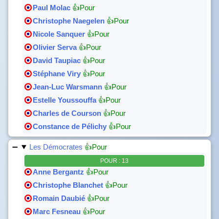
Paul Molac
👍Pour
Christophe Naegelen
👍Pour
Nicole Sanquer
👍Pour
Olivier Serva
👍Pour
David Taupiac
👍Pour
Stéphane Viry
👍Pour
Jean-Luc Warsmann
👍Pour
Estelle Youssouffa
👍Pour
Charles de Courson
👍Pour
Constance de Pélichy
👍Pour
Les Démocrates
👍Pour
POUR : 13
Anne Bergantz
👍Pour
Christophe Blanchet
👍Pour
Romain Daubié
👍Pour
Marc Fesneau
👍Pour