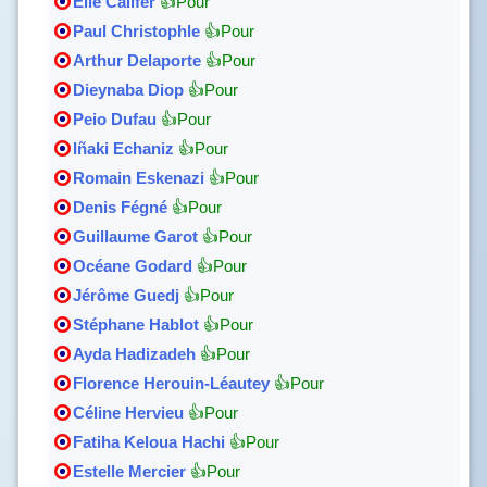
Elie Califer
👍Pour
Paul Christophle
👍Pour
Arthur Delaporte
👍Pour
Dieynaba Diop
👍Pour
Peio Dufau
👍Pour
Iñaki Echaniz
👍Pour
Romain Eskenazi
👍Pour
Denis Fégné
👍Pour
Guillaume Garot
👍Pour
Océane Godard
👍Pour
Jérôme Guedj
👍Pour
Stéphane Hablot
👍Pour
Ayda Hadizadeh
👍Pour
Florence Herouin-Léautey
👍Pour
Céline Hervieu
👍Pour
Fatiha Keloua Hachi
👍Pour
Estelle Mercier
👍Pour