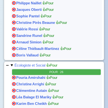
Philippe Naillet
👍Pour
Jacques Oberti
👍Pour
Sophie Pantel
👍Pour
Christine Pirès Beaune
👍Pour
Valérie Rossi
👍Pour
Sandrine Runel
👍Pour
Arnaud Simion
👍Pour
Céline Thiébault-Martinez
👍Pour
Boris Vallaud
👍Pour
Écologiste et Social
👍Pour
POUR : 26
Pouria Amirshahi
👍Pour
Christine Arrighi
👍Pour
Clémentine Autain
👍Pour
Léa Balage El Mariky
👍Pour
Karim Ben Cheikh
👍Pour