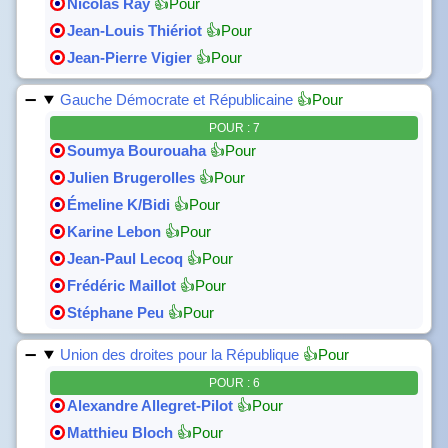
Nicolas Ray
👍Pour
Jean-Louis Thiériot
👍Pour
Jean-Pierre Vigier
👍Pour
Gauche Démocrate et Républicaine
👍Pour
POUR : 7
Soumya Bourouaha
👍Pour
Julien Brugerolles
👍Pour
Émeline K/Bidi
👍Pour
Karine Lebon
👍Pour
Jean-Paul Lecoq
👍Pour
Frédéric Maillot
👍Pour
Stéphane Peu
👍Pour
Union des droites pour la République
👍Pour
POUR : 6
Alexandre Allegret-Pilot
👍Pour
Matthieu Bloch
👍Pour