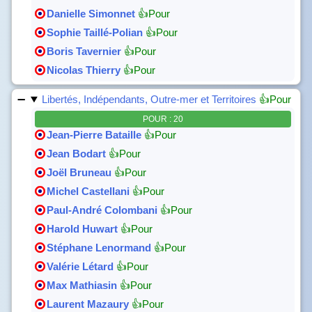
Danielle Simonnet
👍Pour
Sophie Taillé-Polian
👍Pour
Boris Tavernier
👍Pour
Nicolas Thierry
👍Pour
Libertés, Indépendants, Outre-mer et Territoires
👍Pour
POUR : 20
Jean-Pierre Bataille
👍Pour
Jean Bodart
👍Pour
Joël Bruneau
👍Pour
Michel Castellani
👍Pour
Paul-André Colombani
👍Pour
Harold Huwart
👍Pour
Stéphane Lenormand
👍Pour
Valérie Létard
👍Pour
Max Mathiasin
👍Pour
Laurent Mazaury
👍Pour