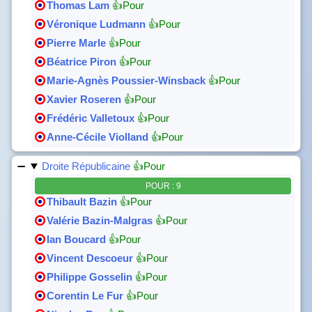
Thomas Lam
👍Pour
Véronique Ludmann
👍Pour
Pierre Marle
👍Pour
Béatrice Piron
👍Pour
Marie-Agnès Poussier-Winsback
👍Pour
Xavier Roseren
👍Pour
Frédéric Valletoux
👍Pour
Anne-Cécile Violland
👍Pour
Droite Républicaine
👍Pour
POUR : 9
Thibault Bazin
👍Pour
Valérie Bazin-Malgras
👍Pour
Ian Boucard
👍Pour
Vincent Descoeur
👍Pour
Philippe Gosselin
👍Pour
Corentin Le Fur
👍Pour