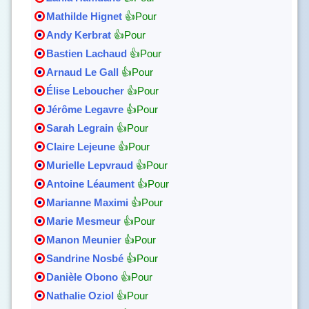
Mathilde Hignet
👍Pour
Andy Kerbrat
👍Pour
Bastien Lachaud
👍Pour
Arnaud Le Gall
👍Pour
Élise Leboucher
👍Pour
Jérôme Legavre
👍Pour
Sarah Legrain
👍Pour
Claire Lejeune
👍Pour
Murielle Lepvraud
👍Pour
Antoine Léaument
👍Pour
Marianne Maximi
👍Pour
Marie Mesmeur
👍Pour
Manon Meunier
👍Pour
Sandrine Nosbé
👍Pour
Danièle Obono
👍Pour
Nathalie Oziol
👍Pour