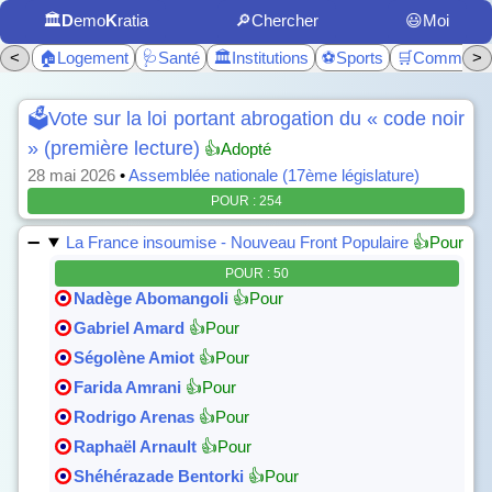
🏛️
D
emo
K
ratia
🔎Chercher
😃Moi
<
🏠Logement
🩺Santé
🏛️Institutions
⚽Sports
🛒Commerc
>
🗳️Vote sur la loi portant abrogation du « code noir
» (première lecture)
👍Adopté
28 mai 2026
•
Assemblée nationale (17ème législature)
POUR : 254
La France insoumise - Nouveau Front Populaire
👍Pour
POUR : 50
Nadège Abomangoli
👍Pour
Gabriel Amard
👍Pour
Ségolène Amiot
👍Pour
Farida Amrani
👍Pour
Rodrigo Arenas
👍Pour
Raphaël Arnault
👍Pour
Shéhérazade Bentorki
👍Pour