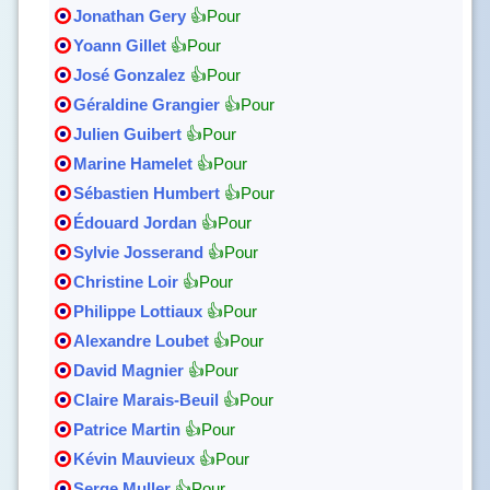
Jonathan Gery
👍Pour
Yoann Gillet
👍Pour
José Gonzalez
👍Pour
Géraldine Grangier
👍Pour
Julien Guibert
👍Pour
Marine Hamelet
👍Pour
Sébastien Humbert
👍Pour
Édouard Jordan
👍Pour
Sylvie Josserand
👍Pour
Christine Loir
👍Pour
Philippe Lottiaux
👍Pour
Alexandre Loubet
👍Pour
David Magnier
👍Pour
Claire Marais-Beuil
👍Pour
Patrice Martin
👍Pour
Kévin Mauvieux
👍Pour
Serge Muller
👍Pour