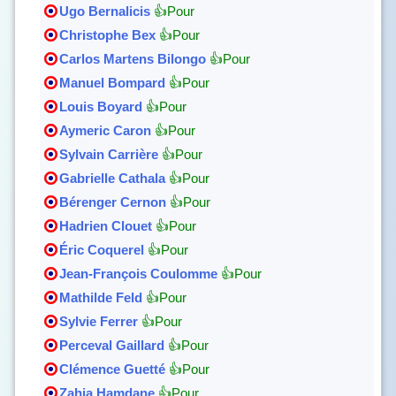
Ugo Bernalicis
👍Pour
Christophe Bex
👍Pour
Carlos Martens Bilongo
👍Pour
Manuel Bompard
👍Pour
Louis Boyard
👍Pour
Aymeric Caron
👍Pour
Sylvain Carrière
👍Pour
Gabrielle Cathala
👍Pour
Bérenger Cernon
👍Pour
Hadrien Clouet
👍Pour
Éric Coquerel
👍Pour
Jean-François Coulomme
👍Pour
Mathilde Feld
👍Pour
Sylvie Ferrer
👍Pour
Perceval Gaillard
👍Pour
Clémence Guetté
👍Pour
Zahia Hamdane
👍Pour