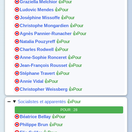
Graziella Melchior
👍Pour
Ludovic Mendes
👍Pour
Joséphine Missoffe
👍Pour
Christophe Mongardien
👍Pour
Agnès Pannier-Runacher
👍Pour
Natalia Pouzyreff
👍Pour
Charles Rodwell
👍Pour
Anne-Sophie Ronceret
👍Pour
Jean-François Rousset
👍Pour
Stéphane Travert
👍Pour
Annie Vidal
👍Pour
Christopher Weissberg
👍Pour
Socialistes et apparentés
👍Pour
POUR : 28
Béatrice Bellay
👍Pour
Philippe Brun
👍Pour